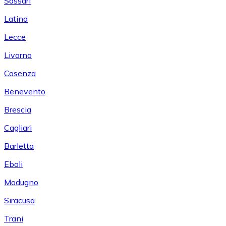
Sassari
Latina
Lecce
Livorno
Cosenza
Benevento
Brescia
Cagliari
Barletta
Eboli
Modugno
Siracusa
Trani