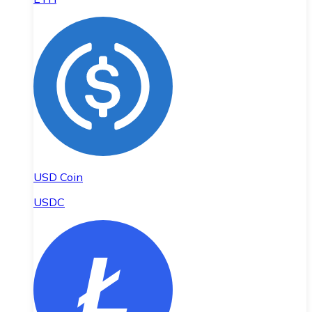
USD Coin
USDC