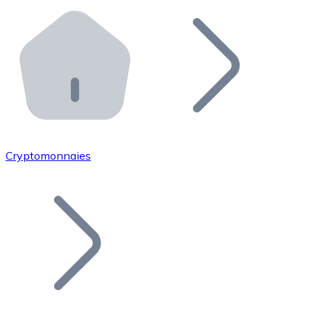
Effectuez des opérations de plus grande envergure. O
Distributeurs automatiques Bitnovo
Intégrez un ATM Bitnovo dans votre entreprise et per
API Bitnovo
Intégrez notre API dans votre écosystème.
Devenir Distributeur
Rejoignez notre réseau de distributeurs et commercialis
Cryptomonnaies
Lister un Token
Ajoutez le token de votre projet à notre service d'acha