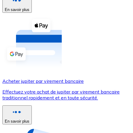
En savoir plus
Voir toutes
Coupons crypto
Achetez des cryptomonnaies en espèces et d'autres m
Acheter avec espèces
Virement SEPA
Ajoutez des fonds à votre compte Bitnovo ou effectuez 
Acheter avec virement bancaire
Acheter jupiter par virement bancaire
Carte de crédit / débit
Effectuez votre achat de jupiter par virement bancaire
Utilisez les cartes Visa et Mastercard pour acheter des
traditionnel rapidement et en toute sécurité.
Acheter avec carte
Boutique - Cartes
En savoir plus
Nouveau