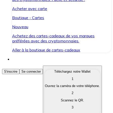
Acheter avec carte
Boutique - Cartes
Nouveau
Achetez des cartes-cadeaux de vos marques
préférées avec des cryptomonnaies.
Aller à la boutique de cartes-cadeaux
Acheter des Cryptomonnaies
S'inscrire
Se connecter
Téléchargez notre Wallet
1
Achetez les cryptomonnaies qui vous intéressent rapid
Ouvrez la caméra de votre téléphone.
Vendre des Cryptomonnaies
2
Convertissez vos cryptomonnaies en monnaie fiduciair
Scannez le QR.
3
Échanger (Swap)