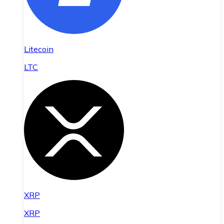
Litecoin
LTC
XRP
XRP