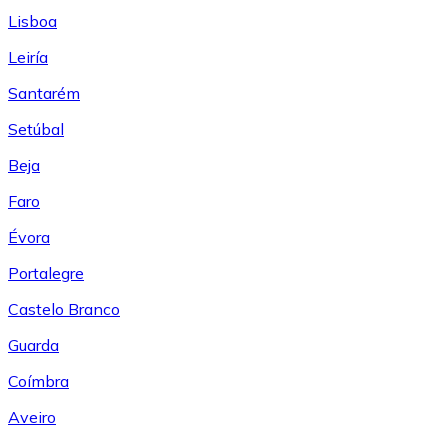
Lisboa
Leiría
Santarém
Setúbal
Beja
Faro
Évora
Portalegre
Castelo Branco
Guarda
Coímbra
Aveiro