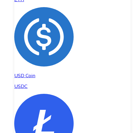
USD Coin
USDC