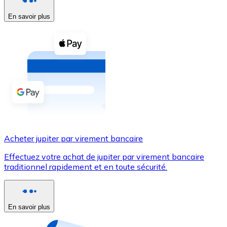
En savoir plus
Voir toutes
Coupons crypto
Achetez des cryptomonnaies en espèces et d'autres m
Acheter avec espèces
Virement SEPA
Ajoutez des fonds à votre compte Bitnovo ou effectuez 
Acheter avec virement bancaire
Acheter jupiter par virement bancaire
Carte de crédit / débit
Effectuez votre achat de jupiter par virement bancaire
Utilisez les cartes Visa et Mastercard pour acheter des
traditionnel rapidement et en toute sécurité.
Acheter avec carte
Boutique - Cartes
En savoir plus
Nouveau