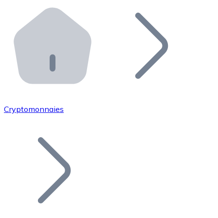
Effectuez des opérations de plus grande envergure. O
Distributeurs automatiques Bitnovo
Intégrez un ATM Bitnovo dans votre entreprise et per
API Bitnovo
Intégrez notre API dans votre écosystème.
Devenir Distributeur
Rejoignez notre réseau de distributeurs et commercialis
Cryptomonnaies
Lister un Token
Ajoutez le token de votre projet à notre service d'acha