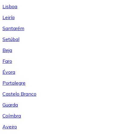
Lisboa
Leiría
Santarém
Setúbal
Beja
Faro
Évora
Portalegre
Castelo Branco
Guarda
Coímbra
Aveiro