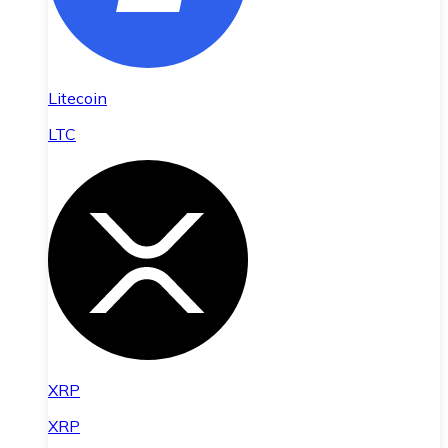
Litecoin
LTC
XRP
XRP