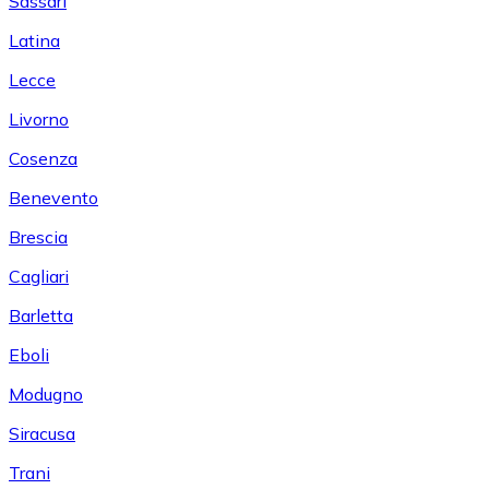
Sassari
Latina
Lecce
Livorno
Cosenza
Benevento
Brescia
Cagliari
Barletta
Eboli
Modugno
Siracusa
Trani