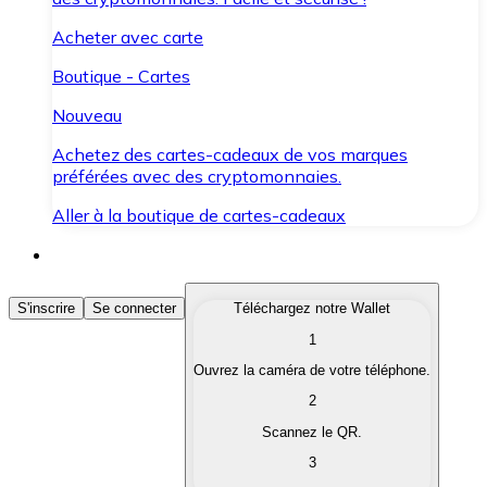
Acheter avec carte
Boutique - Cartes
Nouveau
Achetez des cartes-cadeaux de vos marques
préférées avec des cryptomonnaies.
Aller à la boutique de cartes-cadeaux
Acheter des Cryptomonnaies
S'inscrire
Se connecter
Téléchargez notre Wallet
1
Achetez les cryptomonnaies qui vous intéressent rapid
Ouvrez la caméra de votre téléphone.
Vendre des Cryptomonnaies
2
Convertissez vos cryptomonnaies en monnaie fiduciair
Scannez le QR.
3
Échanger (Swap)