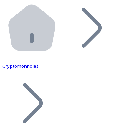
Effectuez des opérations de plus grande envergure. O
Distributeurs automatiques Bitnovo
Intégrez un ATM Bitnovo dans votre entreprise et per
API Bitnovo
Intégrez notre API dans votre écosystème.
Devenir Distributeur
Rejoignez notre réseau de distributeurs et commercialis
Cryptomonnaies
Lister un Token
Ajoutez le token de votre projet à notre service d'acha