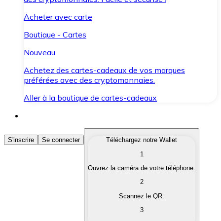
Acheter avec carte
Boutique - Cartes
Nouveau
Achetez des cartes-cadeaux de vos marques
préférées avec des cryptomonnaies.
Aller à la boutique de cartes-cadeaux
Acheter des Cryptomonnaies
S'inscrire
Se connecter
Téléchargez notre Wallet
1
Achetez les cryptomonnaies qui vous intéressent rapid
Ouvrez la caméra de votre téléphone.
Vendre des Cryptomonnaies
2
Convertissez vos cryptomonnaies en monnaie fiduciair
Scannez le QR.
3
Échanger (Swap)