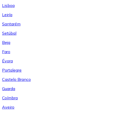
Lisboa
Leiría
Santarém
Setúbal
Beja
Faro
Évora
Portalegre
Castelo Branco
Guarda
Coímbra
Aveiro