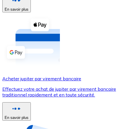
En savoir plus
Voir toutes
Coupons crypto
Achetez des cryptomonnaies en espèces et d'autres m
Acheter avec espèces
Virement SEPA
Ajoutez des fonds à votre compte Bitnovo ou effectuez 
Acheter avec virement bancaire
Acheter jupiter par virement bancaire
Carte de crédit / débit
Effectuez votre achat de jupiter par virement bancaire
Utilisez les cartes Visa et Mastercard pour acheter des
traditionnel rapidement et en toute sécurité.
Acheter avec carte
Boutique - Cartes
En savoir plus
Nouveau