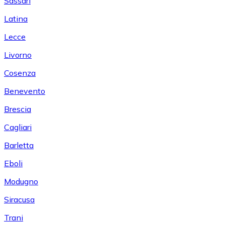
Sassari
Latina
Lecce
Livorno
Cosenza
Benevento
Brescia
Cagliari
Barletta
Eboli
Modugno
Siracusa
Trani