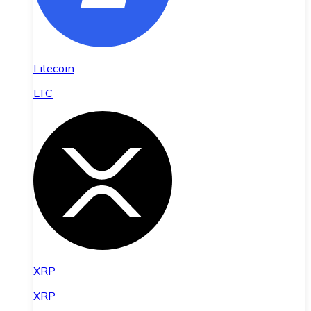
Litecoin
LTC
XRP
XRP