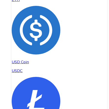
USD Coin
USDC