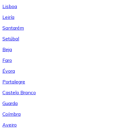
Lisboa
Leiría
Santarém
Setúbal
Beja
Faro
Évora
Portalegre
Castelo Branco
Guarda
Coímbra
Aveiro