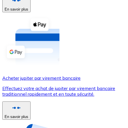
En savoir plus
Voir toutes
Coupons crypto
Achetez des cryptomonnaies en espèces et d'autres m
Acheter avec espèces
Virement SEPA
Ajoutez des fonds à votre compte Bitnovo ou effectuez 
Acheter avec virement bancaire
Acheter jupiter par virement bancaire
Carte de crédit / débit
Effectuez votre achat de jupiter par virement bancaire
Utilisez les cartes Visa et Mastercard pour acheter des
traditionnel rapidement et en toute sécurité.
Acheter avec carte
Boutique - Cartes
En savoir plus
Nouveau