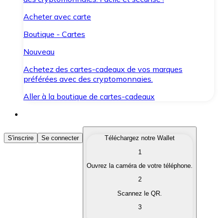
Acheter avec carte
Boutique - Cartes
Nouveau
Achetez des cartes-cadeaux de vos marques
préférées avec des cryptomonnaies.
Aller à la boutique de cartes-cadeaux
Acheter des Cryptomonnaies
S'inscrire
Se connecter
Téléchargez notre Wallet
1
Achetez les cryptomonnaies qui vous intéressent rapid
Ouvrez la caméra de votre téléphone.
Vendre des Cryptomonnaies
2
Convertissez vos cryptomonnaies en monnaie fiduciair
Scannez le QR.
3
Échanger (Swap)