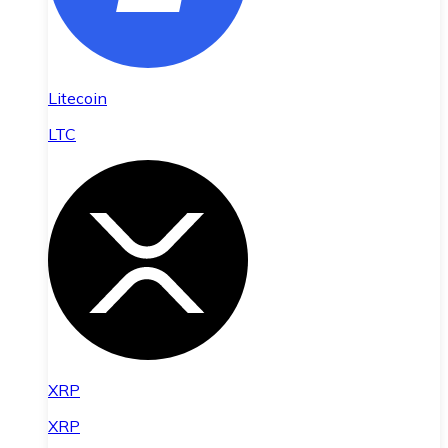
Litecoin
LTC
XRP
XRP