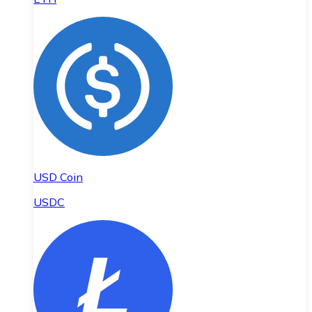
USD Coin
USDC