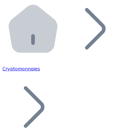
Effectuez des opérations de plus grande envergure. O
Distributeurs automatiques Bitnovo
Intégrez un ATM Bitnovo dans votre entreprise et per
API Bitnovo
Intégrez notre API dans votre écosystème.
Devenir Distributeur
Rejoignez notre réseau de distributeurs et commercialis
Cryptomonnaies
Lister un Token
Ajoutez le token de votre projet à notre service d'acha