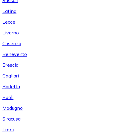
Sassari
Latina
Lecce
Livorno
Cosenza
Benevento
Brescia
Cagliari
Barletta
Eboli
Modugno
Siracusa
Trani