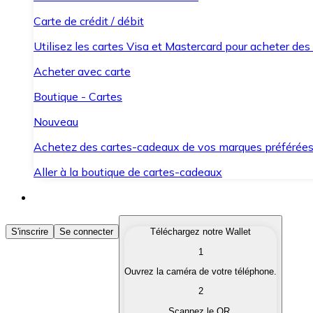
Carte de crédit / débit
Utilisez les cartes Visa et Mastercard pour acheter des
Acheter avec carte
Boutique - Cartes
Nouveau
Achetez des cartes-cadeaux de vos marques préférée
Aller à la boutique de cartes-cadeaux
Acheter des Cryptomonnaies
S'inscrire
Se connecter
Téléchargez notre Wallet
1
Achetez les cryptomonnaies qui vous intéressent rapid
Ouvrez la caméra de votre téléphone.
Vendre des Cryptomonnaies
2
Convertissez vos cryptomonnaies en monnaie fiduciair
Scannez le QR.