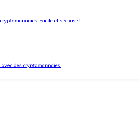
 cryptomonnaies. Facile et sécurisé !
s avec des cryptomonnaies.
ement et en toute sécurité.
e lorsque vous en avez besoin.