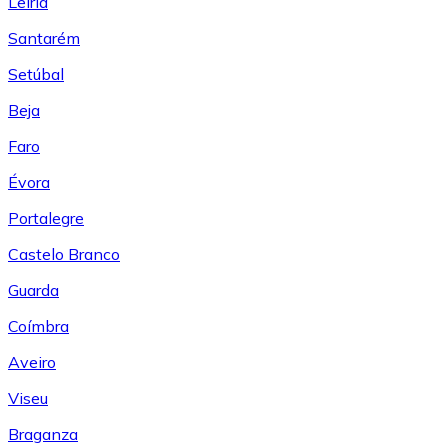
Leiría
Santarém
Setúbal
Beja
Faro
Évora
Portalegre
Castelo Branco
Guarda
Coímbra
Aveiro
Viseu
Braganza