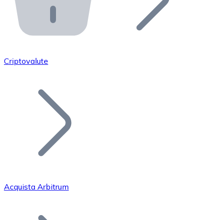
API Bitnovo
Integra la nostra API nel tuo ecosistema.
Diventa Rivenditore
Unisciti alla nostra rete di rivenditori e commercializza i
Criptovalute
Inserisci un Token
Aggiungi il token del tuo progetto al nostro servizio di
Acquista Arbitrum
Bitcoin