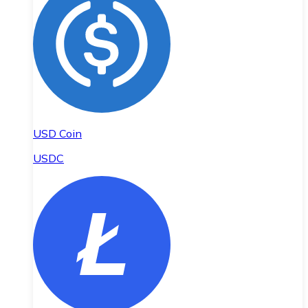
USD Coin
USDC