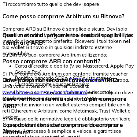
Ti raccontiamo tutto quello che devi sapere
Come posso comprare Arbitrum su Bitnovo?
Comprare ARB su Bitnovo è semplice e sicuro. Devi solo
Quali metodi di pagamento sono disponibili per
creare un account, verificare la tua identità e scegliere il tuo
metodo di pagamento preferito. Riceverai i tuoi token nel
comprare ARB?
tuo wallet Bitnovo o in qualsiasi indirizzo esterno
compatibile.
Su Bitnovo puoi comprare Arbitrum utilizzando:
Posso comprare ARB con contanti?
Carta di credito o debito (Visa, Mastercard, Apple Pay,
Google Pay)
Sì. Puoi comprare Arbitrum con contanti tramite voucher
Bonifico bancario SEPA o SEPA istantaneo
Dove posso conservare i miei token ARB?
Bitnovo, disponibili in più di
40.000 punti fisici
in Europa.
Contanti tramite voucher Bitnovo
Una volta ottenuto il voucher, accedi a:
www.bitnovo.com/buy/cash/arbitrum/
e riscattalo
Con il tuo account Bitnovo ottieni un wallet integrato dove
rapidamente e in sicurezza.
Devo verificare la mia identità per comprare
puoi conservare e gestire i tuoi token ARB in sicurezza.
Puoi anche inviarli a un wallet esterno compatibile con le
ARB?
reti Ethereum e Arbitrum, come Metamask, Trust Wallet o
Ledger.
Sì. A causa delle normative legali, è obbligatorio verificare
Cosa dovrei considerare prima di comprare
la propria identità prima di comprare criptovalute su
Bitnovo. Il processo è semplice e veloce, e garantisce
Arbitrum?
operazioni sicure per tutti gli utenti.