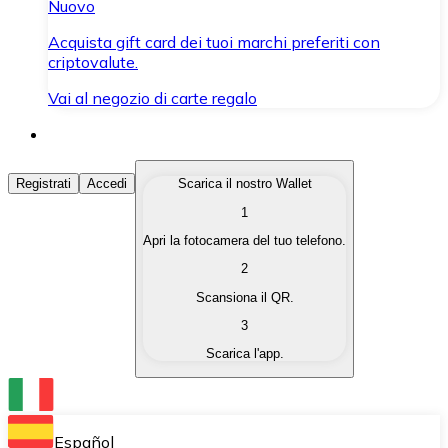
Nuovo
Acquista gift card dei tuoi marchi preferiti con
criptovalute.
Vai al negozio di carte regalo
Acquista Criptovalute
Registrati
Accedi
Scarica il nostro Wallet
1
Acquista le criptovalute che ti interessano in modo rapi
Apri la fotocamera del tuo telefono.
Vendi Criptovalute
2
Converti le tue criptovalute in valuta fiat quando ne ha
Scansiona il QR.
3
Scambia (Swap)
Scarica l'app.
Scambia una criptovaluta con un'altra istantaneamente
Wallet Bitnovo
Conserva le tue cripto in un Wallet self-custodial.
Español