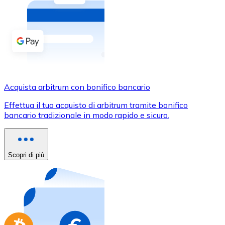
Acquista criptovalute in contanti e altri mezzi di pagam
Acquista con contanti
Bonifico SEPA
Aggiungi fondi al tuo conto Bitnovo o fai acquisti dirett
Acquista con bonifico bancario
Acquista arbitrum con bonifico bancario
Carta di credito / debito
Effettua il tuo acquisto di arbitrum tramite bonifico
Usa le carte Visa e Mastercard per acquistare criptovalut
bancario tradizionale in modo rapido e sicuro.
Acquista con carta
Negozio - Carte regalo
Scopri di più
Nuovo
Acquista gift card dei tuoi marchi preferiti con criptoval
Vai al negozio di carte regalo