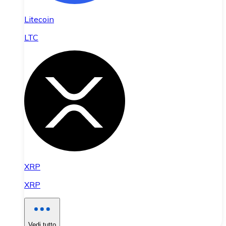
Litecoin
LTC
XRP
XRP
Vedi tutto