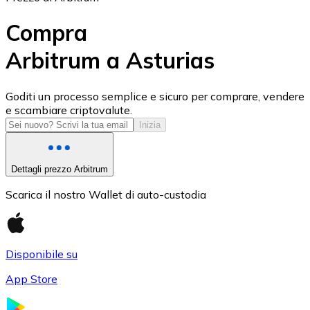
Compra
Arbitrum a Asturias
USD Coin
Goditi un processo semplice e sicuro per comprare, vendere
e scambiare criptovalute.
USDC
Inizia
Dettagli prezzo Arbitrum
Scarica il nostro Wallet di auto-custodia
Disponibile su
App Store
Litecoin