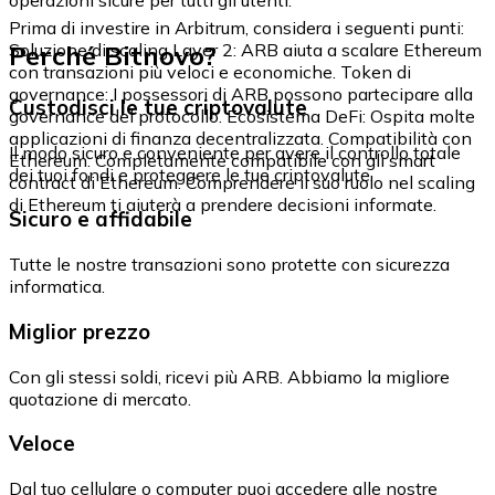
Prima di investire in Arbitrum, considera i seguenti punti:
Perché Bitnovo?
Soluzione di scaling Layer 2: ARB aiuta a scalare Ethereum
con transazioni più veloci e economiche. Token di
governance: I possessori di ARB possono partecipare alla
Custodisci le tue criptovalute
governance del protocollo. Ecosistema DeFi: Ospita molte
applicazioni di finanza decentralizzata. Compatibilità con
Il modo sicuro e conveniente per avere il controllo totale
Ethereum: Completamente compatibile con gli smart
dei tuoi fondi e proteggere le tue criptovalute.
contract di Ethereum. Comprendere il suo ruolo nel scaling
di Ethereum ti aiuterà a prendere decisioni informate.
Sicuro e affidabile
Tutte le nostre transazioni sono protette con sicurezza
informatica.
Miglior prezzo
Con gli stessi soldi, ricevi più ARB. Abbiamo la migliore
quotazione di mercato.
Veloce
Dal tuo cellulare o computer puoi accedere alle nostre