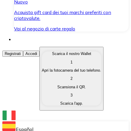
Nuovo
Acquista gift card dei tuoi marchi preferiti con
criptovalute.
Vai al negozio di carte regalo
Acquista Criptovalute
Registrati
Accedi
Scarica il nostro Wallet
1
Acquista le criptovalute che ti interessano in modo rapi
Apri la fotocamera del tuo telefono.
Vendi Criptovalute
2
Converti le tue criptovalute in valuta fiat quando ne ha
Scansiona il QR.
3
Scambia (Swap)
Scarica l'app.
Scambia una criptovaluta con un'altra istantaneamente
Wallet Bitnovo
Conserva le tue cripto in un Wallet self-custodial.
Español