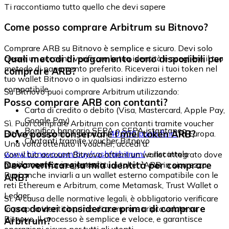
Ti raccontiamo tutto quello che devi sapere
Come posso comprare Arbitrum su Bitnovo?
Comprare ARB su Bitnovo è semplice e sicuro. Devi solo
Quali metodi di pagamento sono disponibili per
creare un account, verificare la tua identità e scegliere il tuo
metodo di pagamento preferito. Riceverai i tuoi token nel
comprare ARB?
tuo wallet Bitnovo o in qualsiasi indirizzo esterno
compatibile.
Su Bitnovo puoi comprare Arbitrum utilizzando:
Posso comprare ARB con contanti?
Carta di credito o debito (Visa, Mastercard, Apple Pay,
Google Pay)
Sì. Puoi comprare Arbitrum con contanti tramite voucher
Bonifico bancario SEPA o SEPA istantaneo
Dove posso conservare i miei token ARB?
Bitnovo, disponibili in più di
40.000 punti fisici
in Europa.
Contanti tramite voucher Bitnovo
Una volta ottenuto il voucher, accedi a:
www.bitnovo.com/buy/cash/arbitrum/
e riscattalo
Con il tuo account Bitnovo ottieni un wallet integrato dove
rapidamente e in sicurezza.
Devo verificare la mia identità per comprare
puoi conservare e gestire i tuoi token ARB in sicurezza.
Puoi anche inviarli a un wallet esterno compatibile con le
ARB?
reti Ethereum e Arbitrum, come Metamask, Trust Wallet o
Ledger.
Sì. A causa delle normative legali, è obbligatorio verificare
Cosa dovrei considerare prima di comprare
la propria identità prima di comprare criptovalute su
Bitnovo. Il processo è semplice e veloce, e garantisce
Arbitrum?
operazioni sicure per tutti gli utenti.