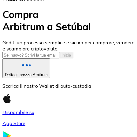
Compra
Arbitrum a Setúbal
USD Coin
Goditi un processo semplice e sicuro per comprare, vendere
e scambiare criptovalute.
USDC
Inizia
Dettagli prezzo Arbitrum
Scarica il nostro Wallet di auto-custodia
Disponibile su
App Store
Litecoin