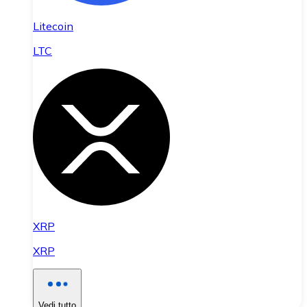
Litecoin
LTC
XRP
XRP
Vedi tutto