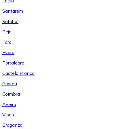
Leiría
Santarém
Setúbal
Beja
Faro
Évora
Portalegre
Castelo Branco
Guarda
Coímbra
Aveiro
Viseu
Braganza