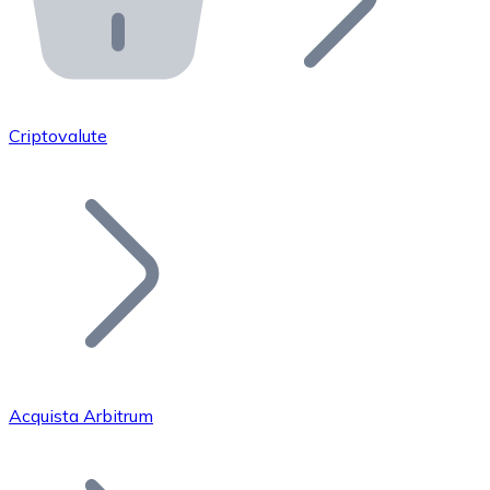
API Bitnovo
Integra la nostra API nel tuo ecosistema.
Diventa Rivenditore
Unisciti alla nostra rete di rivenditori e commercializza i
Criptovalute
Inserisci un Token
Aggiungi il token del tuo progetto al nostro servizio di
Acquista Arbitrum
Bitcoin