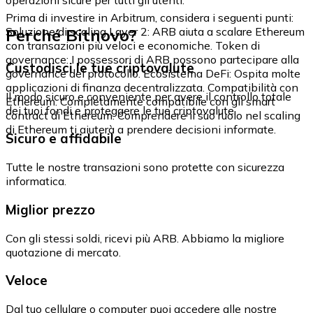
Prima di investire in Arbitrum, considera i seguenti punti:
Perché Bitnovo?
Soluzione di scaling Layer 2: ARB aiuta a scalare Ethereum
con transazioni più veloci e economiche. Token di
governance: I possessori di ARB possono partecipare alla
Custodisci le tue criptovalute
governance del protocollo. Ecosistema DeFi: Ospita molte
applicazioni di finanza decentralizzata. Compatibilità con
Il modo sicuro e conveniente per avere il controllo totale
Ethereum: Completamente compatibile con gli smart
dei tuoi fondi e proteggere le tue criptovalute.
contract di Ethereum. Comprendere il suo ruolo nel scaling
di Ethereum ti aiuterà a prendere decisioni informate.
Sicuro e affidabile
Tutte le nostre transazioni sono protette con sicurezza
informatica.
Miglior prezzo
Con gli stessi soldi, ricevi più ARB. Abbiamo la migliore
quotazione di mercato.
Veloce
Dal tuo cellulare o computer puoi accedere alle nostre