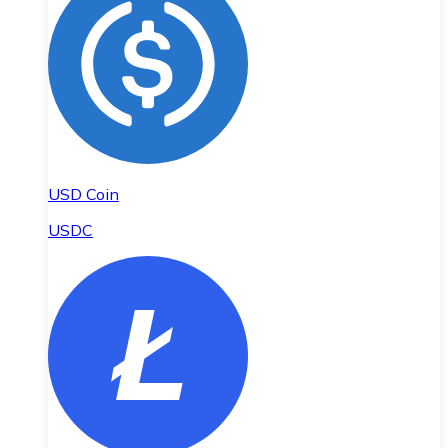
USD Coin
USDC