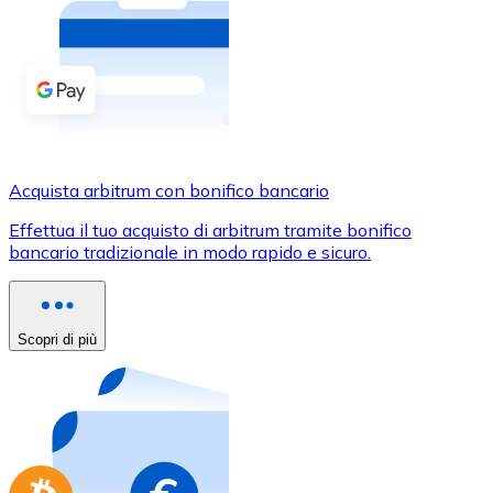
Acquista criptovalute in contanti e altri mezzi di pagam
Acquista con contanti
Bonifico SEPA
Aggiungi fondi al tuo conto Bitnovo o fai acquisti dirett
Acquista con bonifico bancario
Acquista arbitrum con bonifico bancario
Carta di credito / debito
Effettua il tuo acquisto di arbitrum tramite bonifico
Usa le carte Visa e Mastercard per acquistare criptovalut
bancario tradizionale in modo rapido e sicuro.
Acquista con carta
Negozio - Carte regalo
Scopri di più
Nuovo
Acquista gift card dei tuoi marchi preferiti con criptoval
Vai al negozio di carte regalo