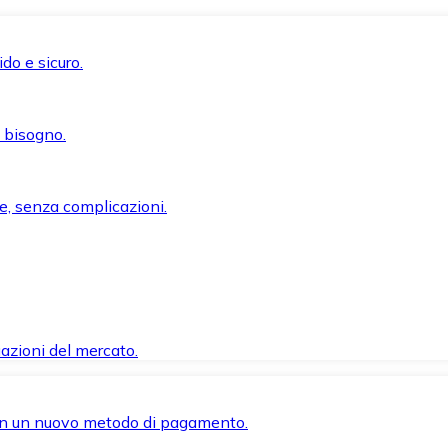
do e sicuro.
i bisogno.
e, senza complicazioni.
azioni del mercato.
 con un nuovo metodo di pagamento.