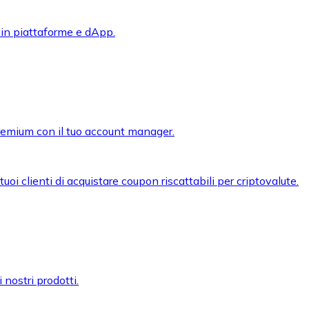
 in piattaforme e dApp.
premium con il tuo account manager.
oi clienti di acquistare coupon riscattabili per criptovalute.
 nostri prodotti.