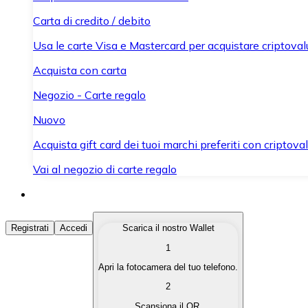
Carta di credito / debito
Usa le carte Visa e Mastercard per acquistare criptovalut
Acquista con carta
Negozio - Carte regalo
Nuovo
Acquista gift card dei tuoi marchi preferiti con criptoval
Vai al negozio di carte regalo
Acquista Criptovalute
Registrati
Accedi
Scarica il nostro Wallet
1
Acquista le criptovalute che ti interessano in modo rapi
Apri la fotocamera del tuo telefono.
Vendi Criptovalute
2
Converti le tue criptovalute in valuta fiat quando ne ha
Scansiona il QR.