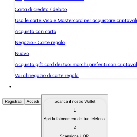
Carta di credito / debito
Usa le carte Visa e Mastercard per acquistare criptovalut
Acquista con carta
Negozio - Carte regalo
Nuovo
Acquista gift card dei tuoi marchi preferiti con criptoval
Vai al negozio di carte regalo
Acquista Criptovalute
Registrati
Accedi
Scarica il nostro Wallet
1
Acquista le criptovalute che ti interessano in modo rapi
Apri la fotocamera del tuo telefono.
Vendi Criptovalute
2
Converti le tue criptovalute in valuta fiat quando ne ha
Scansiona il QR.