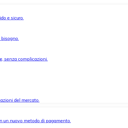
do e sicuro.
i bisogno.
e, senza complicazioni.
azioni del mercato.
 con un nuovo metodo di pagamento.