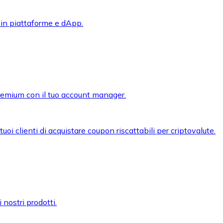
 in piattaforme e dApp.
premium con il tuo account manager.
oi clienti di acquistare coupon riscattabili per criptovalute.
 nostri prodotti.