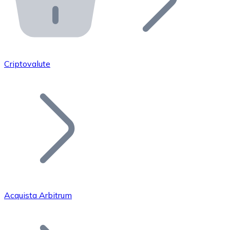
API Bitnovo
Integra la nostra API nel tuo ecosistema.
Diventa Rivenditore
Unisciti alla nostra rete di rivenditori e commercializza i
Criptovalute
Inserisci un Token
Aggiungi il token del tuo progetto al nostro servizio di
Acquista Arbitrum
Bitcoin