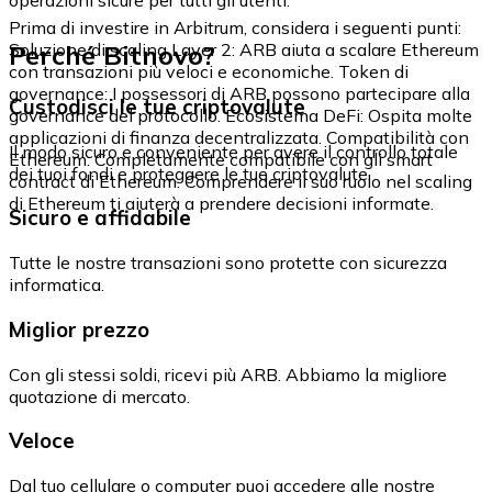
Prima di investire in Arbitrum, considera i seguenti punti:
Perché Bitnovo?
Soluzione di scaling Layer 2: ARB aiuta a scalare Ethereum
con transazioni più veloci e economiche. Token di
governance: I possessori di ARB possono partecipare alla
Custodisci le tue criptovalute
governance del protocollo. Ecosistema DeFi: Ospita molte
applicazioni di finanza decentralizzata. Compatibilità con
Il modo sicuro e conveniente per avere il controllo totale
Ethereum: Completamente compatibile con gli smart
dei tuoi fondi e proteggere le tue criptovalute.
contract di Ethereum. Comprendere il suo ruolo nel scaling
di Ethereum ti aiuterà a prendere decisioni informate.
Sicuro e affidabile
Tutte le nostre transazioni sono protette con sicurezza
informatica.
Miglior prezzo
Con gli stessi soldi, ricevi più ARB. Abbiamo la migliore
quotazione di mercato.
Veloce
Dal tuo cellulare o computer puoi accedere alle nostre