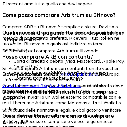
Ti raccontiamo tutto quello che devi sapere
Come posso comprare Arbitrum su Bitnovo?
Comprare ARB su Bitnovo è semplice e sicuro. Devi solo
Quali metodi di pagamento sono disponibili per
creare un account, verificare la tua identità e scegliere il tuo
metodo di pagamento preferito. Riceverai i tuoi token nel
comprare ARB?
tuo wallet Bitnovo o in qualsiasi indirizzo esterno
compatibile.
Su Bitnovo puoi comprare Arbitrum utilizzando:
Posso comprare ARB con contanti?
Carta di credito o debito (Visa, Mastercard, Apple Pay,
Google Pay)
Sì. Puoi comprare Arbitrum con contanti tramite voucher
Bonifico bancario SEPA o SEPA istantaneo
Dove posso conservare i miei token ARB?
Bitnovo, disponibili in più di
40.000 punti fisici
in Europa.
Contanti tramite voucher Bitnovo
Una volta ottenuto il voucher, accedi a:
www.bitnovo.com/buy/cash/arbitrum/
e riscattalo
Con il tuo account Bitnovo ottieni un wallet integrato dove
rapidamente e in sicurezza.
Devo verificare la mia identità per comprare
puoi conservare e gestire i tuoi token ARB in sicurezza.
Puoi anche inviarli a un wallet esterno compatibile con le
ARB?
reti Ethereum e Arbitrum, come Metamask, Trust Wallet o
Ledger.
Sì. A causa delle normative legali, è obbligatorio verificare
Cosa dovrei considerare prima di comprare
la propria identità prima di comprare criptovalute su
Bitnovo. Il processo è semplice e veloce, e garantisce
Arbitrum?
operazioni sicure per tutti gli utenti.