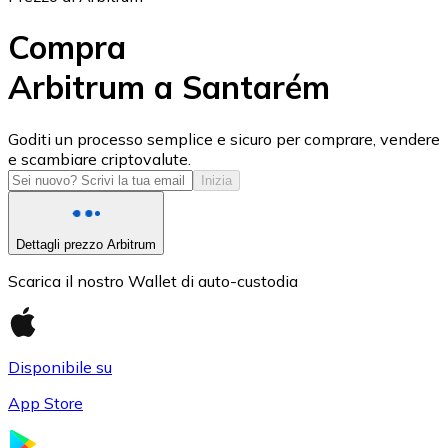
Compra
Arbitrum a Santarém
USD Coin
Goditi un processo semplice e sicuro per comprare, vendere
e scambiare criptovalute.
USDC
Inizia
Dettagli prezzo Arbitrum
Scarica il nostro Wallet di auto-custodia
Disponibile su
App Store
Litecoin