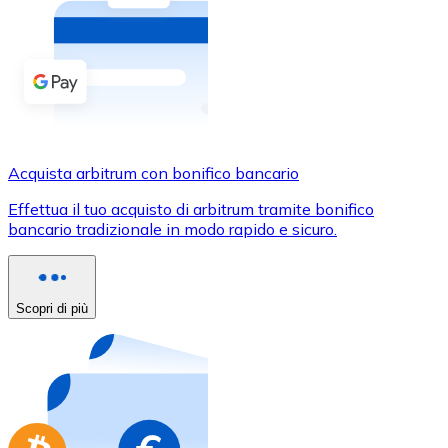
Acquista criptovalute in contanti e altri mezzi di pagam
Acquista con contanti
Bonifico SEPA
Aggiungi fondi al tuo conto Bitnovo o fai acquisti dirett
Acquista con bonifico bancario
Acquista arbitrum con bonifico bancario
Carta di credito / debito
Effettua il tuo acquisto di arbitrum tramite bonifico
Usa le carte Visa e Mastercard per acquistare criptovalut
bancario tradizionale in modo rapido e sicuro.
Acquista con carta
Negozio - Carte regalo
Scopri di più
Nuovo
Acquista gift card dei tuoi marchi preferiti con criptoval
Vai al negozio di carte regalo