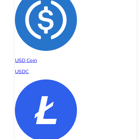
USD Coin
USDC