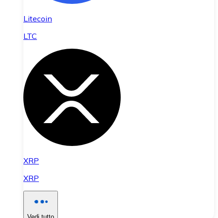
Litecoin
LTC
XRP
XRP
Vedi tutto