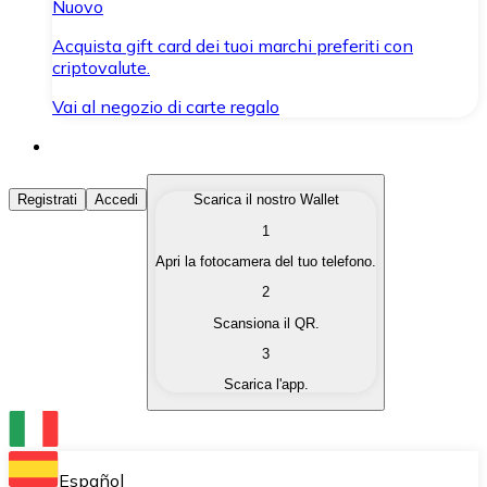
Nuovo
Acquista gift card dei tuoi marchi preferiti con
criptovalute.
Vai al negozio di carte regalo
Acquista Criptovalute
Registrati
Accedi
Scarica il nostro Wallet
1
Acquista le criptovalute che ti interessano in modo rapi
Apri la fotocamera del tuo telefono.
Vendi Criptovalute
2
Converti le tue criptovalute in valuta fiat quando ne ha
Scansiona il QR.
3
Scambia (Swap)
Scarica l'app.
Scambia una criptovaluta con un'altra istantaneamente
Wallet Bitnovo
Conserva le tue cripto in un Wallet self-custodial.
Español