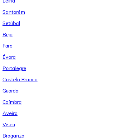
Leiría
Santarém
Setúbal
Beja
Faro
Évora
Portalegre
Castelo Branco
Guarda
Coímbra
Aveiro
Viseu
Braganza