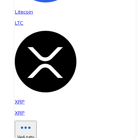
Litecoin
LTC
XRP
XRP
Vedi tutto