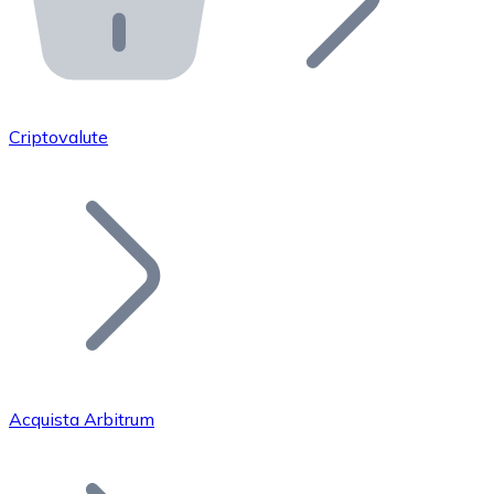
API Bitnovo
Integra la nostra API nel tuo ecosistema.
Diventa Rivenditore
Unisciti alla nostra rete di rivenditori e commercializza i
Criptovalute
Inserisci un Token
Aggiungi il token del tuo progetto al nostro servizio di
Acquista Arbitrum
Bitcoin