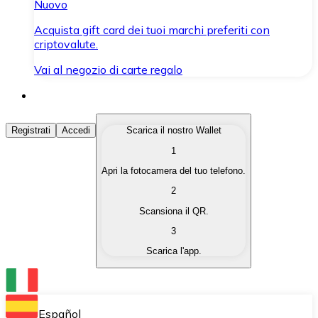
Nuovo
Acquista gift card dei tuoi marchi preferiti con
criptovalute.
Vai al negozio di carte regalo
Acquista Criptovalute
Registrati
Accedi
Scarica il nostro Wallet
1
Acquista le criptovalute che ti interessano in modo rapi
Apri la fotocamera del tuo telefono.
Vendi Criptovalute
2
Converti le tue criptovalute in valuta fiat quando ne ha
Scansiona il QR.
3
Scambia (Swap)
Scarica l'app.
Scambia una criptovaluta con un'altra istantaneamente
Wallet Bitnovo
Conserva le tue cripto in un Wallet self-custodial.
Español