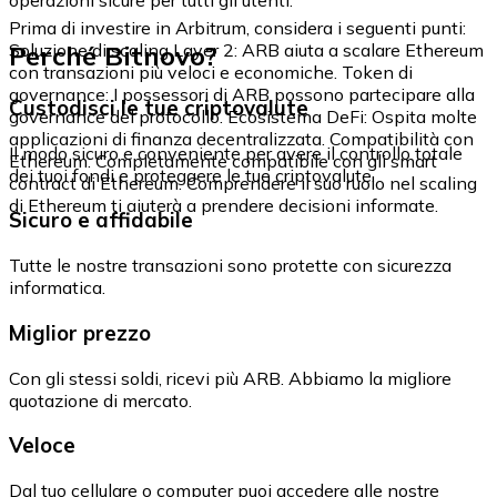
Prima di investire in Arbitrum, considera i seguenti punti:
Perché Bitnovo?
Soluzione di scaling Layer 2: ARB aiuta a scalare Ethereum
con transazioni più veloci e economiche. Token di
governance: I possessori di ARB possono partecipare alla
Custodisci le tue criptovalute
governance del protocollo. Ecosistema DeFi: Ospita molte
applicazioni di finanza decentralizzata. Compatibilità con
Il modo sicuro e conveniente per avere il controllo totale
Ethereum: Completamente compatibile con gli smart
dei tuoi fondi e proteggere le tue criptovalute.
contract di Ethereum. Comprendere il suo ruolo nel scaling
di Ethereum ti aiuterà a prendere decisioni informate.
Sicuro e affidabile
Tutte le nostre transazioni sono protette con sicurezza
informatica.
Miglior prezzo
Con gli stessi soldi, ricevi più ARB. Abbiamo la migliore
quotazione di mercato.
Veloce
Dal tuo cellulare o computer puoi accedere alle nostre