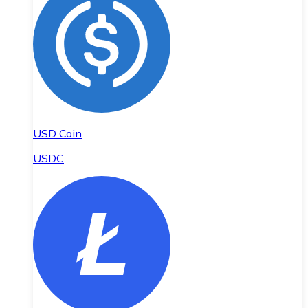
USD Coin
USDC