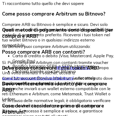
Ti raccontiamo tutto quello che devi sapere
Come posso comprare Arbitrum su Bitnovo?
Comprare ARB su Bitnovo è semplice e sicuro. Devi solo
Quali metodi di pagamento sono disponibili per
creare un account, verificare la tua identità e scegliere il tuo
metodo di pagamento preferito. Riceverai i tuoi token nel
comprare ARB?
tuo wallet Bitnovo o in qualsiasi indirizzo esterno
compatibile.
Su Bitnovo puoi comprare Arbitrum utilizzando:
Posso comprare ARB con contanti?
Carta di credito o debito (Visa, Mastercard, Apple Pay,
Google Pay)
Sì. Puoi comprare Arbitrum con contanti tramite voucher
Bonifico bancario SEPA o SEPA istantaneo
Dove posso conservare i miei token ARB?
Bitnovo, disponibili in più di
40.000 punti fisici
in Europa.
Contanti tramite voucher Bitnovo
Una volta ottenuto il voucher, accedi a:
www.bitnovo.com/buy/cash/arbitrum/
e riscattalo
Con il tuo account Bitnovo ottieni un wallet integrato dove
rapidamente e in sicurezza.
Devo verificare la mia identità per comprare
puoi conservare e gestire i tuoi token ARB in sicurezza.
Puoi anche inviarli a un wallet esterno compatibile con le
ARB?
reti Ethereum e Arbitrum, come Metamask, Trust Wallet o
Ledger.
Sì. A causa delle normative legali, è obbligatorio verificare
Cosa dovrei considerare prima di comprare
la propria identità prima di comprare criptovalute su
Bitnovo. Il processo è semplice e veloce, e garantisce
Arbitrum?
operazioni sicure per tutti gli utenti.