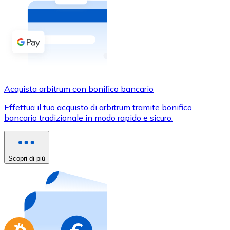
Acquista criptovalute in contanti e altri mezzi di pagam
Acquista con contanti
Bonifico SEPA
Aggiungi fondi al tuo conto Bitnovo o fai acquisti dirett
Acquista con bonifico bancario
Acquista arbitrum con bonifico bancario
Carta di credito / debito
Effettua il tuo acquisto di arbitrum tramite bonifico
Usa le carte Visa e Mastercard per acquistare criptovalut
bancario tradizionale in modo rapido e sicuro.
Acquista con carta
Negozio - Carte regalo
Scopri di più
Nuovo
Acquista gift card dei tuoi marchi preferiti con criptoval
Vai al negozio di carte regalo