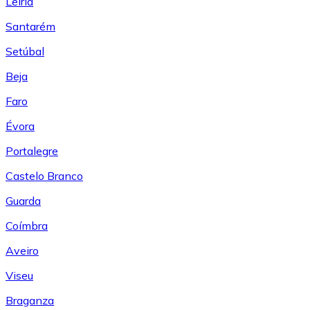
Leiría
Santarém
Setúbal
Beja
Faro
Évora
Portalegre
Castelo Branco
Guarda
Coímbra
Aveiro
Viseu
Braganza