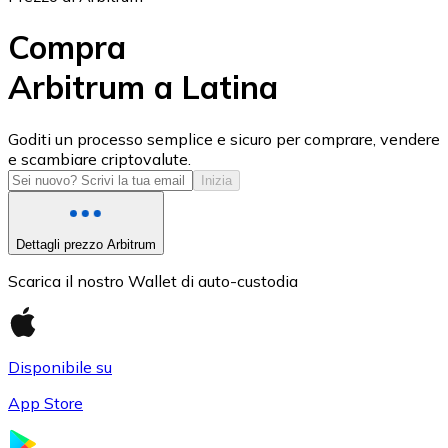
Compra
Arbitrum a Latina
USD Coin
Goditi un processo semplice e sicuro per comprare, vendere
e scambiare criptovalute.
USDC
Inizia
Dettagli prezzo Arbitrum
Scarica il nostro Wallet di auto-custodia
Disponibile su
App Store
Litecoin