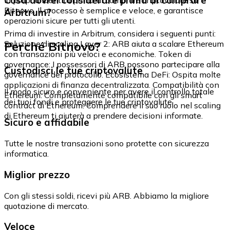
Cosa dovrei considerare prima di comprare
Bitnovo. Il processo è semplice e veloce, e garantisce
Arbitrum?
operazioni sicure per tutti gli utenti.
Prima di investire in Arbitrum, considera i seguenti punti:
Perché Bitnovo?
Soluzione di scaling Layer 2: ARB aiuta a scalare Ethereum
con transazioni più veloci e economiche. Token di
governance: I possessori di ARB possono partecipare alla
Custodisci le tue criptovalute
governance del protocollo. Ecosistema DeFi: Ospita molte
applicazioni di finanza decentralizzata. Compatibilità con
Il modo sicuro e conveniente per avere il controllo totale
Ethereum: Completamente compatibile con gli smart
dei tuoi fondi e proteggere le tue criptovalute.
contract di Ethereum. Comprendere il suo ruolo nel scaling
di Ethereum ti aiuterà a prendere decisioni informate.
Sicuro e affidabile
Tutte le nostre transazioni sono protette con sicurezza
informatica.
Miglior prezzo
Con gli stessi soldi, ricevi più ARB. Abbiamo la migliore
quotazione di mercato.
Veloce