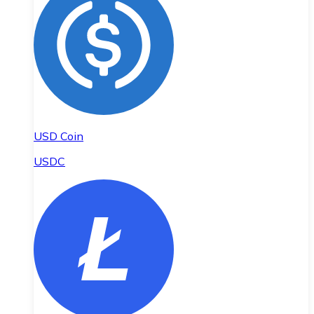
USD Coin
USDC