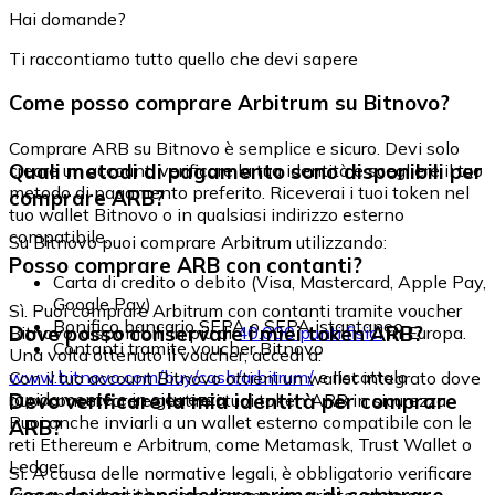
Hai domande?
Ti raccontiamo tutto quello che devi sapere
Come posso comprare Arbitrum su Bitnovo?
Comprare ARB su Bitnovo è semplice e sicuro. Devi solo
Quali metodi di pagamento sono disponibili per
creare un account, verificare la tua identità e scegliere il tuo
metodo di pagamento preferito. Riceverai i tuoi token nel
comprare ARB?
tuo wallet Bitnovo o in qualsiasi indirizzo esterno
compatibile.
Su Bitnovo puoi comprare Arbitrum utilizzando:
Posso comprare ARB con contanti?
Carta di credito o debito (Visa, Mastercard, Apple Pay,
Google Pay)
Sì. Puoi comprare Arbitrum con contanti tramite voucher
Bonifico bancario SEPA o SEPA istantaneo
Dove posso conservare i miei token ARB?
Bitnovo, disponibili in più di
40.000 punti fisici
in Europa.
Contanti tramite voucher Bitnovo
Una volta ottenuto il voucher, accedi a:
www.bitnovo.com/buy/cash/arbitrum/
e riscattalo
Con il tuo account Bitnovo ottieni un wallet integrato dove
rapidamente e in sicurezza.
Devo verificare la mia identità per comprare
puoi conservare e gestire i tuoi token ARB in sicurezza.
Puoi anche inviarli a un wallet esterno compatibile con le
ARB?
reti Ethereum e Arbitrum, come Metamask, Trust Wallet o
Ledger.
Sì. A causa delle normative legali, è obbligatorio verificare
la propria identità prima di comprare criptovalute su