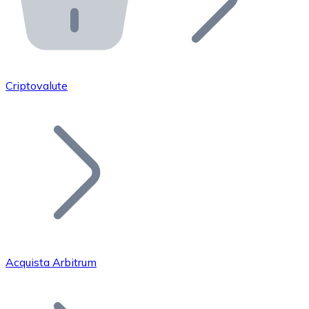
API Bitnovo
Integra la nostra API nel tuo ecosistema.
Diventa Rivenditore
Unisciti alla nostra rete di rivenditori e commercializza i
Criptovalute
Inserisci un Token
Aggiungi il token del tuo progetto al nostro servizio di
Acquista Arbitrum
Bitcoin