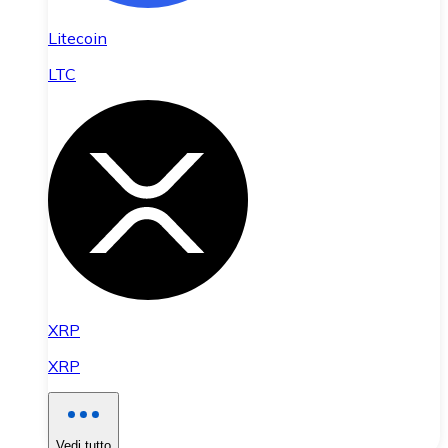
Litecoin
LTC
XRP
XRP
Vedi tutto