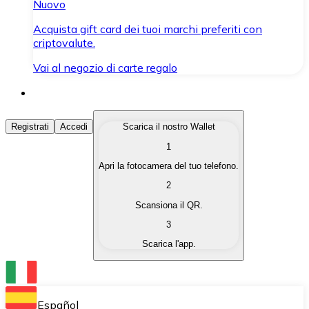
Nuovo
Acquista gift card dei tuoi marchi preferiti con
criptovalute.
Vai al negozio di carte regalo
Acquista Criptovalute
Registrati
Accedi
Scarica il nostro Wallet
1
Acquista le criptovalute che ti interessano in modo rapi
Apri la fotocamera del tuo telefono.
Vendi Criptovalute
2
Converti le tue criptovalute in valuta fiat quando ne ha
Scansiona il QR.
3
Scambia (Swap)
Scarica l'app.
Scambia una criptovaluta con un'altra istantaneamente
Wallet Bitnovo
Conserva le tue cripto in un Wallet self-custodial.
Español