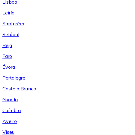
Lisboa
Leiría
Santarém
Setúbal
Beja
Faro
Évora
Portalegre
Castelo Branco
Guarda
Coímbra
Aveiro
Viseu