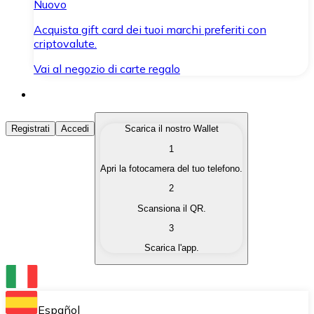
Nuovo
Acquista gift card dei tuoi marchi preferiti con
criptovalute.
Vai al negozio di carte regalo
Acquista Criptovalute
Registrati
Accedi
Scarica il nostro Wallet
1
Acquista le criptovalute che ti interessano in modo rapi
Apri la fotocamera del tuo telefono.
Vendi Criptovalute
2
Converti le tue criptovalute in valuta fiat quando ne ha
Scansiona il QR.
3
Scambia (Swap)
Scarica l'app.
Scambia una criptovaluta con un'altra istantaneamente
Wallet Bitnovo
Conserva le tue cripto in un Wallet self-custodial.
Español