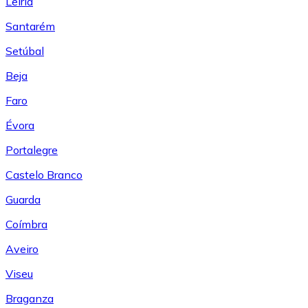
Leiría
Santarém
Setúbal
Beja
Faro
Évora
Portalegre
Castelo Branco
Guarda
Coímbra
Aveiro
Viseu
Braganza