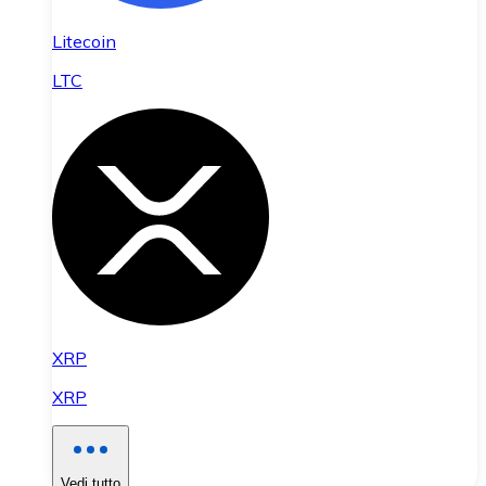
Litecoin
LTC
XRP
XRP
Vedi tutto