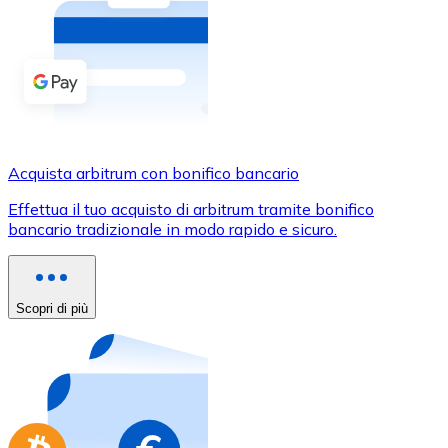
Acquista criptovalute in contanti e altri mezzi di pagam
Acquista con contanti
Bonifico SEPA
Aggiungi fondi al tuo conto Bitnovo o fai acquisti dirett
Acquista con bonifico bancario
Acquista arbitrum con bonifico bancario
Carta di credito / debito
Effettua il tuo acquisto di arbitrum tramite bonifico
Usa le carte Visa e Mastercard per acquistare criptovalut
bancario tradizionale in modo rapido e sicuro.
Acquista con carta
Negozio - Carte regalo
Scopri di più
Nuovo
Acquista gift card dei tuoi marchi preferiti con criptoval
Vai al negozio di carte regalo