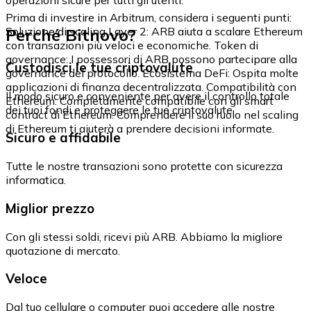
Prima di investire in Arbitrum, considera i seguenti punti:
Perché Bitnovo?
Soluzione di scaling Layer 2: ARB aiuta a scalare Ethereum
con transazioni più veloci e economiche. Token di
governance: I possessori di ARB possono partecipare alla
Custodisci le tue criptovalute
governance del protocollo. Ecosistema DeFi: Ospita molte
applicazioni di finanza decentralizzata. Compatibilità con
Il modo sicuro e conveniente per avere il controllo totale
Ethereum: Completamente compatibile con gli smart
dei tuoi fondi e proteggere le tue criptovalute.
contract di Ethereum. Comprendere il suo ruolo nel scaling
di Ethereum ti aiuterà a prendere decisioni informate.
Sicuro e affidabile
Tutte le nostre transazioni sono protette con sicurezza
informatica.
Miglior prezzo
Con gli stessi soldi, ricevi più ARB. Abbiamo la migliore
quotazione di mercato.
Veloce
Dal tuo cellulare o computer puoi accedere alle nostre