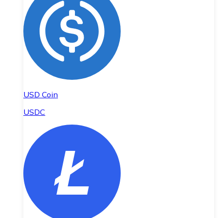
USD Coin
USDC