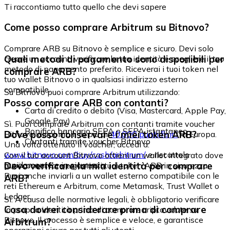
Ti raccontiamo tutto quello che devi sapere
Come posso comprare Arbitrum su Bitnovo?
Comprare ARB su Bitnovo è semplice e sicuro. Devi solo
Quali metodi di pagamento sono disponibili per
creare un account, verificare la tua identità e scegliere il tuo
metodo di pagamento preferito. Riceverai i tuoi token nel
comprare ARB?
tuo wallet Bitnovo o in qualsiasi indirizzo esterno
compatibile.
Su Bitnovo puoi comprare Arbitrum utilizzando:
Posso comprare ARB con contanti?
Carta di credito o debito (Visa, Mastercard, Apple Pay,
Google Pay)
Sì. Puoi comprare Arbitrum con contanti tramite voucher
Bonifico bancario SEPA o SEPA istantaneo
Dove posso conservare i miei token ARB?
Bitnovo, disponibili in più di
40.000 punti fisici
in Europa.
Contanti tramite voucher Bitnovo
Una volta ottenuto il voucher, accedi a:
www.bitnovo.com/buy/cash/arbitrum/
e riscattalo
Con il tuo account Bitnovo ottieni un wallet integrato dove
rapidamente e in sicurezza.
Devo verificare la mia identità per comprare
puoi conservare e gestire i tuoi token ARB in sicurezza.
Puoi anche inviarli a un wallet esterno compatibile con le
ARB?
reti Ethereum e Arbitrum, come Metamask, Trust Wallet o
Ledger.
Sì. A causa delle normative legali, è obbligatorio verificare
Cosa dovrei considerare prima di comprare
la propria identità prima di comprare criptovalute su
Bitnovo. Il processo è semplice e veloce, e garantisce
Arbitrum?
operazioni sicure per tutti gli utenti.