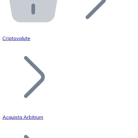
API Bitnovo
Integra la nostra API nel tuo ecosistema.
Diventa Rivenditore
Unisciti alla nostra rete di rivenditori e commercializza i
Criptovalute
Inserisci un Token
Aggiungi il token del tuo progetto al nostro servizio di
Acquista Arbitrum
Bitcoin