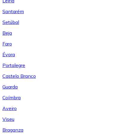
Leiría
Santarém
Setúbal
Beja
Faro
Évora
Portalegre
Castelo Branco
Guarda
Coímbra
Aveiro
Viseu
Braganza