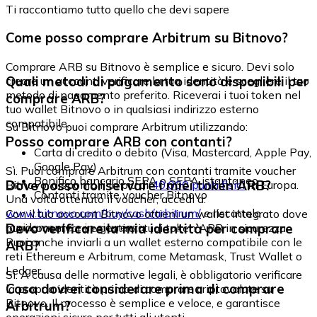
Ti raccontiamo tutto quello che devi sapere
Come posso comprare Arbitrum su Bitnovo?
Comprare ARB su Bitnovo è semplice e sicuro. Devi solo
Quali metodi di pagamento sono disponibili per
creare un account, verificare la tua identità e scegliere il tuo
metodo di pagamento preferito. Riceverai i tuoi token nel
comprare ARB?
tuo wallet Bitnovo o in qualsiasi indirizzo esterno
compatibile.
Su Bitnovo puoi comprare Arbitrum utilizzando:
Posso comprare ARB con contanti?
Carta di credito o debito (Visa, Mastercard, Apple Pay,
Google Pay)
Sì. Puoi comprare Arbitrum con contanti tramite voucher
Bonifico bancario SEPA o SEPA istantaneo
Dove posso conservare i miei token ARB?
Bitnovo, disponibili in più di
40.000 punti fisici
in Europa.
Contanti tramite voucher Bitnovo
Una volta ottenuto il voucher, accedi a:
www.bitnovo.com/buy/cash/arbitrum/
e riscattalo
Con il tuo account Bitnovo ottieni un wallet integrato dove
rapidamente e in sicurezza.
Devo verificare la mia identità per comprare
puoi conservare e gestire i tuoi token ARB in sicurezza.
Puoi anche inviarli a un wallet esterno compatibile con le
ARB?
reti Ethereum e Arbitrum, come Metamask, Trust Wallet o
Ledger.
Sì. A causa delle normative legali, è obbligatorio verificare
Cosa dovrei considerare prima di comprare
la propria identità prima di comprare criptovalute su
Bitnovo. Il processo è semplice e veloce, e garantisce
Arbitrum?
operazioni sicure per tutti gli utenti.