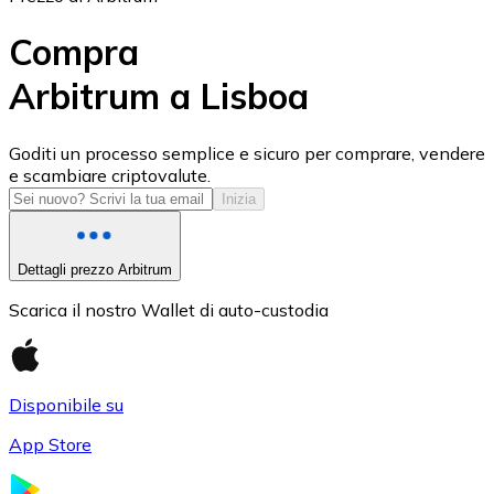
Compra
Arbitrum a Lisboa
USD Coin
Goditi un processo semplice e sicuro per comprare, vendere
e scambiare criptovalute.
USDC
Inizia
Dettagli prezzo Arbitrum
Scarica il nostro Wallet di auto-custodia
Disponibile su
App Store
Litecoin