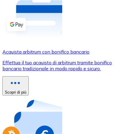
Acquista criptovalute in contanti e altri mezzi di pagam
Acquista con contanti
Bonifico SEPA
Aggiungi fondi al tuo conto Bitnovo o fai acquisti dirett
Acquista con bonifico bancario
Acquista arbitrum con bonifico bancario
Carta di credito / debito
Effettua il tuo acquisto di arbitrum tramite bonifico
Usa le carte Visa e Mastercard per acquistare criptovalut
bancario tradizionale in modo rapido e sicuro.
Acquista con carta
Negozio - Carte regalo
Scopri di più
Nuovo
Acquista gift card dei tuoi marchi preferiti con criptoval
Vai al negozio di carte regalo