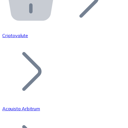
API Bitnovo
Integra la nostra API nel tuo ecosistema.
Diventa Rivenditore
Unisciti alla nostra rete di rivenditori e commercializza i
Criptovalute
Inserisci un Token
Aggiungi il token del tuo progetto al nostro servizio di
Acquista Arbitrum
Bitcoin