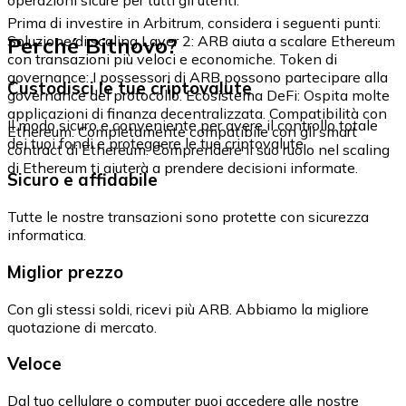
Prima di investire in Arbitrum, considera i seguenti punti:
Perché Bitnovo?
Soluzione di scaling Layer 2: ARB aiuta a scalare Ethereum
con transazioni più veloci e economiche. Token di
governance: I possessori di ARB possono partecipare alla
Custodisci le tue criptovalute
governance del protocollo. Ecosistema DeFi: Ospita molte
applicazioni di finanza decentralizzata. Compatibilità con
Il modo sicuro e conveniente per avere il controllo totale
Ethereum: Completamente compatibile con gli smart
dei tuoi fondi e proteggere le tue criptovalute.
contract di Ethereum. Comprendere il suo ruolo nel scaling
di Ethereum ti aiuterà a prendere decisioni informate.
Sicuro e affidabile
Tutte le nostre transazioni sono protette con sicurezza
informatica.
Miglior prezzo
Con gli stessi soldi, ricevi più ARB. Abbiamo la migliore
quotazione di mercato.
Veloce
Dal tuo cellulare o computer puoi accedere alle nostre