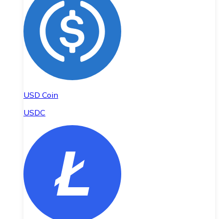
USD Coin
USDC