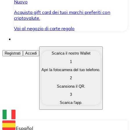
Nuovo
Acquista gift card dei tuoi marchi preferiti con
criptovalute.
Vai al negozio di carte regalo
Acquista Criptovalute
Registrati
Accedi
Scarica il nostro Wallet
1
Acquista le criptovalute che ti interessano in modo rapi
Apri la fotocamera del tuo telefono.
Vendi Criptovalute
2
Converti le tue criptovalute in valuta fiat quando ne ha
Scansiona il QR.
3
Scambia (Swap)
Scarica l'app.
Scambia una criptovaluta con un'altra istantaneamente
Wallet Bitnovo
Conserva le tue cripto in un Wallet self-custodial.
Español