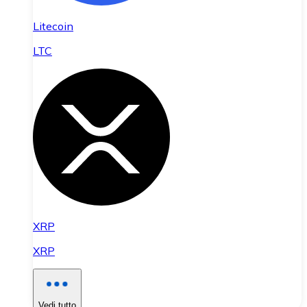
Litecoin
LTC
XRP
XRP
Vedi tutto