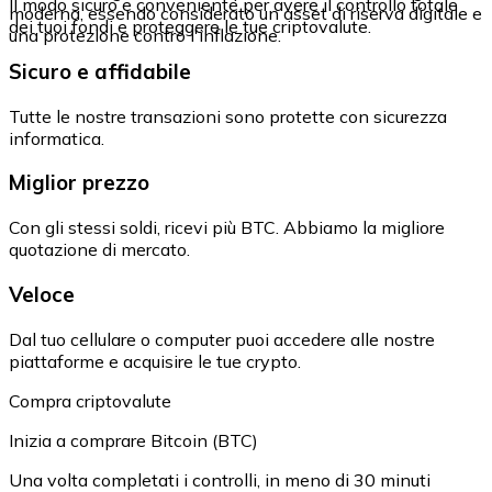
Il modo sicuro e conveniente per avere il controllo totale
moderna, essendo considerato un asset di riserva digitale e
dei tuoi fondi e proteggere le tue criptovalute.
una protezione contro l'inflazione.
Sicuro e affidabile
Tutte le nostre transazioni sono protette con sicurezza
informatica.
Miglior prezzo
Con gli stessi soldi, ricevi più BTC. Abbiamo la migliore
quotazione di mercato.
Veloce
Dal tuo cellulare o computer puoi accedere alle nostre
piattaforme e acquisire le tue crypto.
Compra criptovalute
Inizia a comprare Bitcoin (BTC)
Una volta completati i controlli, in meno di 30 minuti