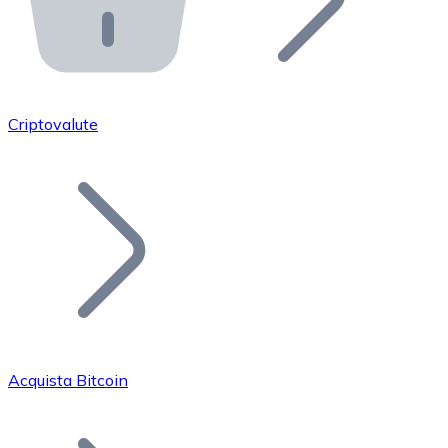
API Bitnovo
Integra la nostra API nel tuo ecosistema.
Diventa Rivenditore
Unisciti alla nostra rete di rivenditori e commercializza i
Criptovalute
Inserisci un Token
Aggiungi il token del tuo progetto al nostro servizio di
Acquista Bitcoin
Bitcoin