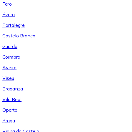
Faro
Évora
Portalegre
Castelo Branco
Guarda
Coímbra
Aveiro
Viseu
Braganza
Vila Real
Oporto
Braga
Viana do Castelo