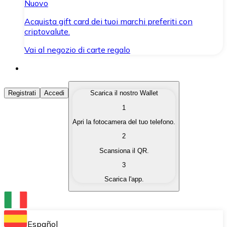
Nuovo
Acquista gift card dei tuoi marchi preferiti con
criptovalute.
Vai al negozio di carte regalo
Acquista Criptovalute
Registrati
Accedi
Scarica il nostro Wallet
1
Acquista le criptovalute che ti interessano in modo rapi
Apri la fotocamera del tuo telefono.
Vendi Criptovalute
2
Converti le tue criptovalute in valuta fiat quando ne ha
Scansiona il QR.
3
Scambia (Swap)
Scarica l'app.
Scambia una criptovaluta con un'altra istantaneamente
Wallet Bitnovo
Conserva le tue cripto in un Wallet self-custodial.
Español