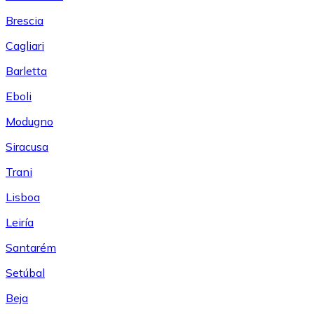
Brescia
Cagliari
Barletta
Eboli
Modugno
Siracusa
Trani
Lisboa
Leiría
Santarém
Setúbal
Beja