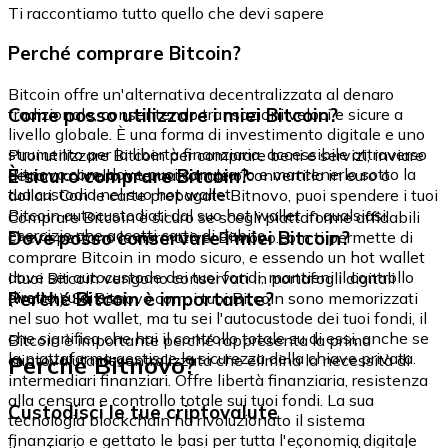
Ti raccontiamo tutto quello che devi sapere
Perché comprare Bitcoin?
Bitcoin offre un'alternativa decentralizzata al denaro
Come posso utilizzare i miei Bitcoin?
tradizionale, consentendo transazioni veloci e sicure a
livello globale. È una forma di investimento digitale e uno
strumento per la libertà finanziaria, accessibile attraverso
Puoi utilizzare Bitcoin per comprare beni e servizi, inviare
Bitnovo.com, dove puoi comprarlo e mantenerlo sotto la
È sicuro comprare Bitcoin?
denaro a livello internazionale o convertirlo in euro o
tua custodia nel suo hot wallet.
dollari. Con le carte prepagate Bitnovo, puoi spendere i tuoi
Bitcoin autocustodiati dal suo hot wallet in qualsiasi
Comprare Bitcoin è sicuro se scegli piattaforme affidabili
esercizio che accetti carte di debito.
Dove posso conservare i miei Bitcoin?
che rispettano le normative. Bitnovo.com ti permette di
comprare Bitcoin in modo sicuro, e essendo un hot wallet
dove sei autocustode dei tuoi fondi, mantieni il controllo
I tuoi Bitcoin vengono conservati in portafogli digitali
diretto su di essi.
Perché Bitcoin è importante?
(wallet). Su Bitnovo.com, i tuoi Bitcoin sono memorizzati
nel suo hot wallet, ma tu sei l'autocustode dei tuoi fondi, il
che significa che hai il controllo totale su di essi, anche se
Bitcoin è importante perché rappresenta la prima
la piattaforma gestisce la sicurezza della chiave privata.
Perché Bitnovo?
criptovaluta decentralizzata che elimina la necessità di
intermediari finanziari. Offre libertà finanziaria, resistenza
alla censura e controllo totale sui tuoi fondi. La sua
Custodisci le tue criptovalute
tecnologia blockchain ha rivoluzionato il sistema
finanziario e gettato le basi per tutta l'economia digitale