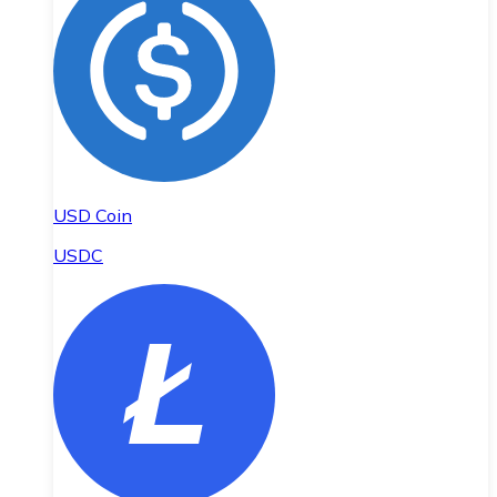
USD Coin
USDC