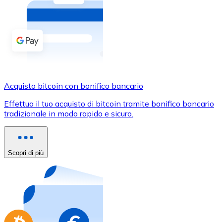
Acquista criptovalute in contanti e altri mezzi di pagam
Acquista con contanti
Bonifico SEPA
Aggiungi fondi al tuo conto Bitnovo o fai acquisti dirett
Acquista con bonifico bancario
Acquista bitcoin con bonifico bancario
Carta di credito / debito
Effettua il tuo acquisto di bitcoin tramite bonifico bancario
Usa le carte Visa e Mastercard per acquistare criptovalut
tradizionale in modo rapido e sicuro.
Acquista con carta
Negozio - Carte regalo
Scopri di più
Nuovo
Acquista gift card dei tuoi marchi preferiti con criptoval
Vai al negozio di carte regalo