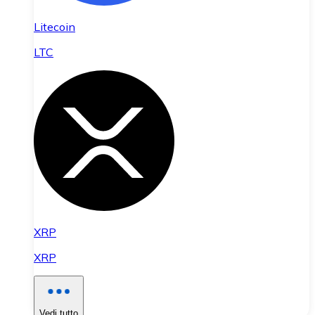
Litecoin
LTC
XRP
XRP
Vedi tutto