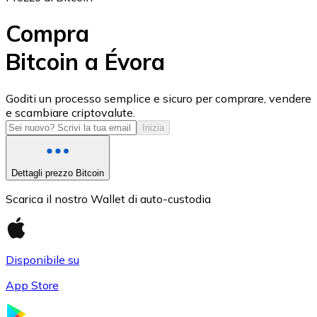
Compra
Bitcoin a Évora
USD Coin
Goditi un processo semplice e sicuro per comprare, vendere
e scambiare criptovalute.
USDC
Inizia
Dettagli prezzo Bitcoin
Scarica il nostro Wallet di auto-custodia
Disponibile su
App Store
Litecoin