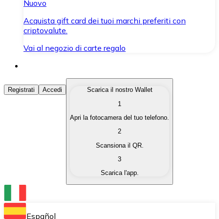
Nuovo
Acquista gift card dei tuoi marchi preferiti con
criptovalute.
Vai al negozio di carte regalo
Acquista Criptovalute
Registrati
Accedi
Scarica il nostro Wallet
1
Acquista le criptovalute che ti interessano in modo rapi
Apri la fotocamera del tuo telefono.
Vendi Criptovalute
2
Converti le tue criptovalute in valuta fiat quando ne ha
Scansiona il QR.
3
Scambia (Swap)
Scarica l'app.
Scambia una criptovaluta con un'altra istantaneamente
Wallet Bitnovo
Conserva le tue cripto in un Wallet self-custodial.
Español