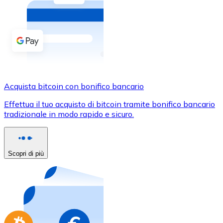
Acquista criptovalute in contanti e altri mezzi di pagam
Acquista con contanti
Bonifico SEPA
Aggiungi fondi al tuo conto Bitnovo o fai acquisti dirett
Acquista con bonifico bancario
Acquista bitcoin con bonifico bancario
Carta di credito / debito
Effettua il tuo acquisto di bitcoin tramite bonifico bancario
Usa le carte Visa e Mastercard per acquistare criptovalut
tradizionale in modo rapido e sicuro.
Acquista con carta
Negozio - Carte regalo
Scopri di più
Nuovo
Acquista gift card dei tuoi marchi preferiti con criptoval
Vai al negozio di carte regalo