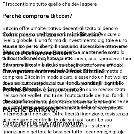
Ti raccontiamo tutto quello che devi sapere
Perché comprare Bitcoin?
Bitcoin offre un'alternativa decentralizzata al denaro
Come posso utilizzare i miei Bitcoin?
tradizionale, consentendo transazioni veloci e sicure a
livello globale. È una forma di investimento digitale e uno
strumento per la libertà finanziaria, accessibile attraverso
Puoi utilizzare Bitcoin per comprare beni e servizi, inviare
Bitnovo.com, dove puoi comprarlo e mantenerlo sotto la
È sicuro comprare Bitcoin?
denaro a livello internazionale o convertirlo in euro o
tua custodia nel suo hot wallet.
dollari. Con le carte prepagate Bitnovo, puoi spendere i tuoi
Bitcoin autocustodiati dal suo hot wallet in qualsiasi
Comprare Bitcoin è sicuro se scegli piattaforme affidabili
esercizio che accetti carte di debito.
Dove posso conservare i miei Bitcoin?
che rispettano le normative. Bitnovo.com ti permette di
comprare Bitcoin in modo sicuro, e essendo un hot wallet
dove sei autocustode dei tuoi fondi, mantieni il controllo
I tuoi Bitcoin vengono conservati in portafogli digitali
diretto su di essi.
Perché Bitcoin è importante?
(wallet). Su Bitnovo.com, i tuoi Bitcoin sono memorizzati
nel suo hot wallet, ma tu sei l'autocustode dei tuoi fondi, il
che significa che hai il controllo totale su di essi, anche se
Bitcoin è importante perché rappresenta la prima
la piattaforma gestisce la sicurezza della chiave privata.
Perché Bitnovo?
criptovaluta decentralizzata che elimina la necessità di
intermediari finanziari. Offre libertà finanziaria, resistenza
alla censura e controllo totale sui tuoi fondi. La sua
Custodisci le tue criptovalute
tecnologia blockchain ha rivoluzionato il sistema
finanziario e gettato le basi per tutta l'economia digitale