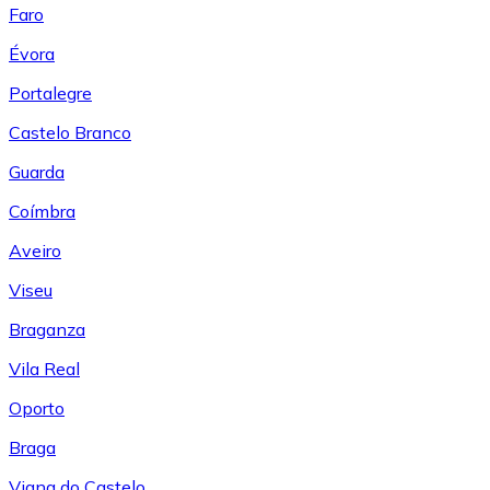
Faro
Évora
Portalegre
Castelo Branco
Guarda
Coímbra
Aveiro
Viseu
Braganza
Vila Real
Oporto
Braga
Viana do Castelo