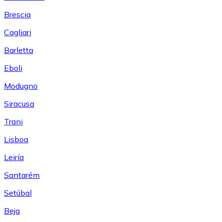
Brescia
Cagliari
Barletta
Eboli
Modugno
Siracusa
Trani
Lisboa
Leiría
Santarém
Setúbal
Beja