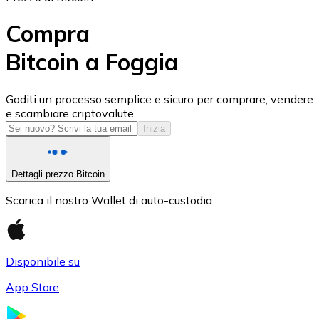
Compra
Bitcoin a Foggia
USD Coin
Goditi un processo semplice e sicuro per comprare, vendere
e scambiare criptovalute.
USDC
Inizia
Dettagli prezzo Bitcoin
Scarica il nostro Wallet di auto-custodia
Disponibile su
App Store
Litecoin