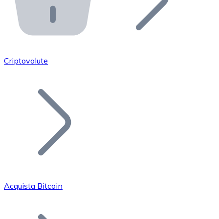
API Bitnovo
Integra la nostra API nel tuo ecosistema.
Diventa Rivenditore
Unisciti alla nostra rete di rivenditori e commercializza i
Criptovalute
Inserisci un Token
Aggiungi il token del tuo progetto al nostro servizio di
Acquista Bitcoin
Bitcoin