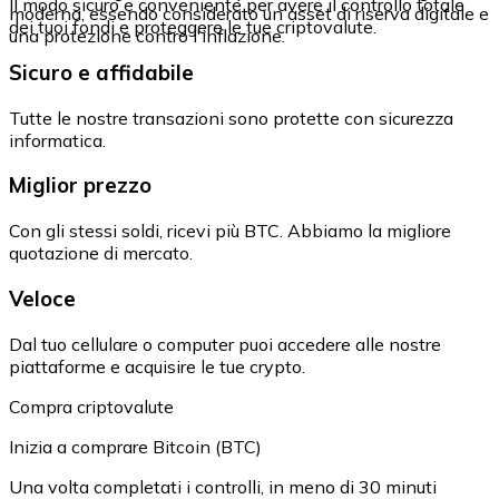
Il modo sicuro e conveniente per avere il controllo totale
moderna, essendo considerato un asset di riserva digitale e
dei tuoi fondi e proteggere le tue criptovalute.
una protezione contro l'inflazione.
Sicuro e affidabile
Tutte le nostre transazioni sono protette con sicurezza
informatica.
Miglior prezzo
Con gli stessi soldi, ricevi più BTC. Abbiamo la migliore
quotazione di mercato.
Veloce
Dal tuo cellulare o computer puoi accedere alle nostre
piattaforme e acquisire le tue crypto.
Compra criptovalute
Inizia a comprare Bitcoin (BTC)
Una volta completati i controlli, in meno di 30 minuti