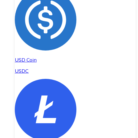
USD Coin
USDC