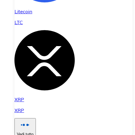
Litecoin
LTC
XRP
XRP
Vedi tutto