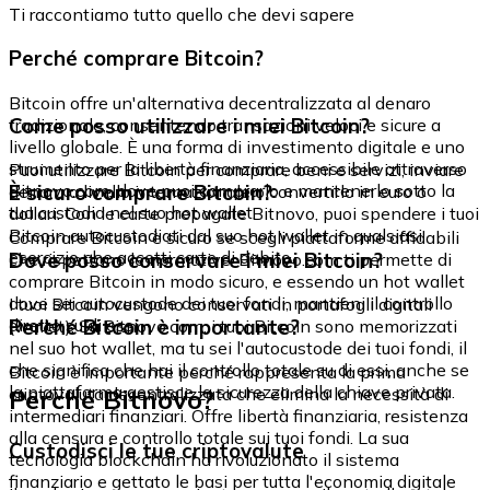
Ti raccontiamo tutto quello che devi sapere
Perché comprare Bitcoin?
Bitcoin offre un'alternativa decentralizzata al denaro
Come posso utilizzare i miei Bitcoin?
tradizionale, consentendo transazioni veloci e sicure a
livello globale. È una forma di investimento digitale e uno
strumento per la libertà finanziaria, accessibile attraverso
Puoi utilizzare Bitcoin per comprare beni e servizi, inviare
Bitnovo.com, dove puoi comprarlo e mantenerlo sotto la
È sicuro comprare Bitcoin?
denaro a livello internazionale o convertirlo in euro o
tua custodia nel suo hot wallet.
dollari. Con le carte prepagate Bitnovo, puoi spendere i tuoi
Bitcoin autocustodiati dal suo hot wallet in qualsiasi
Comprare Bitcoin è sicuro se scegli piattaforme affidabili
esercizio che accetti carte di debito.
Dove posso conservare i miei Bitcoin?
che rispettano le normative. Bitnovo.com ti permette di
comprare Bitcoin in modo sicuro, e essendo un hot wallet
dove sei autocustode dei tuoi fondi, mantieni il controllo
I tuoi Bitcoin vengono conservati in portafogli digitali
diretto su di essi.
Perché Bitcoin è importante?
(wallet). Su Bitnovo.com, i tuoi Bitcoin sono memorizzati
nel suo hot wallet, ma tu sei l'autocustode dei tuoi fondi, il
che significa che hai il controllo totale su di essi, anche se
Bitcoin è importante perché rappresenta la prima
la piattaforma gestisce la sicurezza della chiave privata.
Perché Bitnovo?
criptovaluta decentralizzata che elimina la necessità di
intermediari finanziari. Offre libertà finanziaria, resistenza
alla censura e controllo totale sui tuoi fondi. La sua
Custodisci le tue criptovalute
tecnologia blockchain ha rivoluzionato il sistema
finanziario e gettato le basi per tutta l'economia digitale