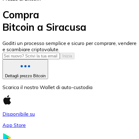
Compra
Bitcoin a Siracusa
USD Coin
Goditi un processo semplice e sicuro per comprare, vendere
e scambiare criptovalute.
USDC
Inizia
Dettagli prezzo Bitcoin
Scarica il nostro Wallet di auto-custodia
Disponibile su
App Store
Litecoin