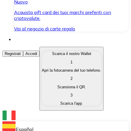
Nuovo
Acquista gift card dei tuoi marchi preferiti con
criptovalute.
Vai al negozio di carte regalo
Acquista Criptovalute
Registrati
Accedi
Scarica il nostro Wallet
1
Acquista le criptovalute che ti interessano in modo rapi
Apri la fotocamera del tuo telefono.
Vendi Criptovalute
2
Converti le tue criptovalute in valuta fiat quando ne ha
Scansiona il QR.
3
Scambia (Swap)
Scarica l'app.
Scambia una criptovaluta con un'altra istantaneamente
Wallet Bitnovo
Conserva le tue cripto in un Wallet self-custodial.
Español