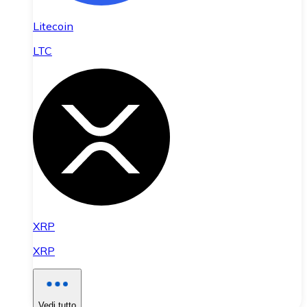
Litecoin
LTC
XRP
XRP
Vedi tutto