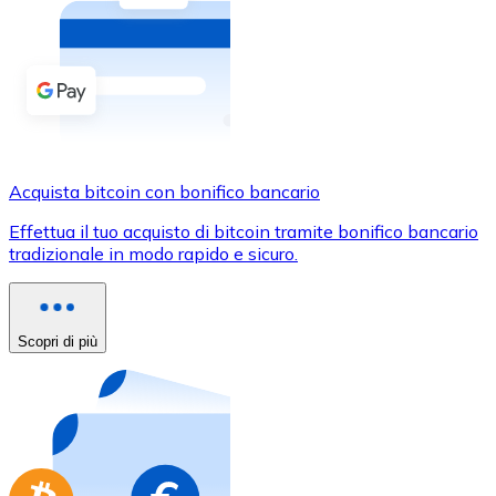
Acquista criptovalute in contanti e altri mezzi di pagam
Acquista con contanti
Bonifico SEPA
Aggiungi fondi al tuo conto Bitnovo o fai acquisti dirett
Acquista con bonifico bancario
Acquista bitcoin con bonifico bancario
Carta di credito / debito
Effettua il tuo acquisto di bitcoin tramite bonifico bancario
Usa le carte Visa e Mastercard per acquistare criptovalut
tradizionale in modo rapido e sicuro.
Acquista con carta
Negozio - Carte regalo
Scopri di più
Nuovo
Acquista gift card dei tuoi marchi preferiti con criptoval
Vai al negozio di carte regalo