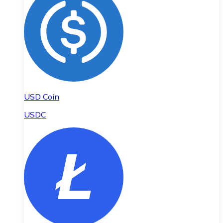
USD Coin
USDC