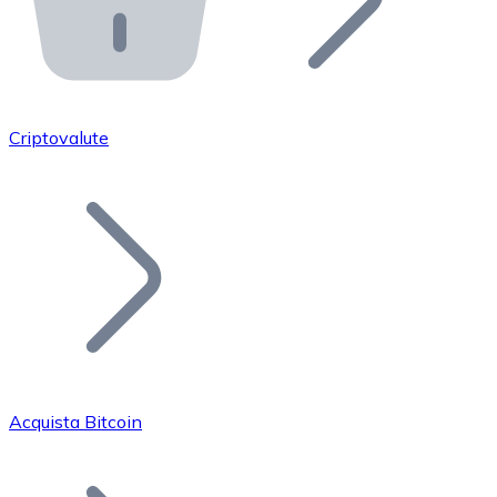
API Bitnovo
Integra la nostra API nel tuo ecosistema.
Diventa Rivenditore
Unisciti alla nostra rete di rivenditori e commercializza i
Criptovalute
Inserisci un Token
Aggiungi il token del tuo progetto al nostro servizio di
Acquista Bitcoin
Bitcoin