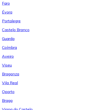
Faro
Évora
Portalegre
Castelo Branco
Guarda
Coímbra
Aveiro
Viseu
Braganza
Vila Real
Oporto
Braga
Viana do Castelo