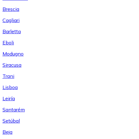
Brescia
Cagliari
Barletta
Eboli
Modugno
Siracusa
Trani
Lisboa
Leiría
Santarém
Setúbal
Beja