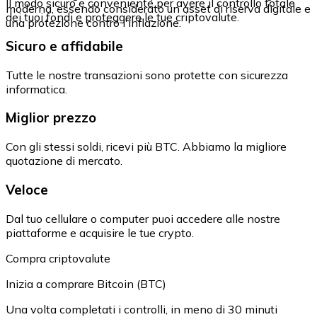
Il modo sicuro e conveniente per avere il controllo totale
moderna, essendo considerato un asset di riserva digitale e
dei tuoi fondi e proteggere le tue criptovalute.
una protezione contro l'inflazione.
Sicuro e affidabile
Tutte le nostre transazioni sono protette con sicurezza
informatica.
Miglior prezzo
Con gli stessi soldi, ricevi più BTC. Abbiamo la migliore
quotazione di mercato.
Veloce
Dal tuo cellulare o computer puoi accedere alle nostre
piattaforme e acquisire le tue crypto.
Compra criptovalute
Inizia a comprare Bitcoin (BTC)
Una volta completati i controlli, in meno di 30 minuti