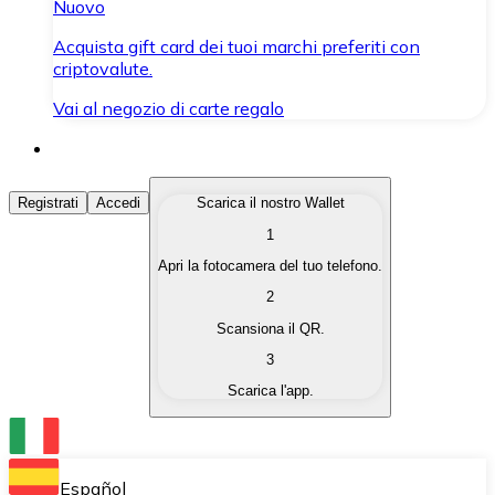
Nuovo
Acquista gift card dei tuoi marchi preferiti con
criptovalute.
Vai al negozio di carte regalo
Acquista Criptovalute
Registrati
Accedi
Scarica il nostro Wallet
1
Acquista le criptovalute che ti interessano in modo rapi
Apri la fotocamera del tuo telefono.
Vendi Criptovalute
2
Converti le tue criptovalute in valuta fiat quando ne ha
Scansiona il QR.
3
Scambia (Swap)
Scarica l'app.
Scambia una criptovaluta con un'altra istantaneamente
Wallet Bitnovo
Conserva le tue cripto in un Wallet self-custodial.
Español