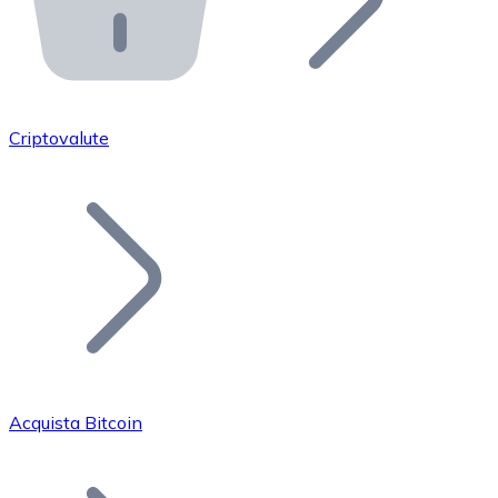
API Bitnovo
Integra la nostra API nel tuo ecosistema.
Diventa Rivenditore
Unisciti alla nostra rete di rivenditori e commercializza i
Criptovalute
Inserisci un Token
Aggiungi il token del tuo progetto al nostro servizio di
Acquista Bitcoin
Bitcoin