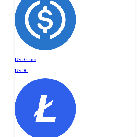
USD Coin
USDC