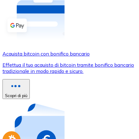
Acquista criptovalute in contanti e altri mezzi di pagam
Acquista con contanti
Bonifico SEPA
Aggiungi fondi al tuo conto Bitnovo o fai acquisti dirett
Acquista con bonifico bancario
Acquista bitcoin con bonifico bancario
Carta di credito / debito
Effettua il tuo acquisto di bitcoin tramite bonifico bancario
Usa le carte Visa e Mastercard per acquistare criptovalut
tradizionale in modo rapido e sicuro.
Acquista con carta
Negozio - Carte regalo
Scopri di più
Nuovo
Acquista gift card dei tuoi marchi preferiti con criptoval
Vai al negozio di carte regalo