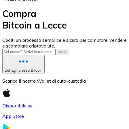
Compra
Bitcoin a Lecce
USD Coin
Goditi un processo semplice e sicuro per comprare, vendere
e scambiare criptovalute.
USDC
Inizia
Dettagli prezzo Bitcoin
Scarica il nostro Wallet di auto-custodia
Disponibile su
App Store
Litecoin