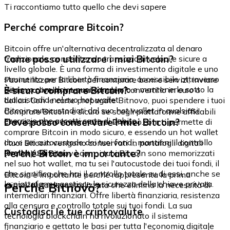
Ti raccontiamo tutto quello che devi sapere
Perché comprare Bitcoin?
Bitcoin offre un'alternativa decentralizzata al denaro
Come posso utilizzare i miei Bitcoin?
tradizionale, consentendo transazioni veloci e sicure a
livello globale. È una forma di investimento digitale e uno
strumento per la libertà finanziaria, accessibile attraverso
Puoi utilizzare Bitcoin per comprare beni e servizi, inviare
Bitnovo.com, dove puoi comprarlo e mantenerlo sotto la
È sicuro comprare Bitcoin?
denaro a livello internazionale o convertirlo in euro o
tua custodia nel suo hot wallet.
dollari. Con le carte prepagate Bitnovo, puoi spendere i tuoi
Bitcoin autocustodiati dal suo hot wallet in qualsiasi
Comprare Bitcoin è sicuro se scegli piattaforme affidabili
esercizio che accetti carte di debito.
Dove posso conservare i miei Bitcoin?
che rispettano le normative. Bitnovo.com ti permette di
comprare Bitcoin in modo sicuro, e essendo un hot wallet
dove sei autocustode dei tuoi fondi, mantieni il controllo
I tuoi Bitcoin vengono conservati in portafogli digitali
diretto su di essi.
Perché Bitcoin è importante?
(wallet). Su Bitnovo.com, i tuoi Bitcoin sono memorizzati
nel suo hot wallet, ma tu sei l'autocustode dei tuoi fondi, il
che significa che hai il controllo totale su di essi, anche se
Bitcoin è importante perché rappresenta la prima
la piattaforma gestisce la sicurezza della chiave privata.
Perché Bitnovo?
criptovaluta decentralizzata che elimina la necessità di
intermediari finanziari. Offre libertà finanziaria, resistenza
alla censura e controllo totale sui tuoi fondi. La sua
Custodisci le tue criptovalute
tecnologia blockchain ha rivoluzionato il sistema
finanziario e gettato le basi per tutta l'economia digitale