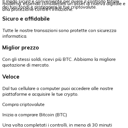
Il modo sicuro e conveniente per avere il controllo totale
moderna, essendo considerato un asset di riserva digitale e
dei tuoi fondi e proteggere le tue criptovalute.
una protezione contro l'inflazione.
Sicuro e affidabile
Tutte le nostre transazioni sono protette con sicurezza
informatica.
Miglior prezzo
Con gli stessi soldi, ricevi più BTC. Abbiamo la migliore
quotazione di mercato.
Veloce
Dal tuo cellulare o computer puoi accedere alle nostre
piattaforme e acquisire le tue crypto.
Compra criptovalute
Inizia a comprare Bitcoin (BTC)
Una volta completati i controlli, in meno di 30 minuti