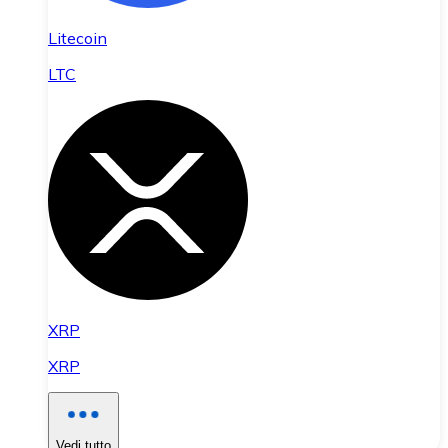
Litecoin
LTC
XRP
XRP
Vedi tutto