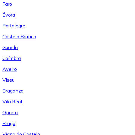
Faro
Évora
Portalegre
Castelo Branco
Guarda
Coímbra
Aveiro
Viseu
Braganza
Vila Real
Oporto
Braga
Viana do Castelo