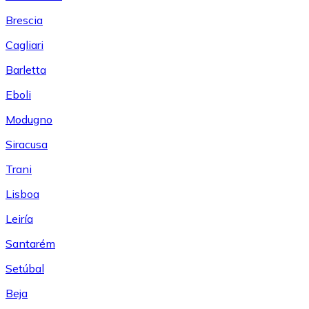
Brescia
Cagliari
Barletta
Eboli
Modugno
Siracusa
Trani
Lisboa
Leiría
Santarém
Setúbal
Beja