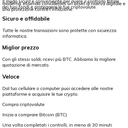
Il modo sicuro e conveniente per avere il controllo totale
moderna, essendo considerato un asset di riserva digitale e
dei tuoi fondi e proteggere le tue criptovalute.
una protezione contro l'inflazione.
Sicuro e affidabile
Tutte le nostre transazioni sono protette con sicurezza
informatica.
Miglior prezzo
Con gli stessi soldi, ricevi più BTC. Abbiamo la migliore
quotazione di mercato.
Veloce
Dal tuo cellulare o computer puoi accedere alle nostre
piattaforme e acquisire le tue crypto.
Compra criptovalute
Inizia a comprare Bitcoin (BTC)
Una volta completati i controlli, in meno di 30 minuti