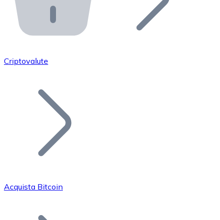
API Bitnovo
Integra la nostra API nel tuo ecosistema.
Diventa Rivenditore
Unisciti alla nostra rete di rivenditori e commercializza i
Criptovalute
Inserisci un Token
Aggiungi il token del tuo progetto al nostro servizio di
Acquista Bitcoin
Bitcoin