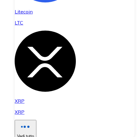
Litecoin
LTC
XRP
XRP
Vedi tutto