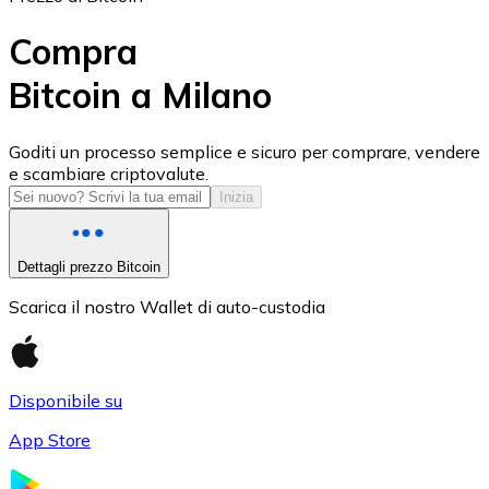
Compra
Bitcoin a Milano
USD Coin
Goditi un processo semplice e sicuro per comprare, vendere
e scambiare criptovalute.
USDC
Inizia
Dettagli prezzo Bitcoin
Scarica il nostro Wallet di auto-custodia
Disponibile su
App Store
Litecoin