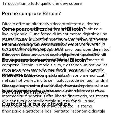
Ti raccontiamo tutto quello che devi sapere
Perché comprare Bitcoin?
Bitcoin offre un'alternativa decentralizzata al denaro
Come posso utilizzare i miei Bitcoin?
tradizionale, consentendo transazioni veloci e sicure a
livello globale. È una forma di investimento digitale e uno
strumento per la libertà finanziaria, accessibile attraverso
Puoi utilizzare Bitcoin per comprare beni e servizi, inviare
Bitnovo.com, dove puoi comprarlo e mantenerlo sotto la
È sicuro comprare Bitcoin?
denaro a livello internazionale o convertirlo in euro o
tua custodia nel suo hot wallet.
dollari. Con le carte prepagate Bitnovo, puoi spendere i tuoi
Bitcoin autocustodiati dal suo hot wallet in qualsiasi
Comprare Bitcoin è sicuro se scegli piattaforme affidabili
esercizio che accetti carte di debito.
Dove posso conservare i miei Bitcoin?
che rispettano le normative. Bitnovo.com ti permette di
comprare Bitcoin in modo sicuro, e essendo un hot wallet
dove sei autocustode dei tuoi fondi, mantieni il controllo
I tuoi Bitcoin vengono conservati in portafogli digitali
diretto su di essi.
Perché Bitcoin è importante?
(wallet). Su Bitnovo.com, i tuoi Bitcoin sono memorizzati
nel suo hot wallet, ma tu sei l'autocustode dei tuoi fondi, il
che significa che hai il controllo totale su di essi, anche se
Bitcoin è importante perché rappresenta la prima
la piattaforma gestisce la sicurezza della chiave privata.
Perché Bitnovo?
criptovaluta decentralizzata che elimina la necessità di
intermediari finanziari. Offre libertà finanziaria, resistenza
alla censura e controllo totale sui tuoi fondi. La sua
Custodisci le tue criptovalute
tecnologia blockchain ha rivoluzionato il sistema
finanziario e gettato le basi per tutta l'economia digitale