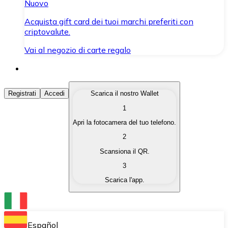
Nuovo
Acquista gift card dei tuoi marchi preferiti con
criptovalute.
Vai al negozio di carte regalo
Acquista Criptovalute
Registrati
Accedi
Scarica il nostro Wallet
1
Acquista le criptovalute che ti interessano in modo rapi
Apri la fotocamera del tuo telefono.
Vendi Criptovalute
2
Converti le tue criptovalute in valuta fiat quando ne ha
Scansiona il QR.
3
Scambia (Swap)
Scarica l'app.
Scambia una criptovaluta con un'altra istantaneamente
Wallet Bitnovo
Conserva le tue cripto in un Wallet self-custodial.
Español