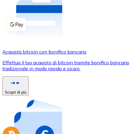
Acquista criptovalute in contanti e altri mezzi di pagam
Acquista con contanti
Bonifico SEPA
Aggiungi fondi al tuo conto Bitnovo o fai acquisti dirett
Acquista con bonifico bancario
Acquista bitcoin con bonifico bancario
Carta di credito / debito
Effettua il tuo acquisto di bitcoin tramite bonifico bancario
Usa le carte Visa e Mastercard per acquistare criptovalut
tradizionale in modo rapido e sicuro.
Acquista con carta
Negozio - Carte regalo
Scopri di più
Nuovo
Acquista gift card dei tuoi marchi preferiti con criptoval
Vai al negozio di carte regalo