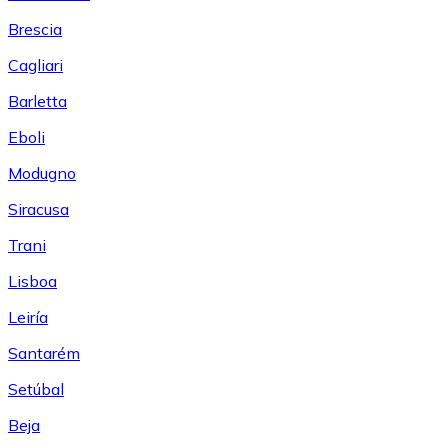
Brescia
Cagliari
Barletta
Eboli
Modugno
Siracusa
Trani
Lisboa
Leiría
Santarém
Setúbal
Beja