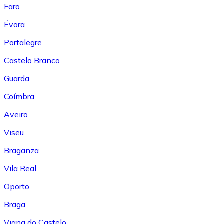
Faro
Évora
Portalegre
Castelo Branco
Guarda
Coímbra
Aveiro
Viseu
Braganza
Vila Real
Oporto
Braga
Viana do Castelo