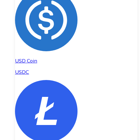
USD Coin
USDC