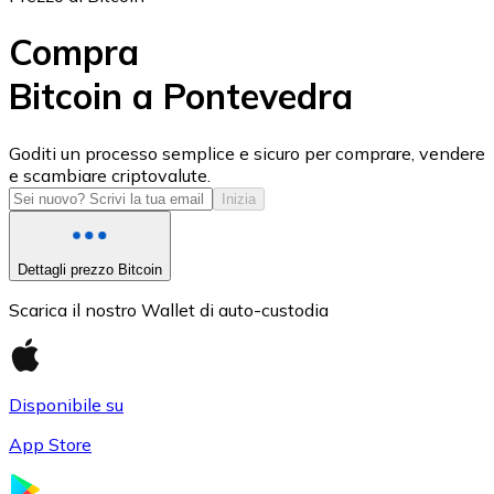
Compra
Bitcoin a Pontevedra
USD Coin
Goditi un processo semplice e sicuro per comprare, vendere
e scambiare criptovalute.
USDC
Inizia
Dettagli prezzo Bitcoin
Scarica il nostro Wallet di auto-custodia
Disponibile su
App Store
Litecoin