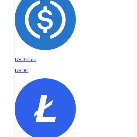
USD Coin
USDC