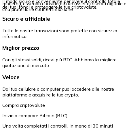
Il modo sicuro e conveniente per avere il controllo totale
moderna, essendo considerato un asset di riserva digitale e
dei tuoi fondi e proteggere le tue criptovalute.
una protezione contro l'inflazione.
Sicuro e affidabile
Tutte le nostre transazioni sono protette con sicurezza
informatica.
Miglior prezzo
Con gli stessi soldi, ricevi più BTC. Abbiamo la migliore
quotazione di mercato.
Veloce
Dal tuo cellulare o computer puoi accedere alle nostre
piattaforme e acquisire le tue crypto.
Compra criptovalute
Inizia a comprare Bitcoin (BTC)
Una volta completati i controlli, in meno di 30 minuti