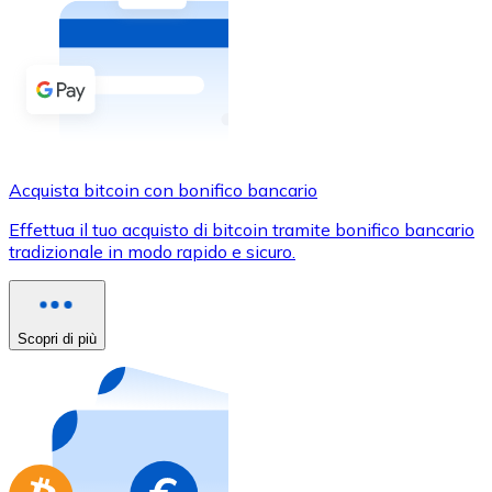
Acquista criptovalute in contanti e altri mezzi di pagam
Acquista con contanti
Bonifico SEPA
Aggiungi fondi al tuo conto Bitnovo o fai acquisti dirett
Acquista con bonifico bancario
Acquista bitcoin con bonifico bancario
Carta di credito / debito
Effettua il tuo acquisto di bitcoin tramite bonifico bancario
Usa le carte Visa e Mastercard per acquistare criptovalut
tradizionale in modo rapido e sicuro.
Acquista con carta
Negozio - Carte regalo
Scopri di più
Nuovo
Acquista gift card dei tuoi marchi preferiti con criptoval
Vai al negozio di carte regalo