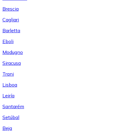
Brescia
Cagliari
Barletta
Eboli
Modugno
Siracusa
Trani
Lisboa
Leiría
Santarém
Setúbal
Beja