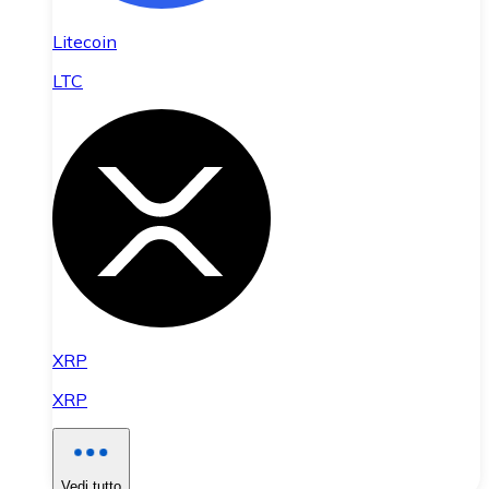
Litecoin
LTC
XRP
XRP
Vedi tutto