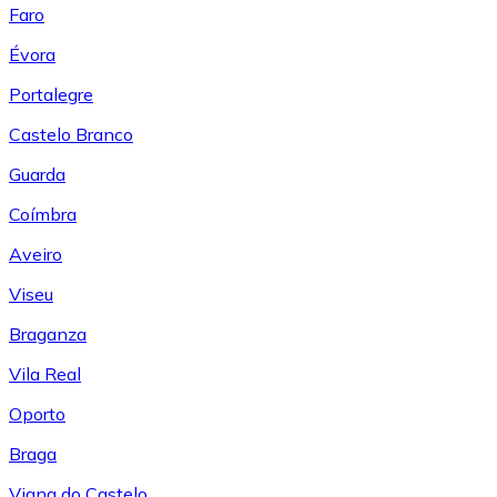
Faro
Évora
Portalegre
Castelo Branco
Guarda
Coímbra
Aveiro
Viseu
Braganza
Vila Real
Oporto
Braga
Viana do Castelo