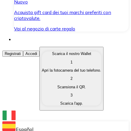
Nuovo
Acquista gift card dei tuoi marchi preferiti con
criptovalute.
Vai al negozio di carte regalo
Acquista Criptovalute
Registrati
Accedi
Scarica il nostro Wallet
1
Acquista le criptovalute che ti interessano in modo rapi
Apri la fotocamera del tuo telefono.
Vendi Criptovalute
2
Converti le tue criptovalute in valuta fiat quando ne ha
Scansiona il QR.
3
Scambia (Swap)
Scarica l'app.
Scambia una criptovaluta con un'altra istantaneamente
Wallet Bitnovo
Conserva le tue cripto in un Wallet self-custodial.
Español