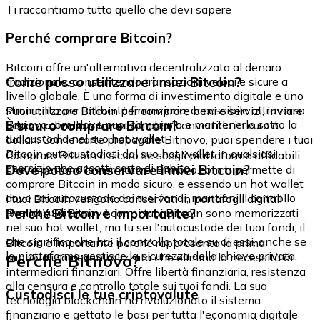
Ti raccontiamo tutto quello che devi sapere
Perché comprare Bitcoin?
Bitcoin offre un'alternativa decentralizzata al denaro
Come posso utilizzare i miei Bitcoin?
tradizionale, consentendo transazioni veloci e sicure a
livello globale. È una forma di investimento digitale e uno
strumento per la libertà finanziaria, accessibile attraverso
Puoi utilizzare Bitcoin per comprare beni e servizi, inviare
Bitnovo.com, dove puoi comprarlo e mantenerlo sotto la
È sicuro comprare Bitcoin?
denaro a livello internazionale o convertirlo in euro o
tua custodia nel suo hot wallet.
dollari. Con le carte prepagate Bitnovo, puoi spendere i tuoi
Bitcoin autocustodiati dal suo hot wallet in qualsiasi
Comprare Bitcoin è sicuro se scegli piattaforme affidabili
esercizio che accetti carte di debito.
Dove posso conservare i miei Bitcoin?
che rispettano le normative. Bitnovo.com ti permette di
comprare Bitcoin in modo sicuro, e essendo un hot wallet
dove sei autocustode dei tuoi fondi, mantieni il controllo
I tuoi Bitcoin vengono conservati in portafogli digitali
diretto su di essi.
Perché Bitcoin è importante?
(wallet). Su Bitnovo.com, i tuoi Bitcoin sono memorizzati
nel suo hot wallet, ma tu sei l'autocustode dei tuoi fondi, il
che significa che hai il controllo totale su di essi, anche se
Bitcoin è importante perché rappresenta la prima
la piattaforma gestisce la sicurezza della chiave privata.
Perché Bitnovo?
criptovaluta decentralizzata che elimina la necessità di
intermediari finanziari. Offre libertà finanziaria, resistenza
alla censura e controllo totale sui tuoi fondi. La sua
Custodisci le tue criptovalute
tecnologia blockchain ha rivoluzionato il sistema
finanziario e gettato le basi per tutta l'economia digitale