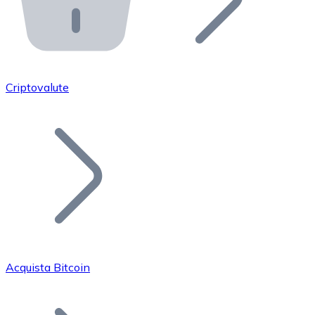
API Bitnovo
Integra la nostra API nel tuo ecosistema.
Diventa Rivenditore
Unisciti alla nostra rete di rivenditori e commercializza i
Criptovalute
Inserisci un Token
Aggiungi il token del tuo progetto al nostro servizio di
Acquista Bitcoin
Bitcoin