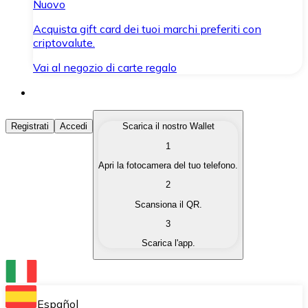
Nuovo
Acquista gift card dei tuoi marchi preferiti con
criptovalute.
Vai al negozio di carte regalo
Acquista Criptovalute
Registrati
Accedi
Scarica il nostro Wallet
1
Acquista le criptovalute che ti interessano in modo rapi
Apri la fotocamera del tuo telefono.
Vendi Criptovalute
2
Converti le tue criptovalute in valuta fiat quando ne ha
Scansiona il QR.
3
Scambia (Swap)
Scarica l'app.
Scambia una criptovaluta con un'altra istantaneamente
Wallet Bitnovo
Conserva le tue cripto in un Wallet self-custodial.
Español