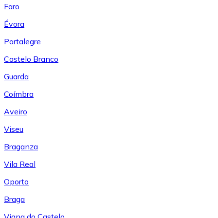
Faro
Évora
Portalegre
Castelo Branco
Guarda
Coímbra
Aveiro
Viseu
Braganza
Vila Real
Oporto
Braga
Viana do Castelo