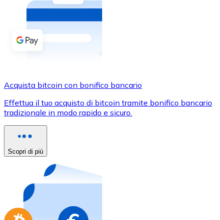
Acquista criptovalute in contanti e altri mezzi di pagam
Acquista con contanti
Bonifico SEPA
Aggiungi fondi al tuo conto Bitnovo o fai acquisti dirett
Acquista con bonifico bancario
Acquista bitcoin con bonifico bancario
Carta di credito / debito
Effettua il tuo acquisto di bitcoin tramite bonifico bancario
Usa le carte Visa e Mastercard per acquistare criptovalut
tradizionale in modo rapido e sicuro.
Acquista con carta
Negozio - Carte regalo
Scopri di più
Nuovo
Acquista gift card dei tuoi marchi preferiti con criptoval
Vai al negozio di carte regalo