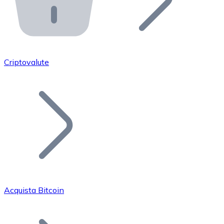
API Bitnovo
Integra la nostra API nel tuo ecosistema.
Diventa Rivenditore
Unisciti alla nostra rete di rivenditori e commercializza i
Criptovalute
Inserisci un Token
Aggiungi il token del tuo progetto al nostro servizio di
Acquista Bitcoin
Bitcoin