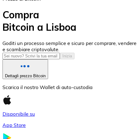
Compra
Bitcoin a Lisboa
USD Coin
Goditi un processo semplice e sicuro per comprare, vendere
e scambiare criptovalute.
USDC
Inizia
Dettagli prezzo Bitcoin
Scarica il nostro Wallet di auto-custodia
Disponibile su
App Store
Litecoin