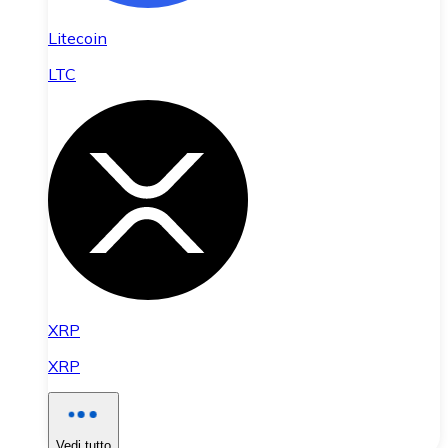
Litecoin
LTC
XRP
XRP
Vedi tutto