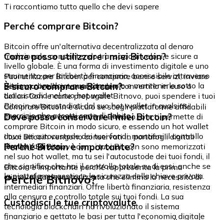
Ti raccontiamo tutto quello che devi sapere
Perché comprare Bitcoin?
Bitcoin offre un'alternativa decentralizzata al denaro
Come posso utilizzare i miei Bitcoin?
tradizionale, consentendo transazioni veloci e sicure a
livello globale. È una forma di investimento digitale e uno
strumento per la libertà finanziaria, accessibile attraverso
Puoi utilizzare Bitcoin per comprare beni e servizi, inviare
Bitnovo.com, dove puoi comprarlo e mantenerlo sotto la
È sicuro comprare Bitcoin?
denaro a livello internazionale o convertirlo in euro o
tua custodia nel suo hot wallet.
dollari. Con le carte prepagate Bitnovo, puoi spendere i tuoi
Bitcoin autocustodiati dal suo hot wallet in qualsiasi
Comprare Bitcoin è sicuro se scegli piattaforme affidabili
esercizio che accetti carte di debito.
Dove posso conservare i miei Bitcoin?
che rispettano le normative. Bitnovo.com ti permette di
comprare Bitcoin in modo sicuro, e essendo un hot wallet
dove sei autocustode dei tuoi fondi, mantieni il controllo
I tuoi Bitcoin vengono conservati in portafogli digitali
diretto su di essi.
Perché Bitcoin è importante?
(wallet). Su Bitnovo.com, i tuoi Bitcoin sono memorizzati
nel suo hot wallet, ma tu sei l'autocustode dei tuoi fondi, il
che significa che hai il controllo totale su di essi, anche se
Bitcoin è importante perché rappresenta la prima
la piattaforma gestisce la sicurezza della chiave privata.
Perché Bitnovo?
criptovaluta decentralizzata che elimina la necessità di
intermediari finanziari. Offre libertà finanziaria, resistenza
alla censura e controllo totale sui tuoi fondi. La sua
Custodisci le tue criptovalute
tecnologia blockchain ha rivoluzionato il sistema
finanziario e gettato le basi per tutta l'economia digitale