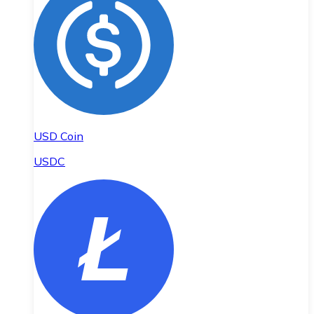
USD Coin
USDC