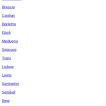
Brescia
Cagliari
Barletta
Eboli
Modugno
Siracusa
Trani
Lisboa
Leiría
Santarém
Setúbal
Beja