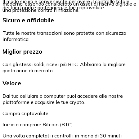
Il modo sicuro e conveniente per avere il controllo totale
moderna, essendo considerato un asset di riserva digitale e
dei tuoi fondi e proteggere le tue criptovalute.
una protezione contro l'inflazione.
Sicuro e affidabile
Tutte le nostre transazioni sono protette con sicurezza
informatica.
Miglior prezzo
Con gli stessi soldi, ricevi più BTC. Abbiamo la migliore
quotazione di mercato.
Veloce
Dal tuo cellulare o computer puoi accedere alle nostre
piattaforme e acquisire le tue crypto.
Compra criptovalute
Inizia a comprare Bitcoin (BTC)
Una volta completati i controlli, in meno di 30 minuti