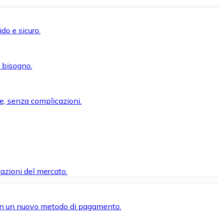
do e sicuro.
i bisogno.
e, senza complicazioni.
azioni del mercato.
 con un nuovo metodo di pagamento.