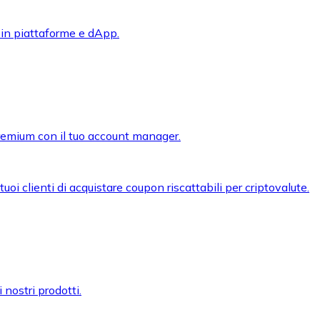
 in piattaforme e dApp.
premium con il tuo account manager.
oi clienti di acquistare coupon riscattabili per criptovalute.
 nostri prodotti.