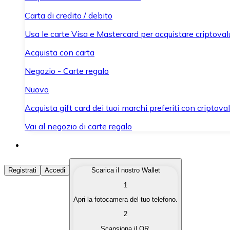
Carta di credito / debito
Usa le carte Visa e Mastercard per acquistare criptovalut
Acquista con carta
Negozio - Carte regalo
Nuovo
Acquista gift card dei tuoi marchi preferiti con criptoval
Vai al negozio di carte regalo
Acquista Criptovalute
Registrati
Accedi
Scarica il nostro Wallet
1
Acquista le criptovalute che ti interessano in modo rapi
Apri la fotocamera del tuo telefono.
Vendi Criptovalute
2
Converti le tue criptovalute in valuta fiat quando ne ha
Scansiona il QR.