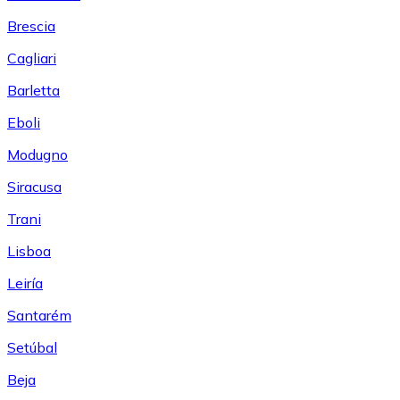
Brescia
Cagliari
Barletta
Eboli
Modugno
Siracusa
Trani
Lisboa
Leiría
Santarém
Setúbal
Beja