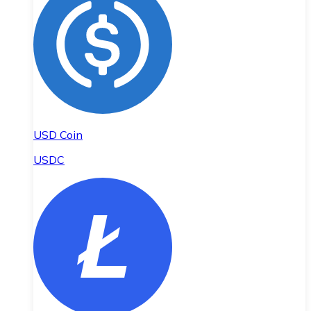
USD Coin
USDC