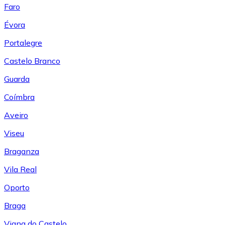
Faro
Évora
Portalegre
Castelo Branco
Guarda
Coímbra
Aveiro
Viseu
Braganza
Vila Real
Oporto
Braga
Viana do Castelo