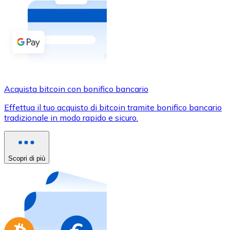
Acquista criptovalute in contanti e altri mezzi di pagam
Acquista con contanti
Bonifico SEPA
Aggiungi fondi al tuo conto Bitnovo o fai acquisti dirett
Acquista con bonifico bancario
Acquista bitcoin con bonifico bancario
Carta di credito / debito
Effettua il tuo acquisto di bitcoin tramite bonifico bancario
Usa le carte Visa e Mastercard per acquistare criptovalut
tradizionale in modo rapido e sicuro.
Acquista con carta
Negozio - Carte regalo
Scopri di più
Nuovo
Acquista gift card dei tuoi marchi preferiti con criptoval
Vai al negozio di carte regalo