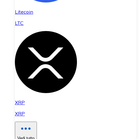
Litecoin
LTC
XRP
XRP
Vedi tutto