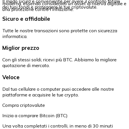
Il modo sicuro e conveniente per avere il controllo totale
moderna, essendo considerato un asset di riserva digitale e
dei tuoi fondi e proteggere le tue criptovalute.
una protezione contro l'inflazione.
Sicuro e affidabile
Tutte le nostre transazioni sono protette con sicurezza
informatica.
Miglior prezzo
Con gli stessi soldi, ricevi più BTC. Abbiamo la migliore
quotazione di mercato.
Veloce
Dal tuo cellulare o computer puoi accedere alle nostre
piattaforme e acquisire le tue crypto.
Compra criptovalute
Inizia a comprare Bitcoin (BTC)
Una volta completati i controlli, in meno di 30 minuti