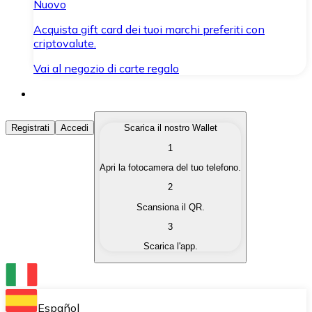
Nuovo
Acquista gift card dei tuoi marchi preferiti con
criptovalute.
Vai al negozio di carte regalo
Acquista Criptovalute
Registrati
Accedi
Scarica il nostro Wallet
1
Acquista le criptovalute che ti interessano in modo rapi
Apri la fotocamera del tuo telefono.
Vendi Criptovalute
2
Converti le tue criptovalute in valuta fiat quando ne ha
Scansiona il QR.
3
Scambia (Swap)
Scarica l'app.
Scambia una criptovaluta con un'altra istantaneamente
Wallet Bitnovo
Conserva le tue cripto in un Wallet self-custodial.
Español