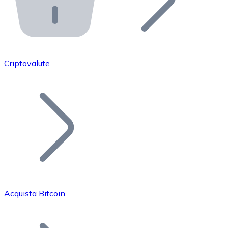
API Bitnovo
Integra la nostra API nel tuo ecosistema.
Diventa Rivenditore
Unisciti alla nostra rete di rivenditori e commercializza i
Criptovalute
Inserisci un Token
Aggiungi il token del tuo progetto al nostro servizio di
Acquista Bitcoin
Bitcoin