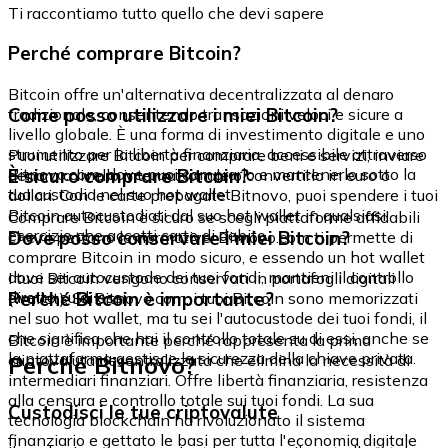
Ti raccontiamo tutto quello che devi sapere
Perché comprare Bitcoin?
Bitcoin offre un'alternativa decentralizzata al denaro
Come posso utilizzare i miei Bitcoin?
tradizionale, consentendo transazioni veloci e sicure a
livello globale. È una forma di investimento digitale e uno
strumento per la libertà finanziaria, accessibile attraverso
Puoi utilizzare Bitcoin per comprare beni e servizi, inviare
Bitnovo.com, dove puoi comprarlo e mantenerlo sotto la
È sicuro comprare Bitcoin?
denaro a livello internazionale o convertirlo in euro o
tua custodia nel suo hot wallet.
dollari. Con le carte prepagate Bitnovo, puoi spendere i tuoi
Bitcoin autocustodiati dal suo hot wallet in qualsiasi
Comprare Bitcoin è sicuro se scegli piattaforme affidabili
esercizio che accetti carte di debito.
Dove posso conservare i miei Bitcoin?
che rispettano le normative. Bitnovo.com ti permette di
comprare Bitcoin in modo sicuro, e essendo un hot wallet
dove sei autocustode dei tuoi fondi, mantieni il controllo
I tuoi Bitcoin vengono conservati in portafogli digitali
diretto su di essi.
Perché Bitcoin è importante?
(wallet). Su Bitnovo.com, i tuoi Bitcoin sono memorizzati
nel suo hot wallet, ma tu sei l'autocustode dei tuoi fondi, il
che significa che hai il controllo totale su di essi, anche se
Bitcoin è importante perché rappresenta la prima
la piattaforma gestisce la sicurezza della chiave privata.
Perché Bitnovo?
criptovaluta decentralizzata che elimina la necessità di
intermediari finanziari. Offre libertà finanziaria, resistenza
alla censura e controllo totale sui tuoi fondi. La sua
Custodisci le tue criptovalute
tecnologia blockchain ha rivoluzionato il sistema
finanziario e gettato le basi per tutta l'economia digitale