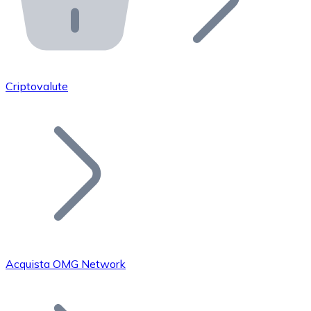
API Bitnovo
Integra la nostra API nel tuo ecosistema.
Diventa Rivenditore
Unisciti alla nostra rete di rivenditori e commercializza i
Criptovalute
Inserisci un Token
Aggiungi il token del tuo progetto al nostro servizio di
Acquista OMG Network
Bitcoin