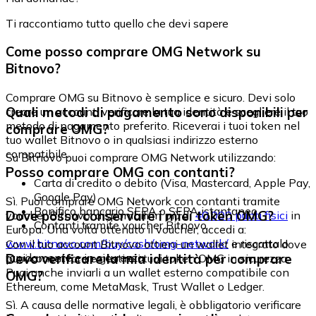
Ti raccontiamo tutto quello che devi sapere
Come posso comprare OMG Network su
Bitnovo?
Comprare OMG su Bitnovo è semplice e sicuro. Devi solo
Quali metodi di pagamento sono disponibili per
creare un account, verificare la tua identità e scegliere il tuo
metodo di pagamento preferito. Riceverai i tuoi token nel
comprare OMG?
tuo wallet Bitnovo o in qualsiasi indirizzo esterno
compatibile.
Su Bitnovo puoi comprare OMG Network utilizzando:
Posso comprare OMG con contanti?
Carta di credito o debito (Visa, Mastercard, Apple Pay,
Google Pay)
Sì. Puoi comprare OMG Network con contanti tramite
Bonifico bancario SEPA o SEPA istantaneo
Dove posso conservare i miei token OMG?
voucher Bitnovo, disponibili in più di
40.000 punti fisici
in
Contanti tramite voucher Bitnovo
Europa. Una volta ottenuto il voucher, accedi a:
www.bitnovo.com/buy/cash/omg-network/
e riscattalo
Con il tuo account Bitnovo ottieni un wallet integrato dove
rapidamente e in sicurezza.
Devo verificare la mia identità per comprare
puoi conservare e gestire i tuoi token OMG in sicurezza.
Puoi anche inviarli a un wallet esterno compatibile con
OMG?
Ethereum, come MetaMask, Trust Wallet o Ledger.
Sì. A causa delle normative legali, è obbligatorio verificare