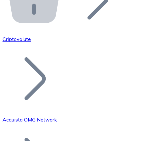
API Bitnovo
Integra la nostra API nel tuo ecosistema.
Diventa Rivenditore
Unisciti alla nostra rete di rivenditori e commercializza i
Criptovalute
Inserisci un Token
Aggiungi il token del tuo progetto al nostro servizio di
Acquista OMG Network
Bitcoin