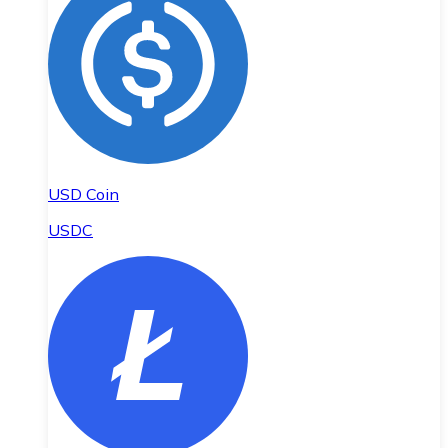
USD Coin
USDC