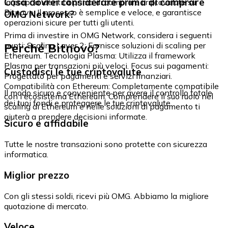
Cosa dovrei considerare prima di comprare
la propria identità prima di comprare criptovalute su
Bitnovo. Il processo è semplice e veloce, e garantisce
OMG Network?
operazioni sicure per tutti gli utenti.
Prima di investire in OMG Network, considera i seguenti
Perché Bitnovo?
punti: Scaling Layer 2: Fornisce soluzioni di scaling per
Ethereum. Tecnologia Plasma: Utilizza il framework
Plasma per transazioni più veloci. Focus sui pagamenti:
Custodisci le tue criptovalute
Progettato per pagamenti e servizi finanziari.
Compatibilità con Ethereum: Completamente compatibile
Il modo sicuro e conveniente per avere il controllo totale
con l'ecosistema Ethereum. Comprendere il suo ruolo nel
dei tuoi fondi e proteggere le tue criptovalute.
scaling di Ethereum e nelle soluzioni di pagamento ti
aiuterà a prendere decisioni informate.
Sicuro e affidabile
Tutte le nostre transazioni sono protette con sicurezza
informatica.
Miglior prezzo
Con gli stessi soldi, ricevi più OMG. Abbiamo la migliore
quotazione di mercato.
Veloce