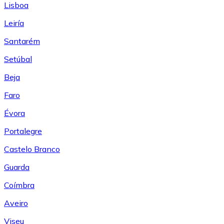
Lisboa
Leiría
Santarém
Setúbal
Beja
Faro
Évora
Portalegre
Castelo Branco
Guarda
Coímbra
Aveiro
Viseu