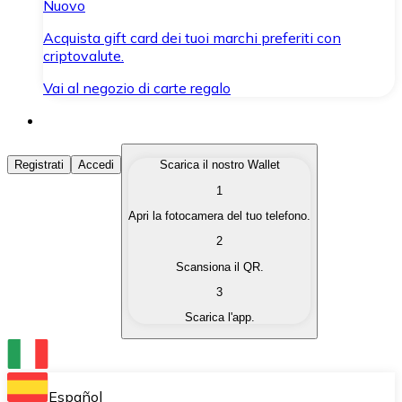
Nuovo
Acquista gift card dei tuoi marchi preferiti con
criptovalute.
Vai al negozio di carte regalo
Acquista Criptovalute
Registrati
Accedi
Scarica il nostro Wallet
1
Acquista le criptovalute che ti interessano in modo rapi
Apri la fotocamera del tuo telefono.
Vendi Criptovalute
2
Converti le tue criptovalute in valuta fiat quando ne ha
Scansiona il QR.
3
Scambia (Swap)
Scarica l'app.
Scambia una criptovaluta con un'altra istantaneamente
Wallet Bitnovo
Conserva le tue cripto in un Wallet self-custodial.
Español