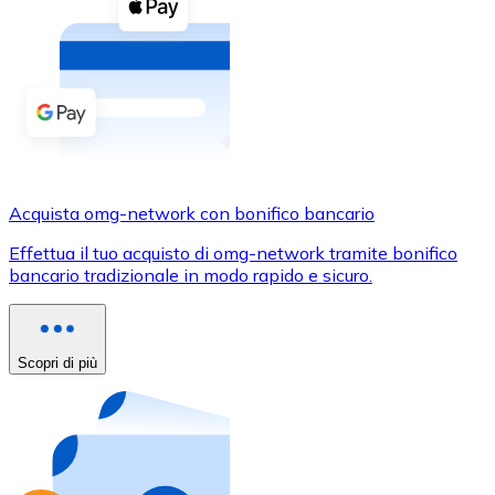
Acquista criptovalute in contanti e altri mezzi di pagam
Acquista con contanti
Bonifico SEPA
Aggiungi fondi al tuo conto Bitnovo o fai acquisti dirett
Acquista con bonifico bancario
Carta di credito / debito
Acquista omg-network con bonifico bancario
Usa le carte Visa e Mastercard per acquistare criptovalut
Effettua il tuo acquisto di omg-network tramite bonifico
bancario tradizionale in modo rapido e sicuro.
Acquista con carta
Negozio - Carte regalo
Scopri di più
Nuovo
Acquista gift card dei tuoi marchi preferiti con criptoval
Vai al negozio di carte regalo