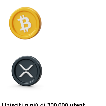
Unisciti a più di 300.000 utenti