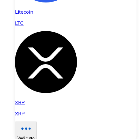
Litecoin
LTC
XRP
XRP
Vedi tutto