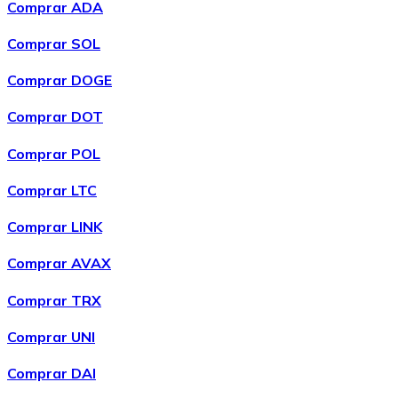
Comprar ADA
Comprar SOL
Comprar DOGE
XRP
Comprar DOT
XRP
Comprar POL
Comprar LTC
Ver todo
Comprar LINK
Efectivo
Comprar AVAX
Compra criptomonedas con efectivo en tu tienda más 
Comprar TRX
Comprar con efectivo
Comprar UNI
Transferencia SEPA
Comprar DAI
Añade fondos a tu cuenta Bitnovo o realiza compras di