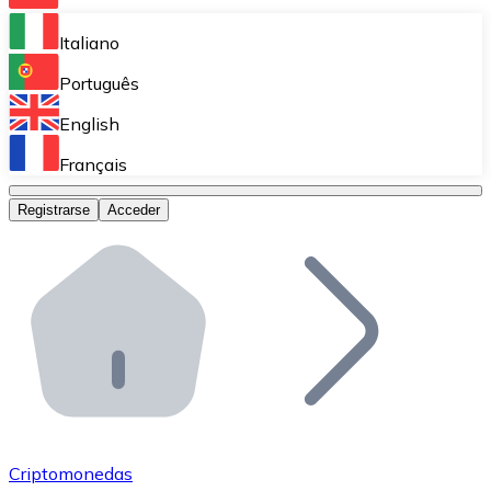
Bitnovo Ramp
Italiano
Integra nuestra solución en tu plataforma.
Português
Bitnovo Giftcards
English
Vende nuestras tarjetas regalo en tu negocio.
Français
Bitnovo OTC
Registrarse
Acceder
Realiza operaciones de gran volumen.
Bitnovo ATM
Integra un ATM Bitnovo en tu negocio y permite que t
Bitnovo API
Integra nuestra API en tu ecosistema.
Conviértete en Distribuidor
Únete a nuestra red de distribuidores.
Criptomonedas