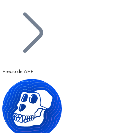
Listar Token
Añade tu proyecto a nuestro ecosistema.
Precio de APE
Bitcoin
BTC