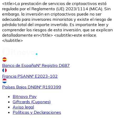
Comprar con Transferencia
<title>La prestación de servicios de criptoactivos está
regulada por el Reglamento (UE) 2023/1114 (MiCA). Sin
Tarjeta de crédito / débito
embargo, la inversión en criptoactivos puede no ser
adecuada para inversores minoristas y existe el riesgo de
Utiliza tarjetas Visa y Mastercard para comprar criptom
pérdida total del importe invertido. Es importante leer y
comprender los riesgos de esta inversión, que se explican
Comprar con tarjeta
detalladamente en</title> <subtitle>este enlace.
</subtitle>
Tienda - Tarjetas regalo
Nuevo
Compra tarjetas regalo de tus marcas favoritas con cr
Banco de España
Nº Registro D687
Ir a la tienda de tarjetas regalo
Francia PSAN
Nº E2023-102
Países Bajos DNB
Nº R193399
Bitnovo Pay
Giftcards (Cupones)
Aviso legal
Políticas y Declaraciones