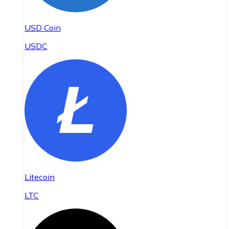
USD Coin
USDC
Litecoin
LTC