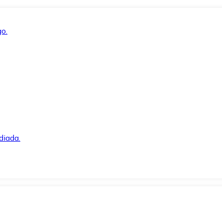
o.
diada.