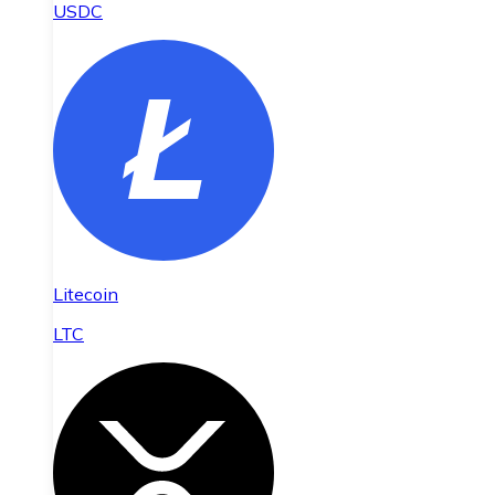
USDC
Litecoin
LTC