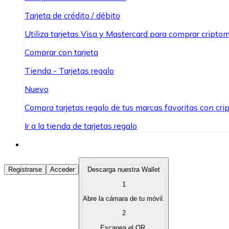
Tarjeta de crédito / débito
Utiliza tarjetas Visa y Mastercard para comprar criptom
Comprar con tarjeta
Tienda - Tarjetas regalo
Nuevo
Compra tarjetas regalo de tus marcas favoritas con cr
Ir a la tienda de tarjetas regalo
Comprar Criptomonedas
Registrarse
Acceder
Descarga nuestra Wallet
1
Compra criptomonedas con diferentes métodos de pag
Abre la cámara de tu móvil.
Vender Criptomonedas
2
Vende tus criptomonedas de forma rápida y segura.
Escanea el QR.