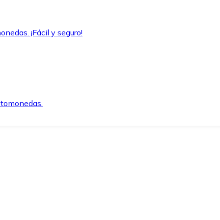
onedas. ¡Fácil y seguro!
iptomonedas.
o.