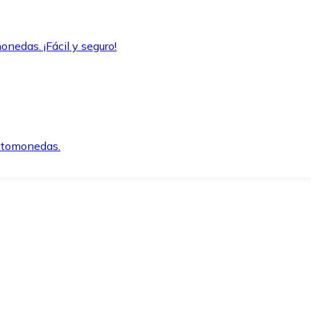
onedas. ¡Fácil y seguro!
iptomonedas.
o.