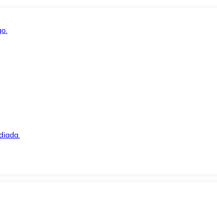
o.
diada.