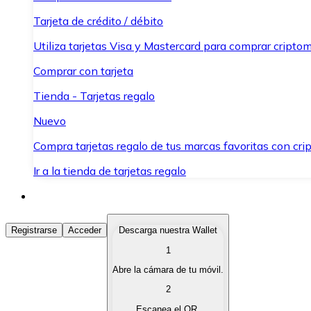
Tarjeta de crédito / débito
Utiliza tarjetas Visa y Mastercard para comprar criptom
Comprar con tarjeta
Tienda - Tarjetas regalo
Nuevo
Compra tarjetas regalo de tus marcas favoritas con cr
Ir a la tienda de tarjetas regalo
Comprar Criptomonedas
Registrarse
Acceder
Descarga nuestra Wallet
1
Compra criptomonedas con diferentes métodos de pag
Abre la cámara de tu móvil.
Vender Criptomonedas
2
Vende tus criptomonedas de forma rápida y segura.
Escanea el QR.