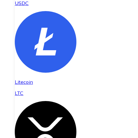
USDC
Litecoin
LTC