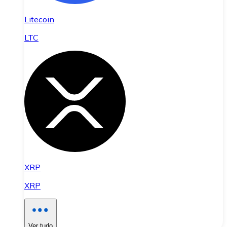
Litecoin
LTC
XRP
XRP
Ver tudo