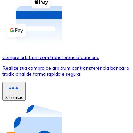
Compre criptomoedas com dinheiro e outros métodos d
Comprar com dinheiro
Transferência SEPA
Adicione fundos à sua conta Bitnovo ou faça compras d
Comprar com transferência bancária
Compre arbitrum com transferência bancária
Cartão de crédito / débito
Realize sua compra de arbitrum por transferência bancária
Use cartões Visa e Mastercard para comprar criptomoed
tradicional de forma rápida e segura.
Comprar com cartão
Loja - Cartões-presente
Sabe mais
Novo
Compre cartões-presente das suas marcas favoritas c
Ir para a loja de cartões-presente