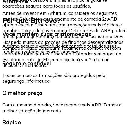
Arbitrum?
operações seguras para todos os usuários.
Antes de investir em Arbitrum, considere os seguintes
Por que Bitnovo?
pontos: Solução de escalonamento de camada 2: ARB
ajuda a escalar Ethereum com transações mais rápidas e
baratas. Token de governança: Detentores de ARB podem
Você mantém suas criptomoedas
participar na governança do protocolo. Ecossistema DeFi:
Hospeda muitas aplicações de finanças descentralizadas.
A forma segura e prática de ter controle total dos seus
Compatibilidade Ethereum: Totalmente compatível com
fundos e proteger suas criptomoedas.
contratos inteligentes Ethereum. Entender seu papel no
escalonamento do Ethereum ajudará você a tomar
Seguro e confiável
decisões informadas.
Todas as nossas transações são protegidas pela
segurança informática.
O melhor preço
Com o mesmo dinheiro, você recebe mais ARB. Temos a
melhor cotação do mercado.
Rápido