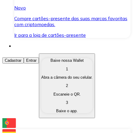
Novo
Compre cartões-presente das suas marcas favoritas
com criptomoedas.
Ir para a loja de cartões-presente
Comprar Criptomoedas
Cadastrar
Entrar
Baixe nossa Wallet
1
Compre as criptomoedas de seu interesse de forma ráp
Abra a câmera do seu celular.
Vender Criptomoedas
2
Converta suas criptomoedas em moeda fiduciária quand
Escaneie o QR.
3
Trocar (Swap)
Baixe o app.
Troque uma criptomoeda por outra instantaneamente,
Carteira Bitnovo