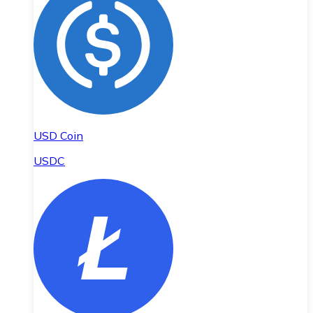
USD Coin
USDC