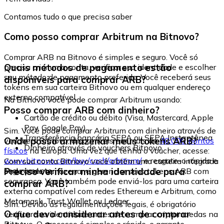
Contamos tudo o que precisa saber
Como posso comprar Arbitrum na Bitnovo?
Comprar ARB na Bitnovo é simples e seguro. Você só
Quais métodos de pagamento estão
precisa criar uma conta, verificar sua identidade e escolher
seu método de pagamento preferido. Você receberá seus
disponíveis para comprar ARB?
tokens em sua carteira Bitnovo ou em qualquer endereço
externo compatível.
Na Bitnovo você pode comprar Arbitrum usando:
Posso comprar ARB com dinheiro?
Cartão de crédito ou débito (Visa, Mastercard, Apple
Pay, Google Pay)
Sim. Você pode comprar Arbitrum com dinheiro através de
Transferência bancária SEPA ou SEPA Instantânea
Onde posso armazenar meus tokens ARB?
vouchers Bitnovo, disponíveis em mais de
40.000 pontos
Dinheiro através de vouchers Bitnovo
físicos
na Europa. Uma vez que tenha o voucher, acesse:
www.bitnovo.com/buy/cash/arbitrum/
e resgate-o rápida e
Com sua conta Bitnovo você obtém uma carteira integrada
seguramente.
Preciso verificar minha identidade para
onde pode armazenar e gerenciar seus tokens ARB com
segurança. Você também pode enviá-los para uma carteira
comprar ARB?
externa compatível com redes Ethereum e Arbitrum, como
Metamask, Trust Wallet ou Ledger.
Sim. Devido às regulamentações legais, é obrigatório
O que devo considerar antes de comprar
verificar sua identidade antes de comprar criptomoedas na
Bitnovo. O processo é simples e rápido, e garante