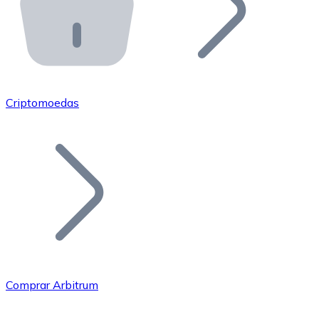
API Bitnovo
Integre nossa API no seu ecossistema.
Tornar-se Revendedor
Junte-se à nossa rede de revendedores e comercialize 
Criptomoedas
Adicionar um Token
Adicione o token do seu projeto ao nosso serviço de c
Comprar Arbitrum