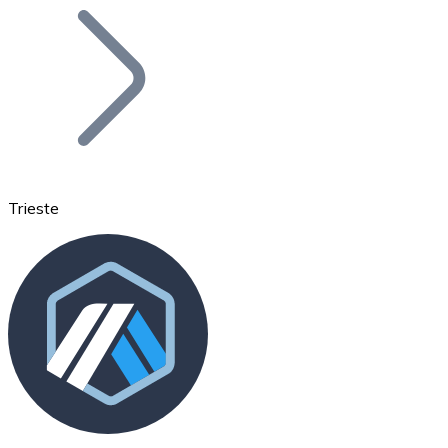
Bitcoin
BTC
Trieste
Ethereum
ETH