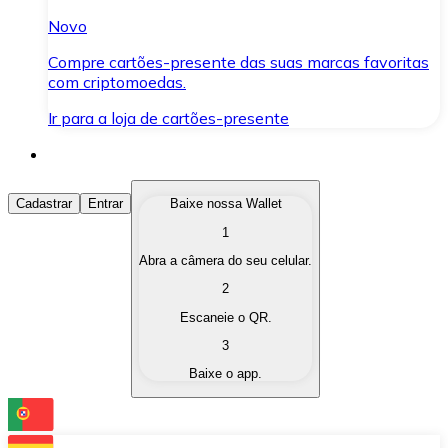
Novo
Compre cartões-presente das suas marcas favoritas
com criptomoedas.
Ir para a loja de cartões-presente
Comprar Criptomoedas
Cadastrar
Entrar
Baixe nossa Wallet
1
Compre as criptomoedas de seu interesse de forma ráp
Abra a câmera do seu celular.
Vender Criptomoedas
2
Converta suas criptomoedas em moeda fiduciária quand
Escaneie o QR.
3
Trocar (Swap)
Baixe o app.
Troque uma criptomoeda por outra instantaneamente,
Carteira Bitnovo