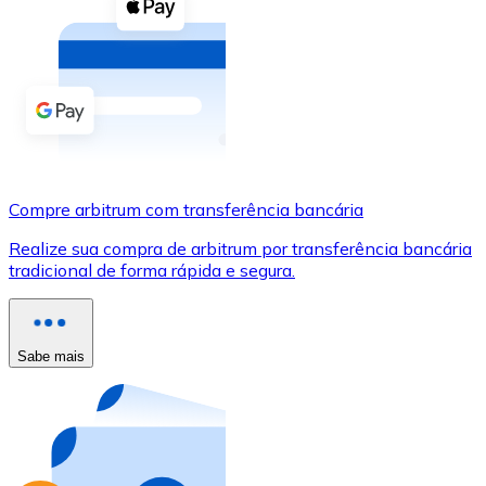
Compre criptomoedas com dinheiro e outros métodos d
Comprar com dinheiro
Transferência SEPA
Adicione fundos à sua conta Bitnovo ou faça compras d
Comprar com transferência bancária
Compre arbitrum com transferência bancária
Cartão de crédito / débito
Realize sua compra de arbitrum por transferência bancária
Use cartões Visa e Mastercard para comprar criptomoed
tradicional de forma rápida e segura.
Comprar com cartão
Loja - Cartões-presente
Sabe mais
Novo
Compre cartões-presente das suas marcas favoritas c
Ir para a loja de cartões-presente