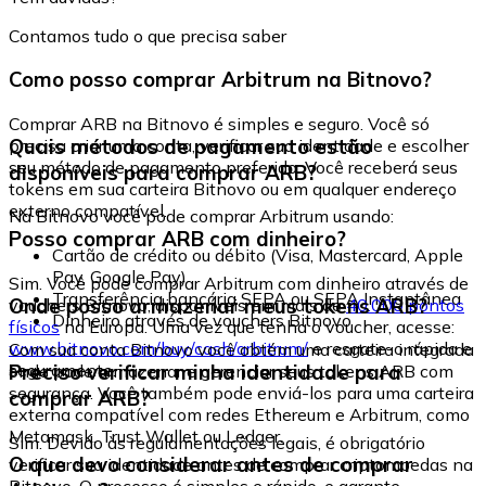
Contamos tudo o que precisa saber
Como posso comprar Arbitrum na Bitnovo?
Comprar ARB na Bitnovo é simples e seguro. Você só
Quais métodos de pagamento estão
precisa criar uma conta, verificar sua identidade e escolher
seu método de pagamento preferido. Você receberá seus
disponíveis para comprar ARB?
tokens em sua carteira Bitnovo ou em qualquer endereço
externo compatível.
Na Bitnovo você pode comprar Arbitrum usando:
Posso comprar ARB com dinheiro?
Cartão de crédito ou débito (Visa, Mastercard, Apple
Pay, Google Pay)
Sim. Você pode comprar Arbitrum com dinheiro através de
Transferência bancária SEPA ou SEPA Instantânea
Onde posso armazenar meus tokens ARB?
vouchers Bitnovo, disponíveis em mais de
40.000 pontos
Dinheiro através de vouchers Bitnovo
físicos
na Europa. Uma vez que tenha o voucher, acesse:
www.bitnovo.com/buy/cash/arbitrum/
e resgate-o rápida e
Com sua conta Bitnovo você obtém uma carteira integrada
seguramente.
Preciso verificar minha identidade para
onde pode armazenar e gerenciar seus tokens ARB com
segurança. Você também pode enviá-los para uma carteira
comprar ARB?
externa compatível com redes Ethereum e Arbitrum, como
Metamask, Trust Wallet ou Ledger.
Sim. Devido às regulamentações legais, é obrigatório
O que devo considerar antes de comprar
verificar sua identidade antes de comprar criptomoedas na
Bitnovo. O processo é simples e rápido, e garante