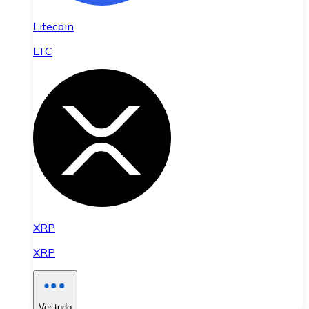
Litecoin
LTC
XRP
XRP
Ver tudo