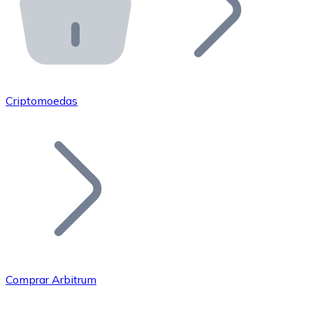
API Bitnovo
Integre nossa API no seu ecossistema.
Tornar-se Revendedor
Junte-se à nossa rede de revendedores e comercialize 
Criptomoedas
Adicionar um Token
Adicione o token do seu projeto ao nosso serviço de c
Comprar Arbitrum