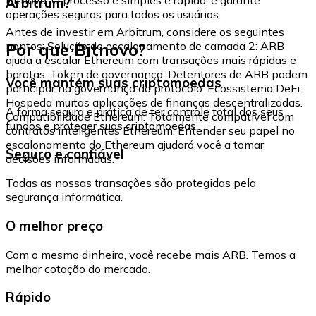
Arbitrum?
operações seguras para todos os usuários.
Antes de investir em Arbitrum, considere os seguintes
Por que Bitnovo?
pontos: Solução de escalonamento de camada 2: ARB
ajuda a escalar Ethereum com transações mais rápidas e
baratas. Token de governança: Detentores de ARB podem
Você mantém suas criptomoedas
participar na governança do protocolo. Ecossistema DeFi:
Hospeda muitas aplicações de finanças descentralizadas.
A forma segura e prática de ter controle total dos seus
Compatibilidade Ethereum: Totalmente compatível com
fundos e proteger suas criptomoedas.
contratos inteligentes Ethereum. Entender seu papel no
escalonamento do Ethereum ajudará você a tomar
Seguro e confiável
decisões informadas.
Todas as nossas transações são protegidas pela
segurança informática.
O melhor preço
Com o mesmo dinheiro, você recebe mais ARB. Temos a
melhor cotação do mercado.
Rápido