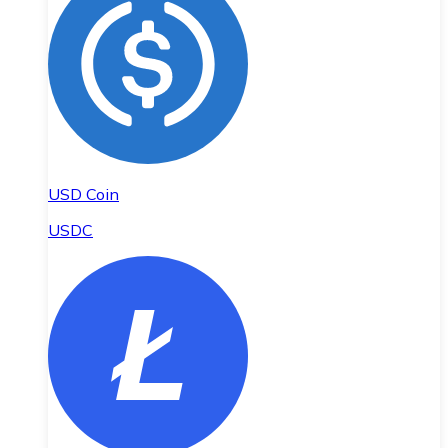
USD Coin
USDC