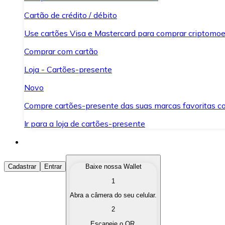
Cartão de crédito / débito
Use cartões Visa e Mastercard para comprar criptomoed
Comprar com cartão
Loja - Cartões-presente
Novo
Compre cartões-presente das suas marcas favoritas c
Ir para a loja de cartões-presente
Comprar Criptomoedas
Cadastrar
Entrar
Baixe nossa Wallet
1
Compre as criptomoedas de seu interesse de forma ráp
Abra a câmera do seu celular.
Vender Criptomoedas
2
Converta suas criptomoedas em moeda fiduciária quand
Escaneie o QR.