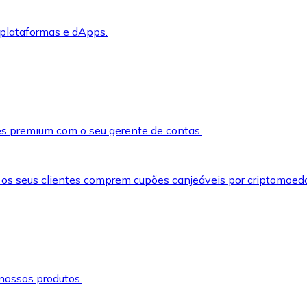
 plataformas e dApps.
s premium com o seu gerente de contas.
 os seus clientes comprem cupões canjeáveis por criptomoed
nossos produtos.