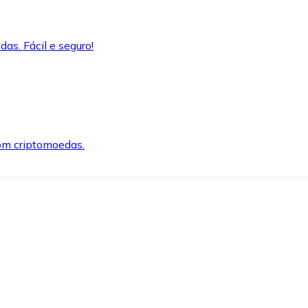
as. Fácil e seguro!
om criptomoedas.
ida e segura.
o precisar.