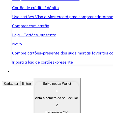
Cartão de crédito / débito
Use cartões Visa e Mastercard para comprar criptomoed
Comprar com cartão
Loja - Cartões-presente
Novo
Compre cartões-presente das suas marcas favoritas c
Ir para a loja de cartões-presente
Comprar Criptomoedas
Cadastrar
Entrar
Baixe nossa Wallet
1
Compre as criptomoedas de seu interesse de forma ráp
Abra a câmera do seu celular.
Vender Criptomoedas
2
Converta suas criptomoedas em moeda fiduciária quand
Escaneie o QR.