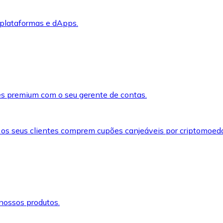
 plataformas e dApps.
s premium com o seu gerente de contas.
 os seus clientes comprem cupões canjeáveis por criptomoed
nossos produtos.