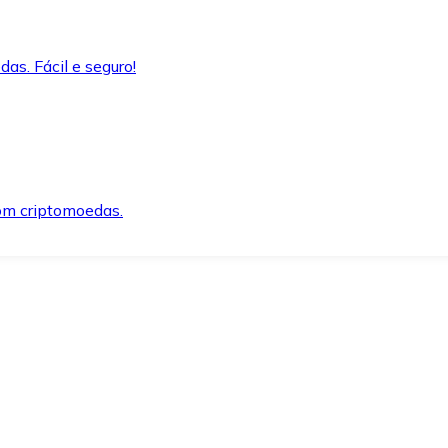
as. Fácil e seguro!
om criptomoedas.
ida e segura.
o precisar.