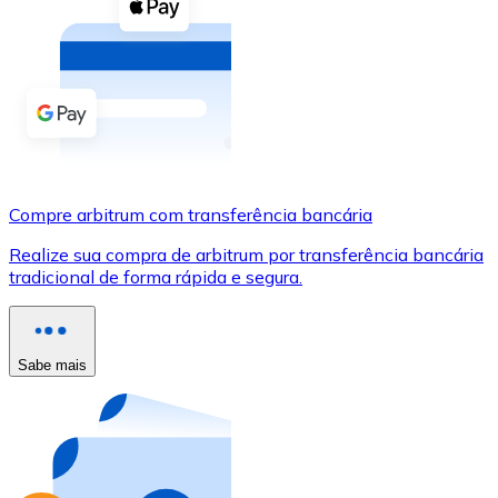
Compre criptomoedas com dinheiro e outros métodos d
Comprar com dinheiro
Transferência SEPA
Adicione fundos à sua conta Bitnovo ou faça compras d
Comprar com transferência bancária
Compre arbitrum com transferência bancária
Cartão de crédito / débito
Realize sua compra de arbitrum por transferência bancária
Use cartões Visa e Mastercard para comprar criptomoed
tradicional de forma rápida e segura.
Comprar com cartão
Loja - Cartões-presente
Sabe mais
Novo
Compre cartões-presente das suas marcas favoritas c
Ir para a loja de cartões-presente