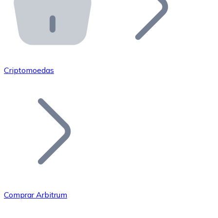
API Bitnovo
Integre nossa API no seu ecossistema.
Tornar-se Revendedor
Junte-se à nossa rede de revendedores e comercialize 
Criptomoedas
Adicionar um Token
Adicione o token do seu projeto ao nosso serviço de c
Comprar Arbitrum