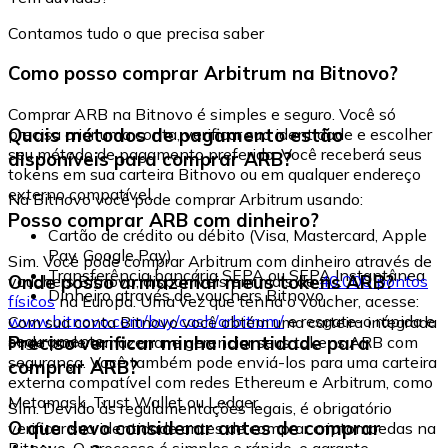
Contamos tudo o que precisa saber
Como posso comprar Arbitrum na Bitnovo?
Comprar ARB na Bitnovo é simples e seguro. Você só
Quais métodos de pagamento estão
precisa criar uma conta, verificar sua identidade e escolher
seu método de pagamento preferido. Você receberá seus
disponíveis para comprar ARB?
tokens em sua carteira Bitnovo ou em qualquer endereço
externo compatível.
Na Bitnovo você pode comprar Arbitrum usando:
Posso comprar ARB com dinheiro?
Cartão de crédito ou débito (Visa, Mastercard, Apple
Pay, Google Pay)
Sim. Você pode comprar Arbitrum com dinheiro através de
Transferência bancária SEPA ou SEPA Instantânea
Onde posso armazenar meus tokens ARB?
vouchers Bitnovo, disponíveis em mais de
40.000 pontos
Dinheiro através de vouchers Bitnovo
físicos
na Europa. Uma vez que tenha o voucher, acesse:
www.bitnovo.com/buy/cash/arbitrum/
e resgate-o rápida e
Com sua conta Bitnovo você obtém uma carteira integrada
seguramente.
Preciso verificar minha identidade para
onde pode armazenar e gerenciar seus tokens ARB com
segurança. Você também pode enviá-los para uma carteira
comprar ARB?
externa compatível com redes Ethereum e Arbitrum, como
Metamask, Trust Wallet ou Ledger.
Sim. Devido às regulamentações legais, é obrigatório
O que devo considerar antes de comprar
verificar sua identidade antes de comprar criptomoedas na
Bitnovo. O processo é simples e rápido, e garante