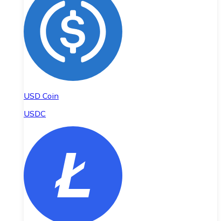
USD Coin
USDC