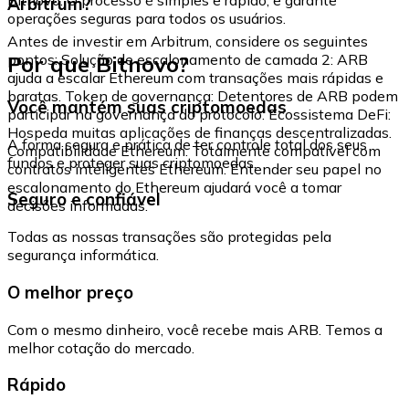
Arbitrum?
operações seguras para todos os usuários.
Antes de investir em Arbitrum, considere os seguintes
Por que Bitnovo?
pontos: Solução de escalonamento de camada 2: ARB
ajuda a escalar Ethereum com transações mais rápidas e
baratas. Token de governança: Detentores de ARB podem
Você mantém suas criptomoedas
participar na governança do protocolo. Ecossistema DeFi:
Hospeda muitas aplicações de finanças descentralizadas.
A forma segura e prática de ter controle total dos seus
Compatibilidade Ethereum: Totalmente compatível com
fundos e proteger suas criptomoedas.
contratos inteligentes Ethereum. Entender seu papel no
escalonamento do Ethereum ajudará você a tomar
Seguro e confiável
decisões informadas.
Todas as nossas transações são protegidas pela
segurança informática.
O melhor preço
Com o mesmo dinheiro, você recebe mais ARB. Temos a
melhor cotação do mercado.
Rápido