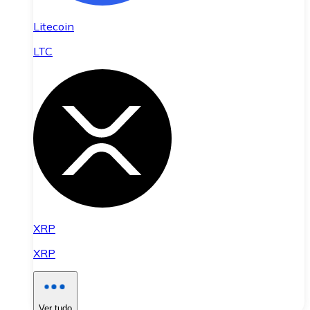
Litecoin
LTC
XRP
XRP
Ver tudo