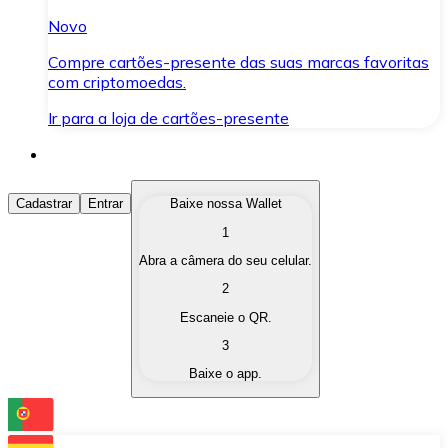
Novo
Compre cartões-presente das suas marcas favoritas
com criptomoedas.
Ir para a loja de cartões-presente
Comprar Criptomoedas
Cadastrar
Entrar
Baixe nossa Wallet
1
Compre as criptomoedas de seu interesse de forma ráp
Abra a câmera do seu celular.
Vender Criptomoedas
2
Converta suas criptomoedas em moeda fiduciária quand
Escaneie o QR.
3
Trocar (Swap)
Baixe o app.
Troque uma criptomoeda por outra instantaneamente,
Carteira Bitnovo