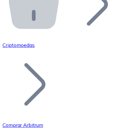
API Bitnovo
Integre nossa API no seu ecossistema.
Tornar-se Revendedor
Junte-se à nossa rede de revendedores e comercialize 
Criptomoedas
Adicionar um Token
Adicione o token do seu projeto ao nosso serviço de c
Comprar Arbitrum