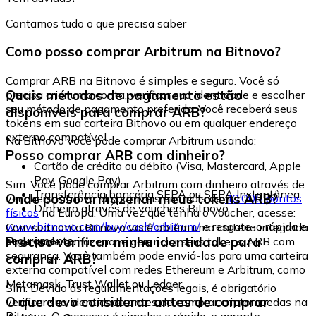
Contamos tudo o que precisa saber
Como posso comprar Arbitrum na Bitnovo?
Comprar ARB na Bitnovo é simples e seguro. Você só
Quais métodos de pagamento estão
precisa criar uma conta, verificar sua identidade e escolher
seu método de pagamento preferido. Você receberá seus
disponíveis para comprar ARB?
tokens em sua carteira Bitnovo ou em qualquer endereço
externo compatível.
Na Bitnovo você pode comprar Arbitrum usando:
Posso comprar ARB com dinheiro?
Cartão de crédito ou débito (Visa, Mastercard, Apple
Pay, Google Pay)
Sim. Você pode comprar Arbitrum com dinheiro através de
Transferência bancária SEPA ou SEPA Instantânea
Onde posso armazenar meus tokens ARB?
vouchers Bitnovo, disponíveis em mais de
40.000 pontos
Dinheiro através de vouchers Bitnovo
físicos
na Europa. Uma vez que tenha o voucher, acesse:
www.bitnovo.com/buy/cash/arbitrum/
e resgate-o rápida e
Com sua conta Bitnovo você obtém uma carteira integrada
seguramente.
Preciso verificar minha identidade para
onde pode armazenar e gerenciar seus tokens ARB com
segurança. Você também pode enviá-los para uma carteira
comprar ARB?
externa compatível com redes Ethereum e Arbitrum, como
Metamask, Trust Wallet ou Ledger.
Sim. Devido às regulamentações legais, é obrigatório
O que devo considerar antes de comprar
verificar sua identidade antes de comprar criptomoedas na
Bitnovo. O processo é simples e rápido, e garante