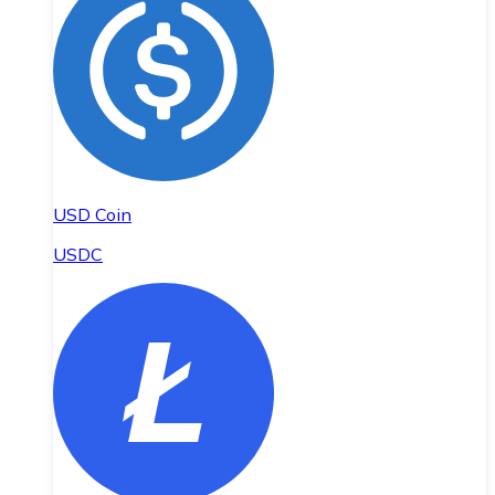
USD Coin
USDC