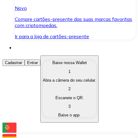
Novo
Compre cartões-presente das suas marcas favoritas
com criptomoedas.
Ir para a loja de cartões-presente
Comprar Criptomoedas
Cadastrar
Entrar
Baixe nossa Wallet
1
Compre as criptomoedas de seu interesse de forma ráp
Abra a câmera do seu celular.
Vender Criptomoedas
2
Converta suas criptomoedas em moeda fiduciária quand
Escaneie o QR.
3
Trocar (Swap)
Baixe o app.
Troque uma criptomoeda por outra instantaneamente,
Carteira Bitnovo