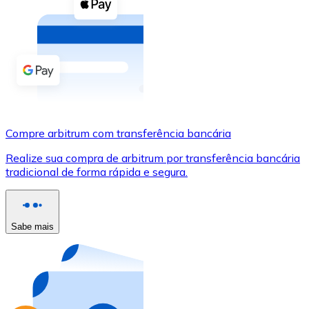
Compre criptomoedas com dinheiro e outros métodos d
Comprar com dinheiro
Transferência SEPA
Adicione fundos à sua conta Bitnovo ou faça compras d
Comprar com transferência bancária
Compre arbitrum com transferência bancária
Cartão de crédito / débito
Realize sua compra de arbitrum por transferência bancária
Use cartões Visa e Mastercard para comprar criptomoed
tradicional de forma rápida e segura.
Comprar com cartão
Loja - Cartões-presente
Sabe mais
Novo
Compre cartões-presente das suas marcas favoritas c
Ir para a loja de cartões-presente