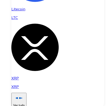
Litecoin
LTC
XRP
XRP
Ver tudo