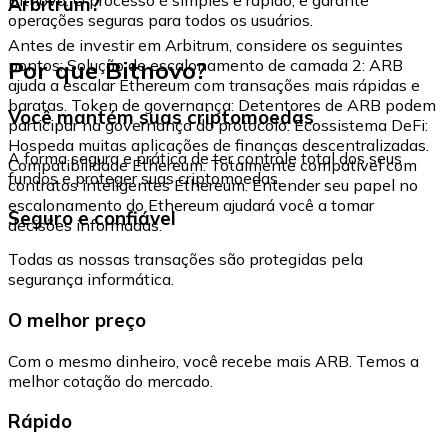
Arbitrum?
operações seguras para todos os usuários.
Antes de investir em Arbitrum, considere os seguintes
Por que Bitnovo?
pontos: Solução de escalonamento de camada 2: ARB
ajuda a escalar Ethereum com transações mais rápidas e
baratas. Token de governança: Detentores de ARB podem
Você mantém suas criptomoedas
participar na governança do protocolo. Ecossistema DeFi:
Hospeda muitas aplicações de finanças descentralizadas.
A forma segura e prática de ter controle total dos seus
Compatibilidade Ethereum: Totalmente compatível com
fundos e proteger suas criptomoedas.
contratos inteligentes Ethereum. Entender seu papel no
escalonamento do Ethereum ajudará você a tomar
Seguro e confiável
decisões informadas.
Todas as nossas transações são protegidas pela
segurança informática.
O melhor preço
Com o mesmo dinheiro, você recebe mais ARB. Temos a
melhor cotação do mercado.
Rápido