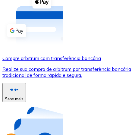
Compre criptomoedas com dinheiro e outros métodos d
Comprar com dinheiro
Transferência SEPA
Adicione fundos à sua conta Bitnovo ou faça compras d
Comprar com transferência bancária
Compre arbitrum com transferência bancária
Cartão de crédito / débito
Realize sua compra de arbitrum por transferência bancária
Use cartões Visa e Mastercard para comprar criptomoed
tradicional de forma rápida e segura.
Comprar com cartão
Loja - Cartões-presente
Sabe mais
Novo
Compre cartões-presente das suas marcas favoritas c
Ir para a loja de cartões-presente