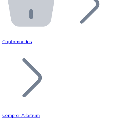
API Bitnovo
Integre nossa API no seu ecossistema.
Tornar-se Revendedor
Junte-se à nossa rede de revendedores e comercialize 
Criptomoedas
Adicionar um Token
Adicione o token do seu projeto ao nosso serviço de c
Comprar Arbitrum