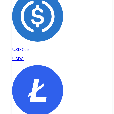
USD Coin
USDC