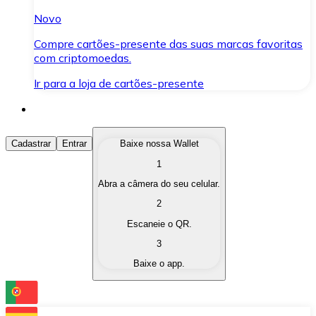
Novo
Compre cartões-presente das suas marcas favoritas
com criptomoedas.
Ir para a loja de cartões-presente
Comprar Criptomoedas
Cadastrar
Entrar
Baixe nossa Wallet
1
Compre as criptomoedas de seu interesse de forma ráp
Abra a câmera do seu celular.
Vender Criptomoedas
2
Converta suas criptomoedas em moeda fiduciária quand
Escaneie o QR.
3
Trocar (Swap)
Baixe o app.
Troque uma criptomoeda por outra instantaneamente,
Carteira Bitnovo