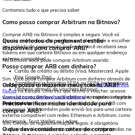
Contamos tudo o que precisa saber
Como posso comprar Arbitrum na Bitnovo?
Comprar ARB na Bitnovo é simples e seguro. Você só
Quais métodos de pagamento estão
precisa criar uma conta, verificar sua identidade e escolher
seu método de pagamento preferido. Você receberá seus
disponíveis para comprar ARB?
tokens em sua carteira Bitnovo ou em qualquer endereço
externo compatível.
Na Bitnovo você pode comprar Arbitrum usando:
Posso comprar ARB com dinheiro?
Cartão de crédito ou débito (Visa, Mastercard, Apple
Pay, Google Pay)
Sim. Você pode comprar Arbitrum com dinheiro através de
Transferência bancária SEPA ou SEPA Instantânea
Onde posso armazenar meus tokens ARB?
vouchers Bitnovo, disponíveis em mais de
40.000 pontos
Dinheiro através de vouchers Bitnovo
físicos
na Europa. Uma vez que tenha o voucher, acesse:
www.bitnovo.com/buy/cash/arbitrum/
e resgate-o rápida e
Com sua conta Bitnovo você obtém uma carteira integrada
seguramente.
Preciso verificar minha identidade para
onde pode armazenar e gerenciar seus tokens ARB com
segurança. Você também pode enviá-los para uma carteira
comprar ARB?
externa compatível com redes Ethereum e Arbitrum, como
Metamask, Trust Wallet ou Ledger.
Sim. Devido às regulamentações legais, é obrigatório
O que devo considerar antes de comprar
verificar sua identidade antes de comprar criptomoedas na
Bitnovo. O processo é simples e rápido, e garante