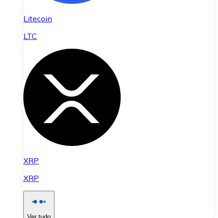
Litecoin
LTC
XRP
XRP
Ver tudo