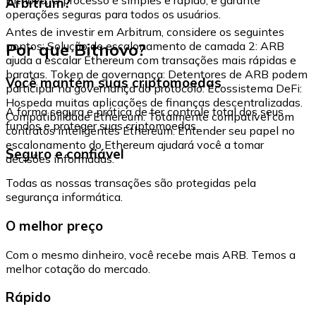
Arbitrum?
operações seguras para todos os usuários.
Antes de investir em Arbitrum, considere os seguintes
Por que Bitnovo?
pontos: Solução de escalonamento de camada 2: ARB
ajuda a escalar Ethereum com transações mais rápidas e
baratas. Token de governança: Detentores de ARB podem
Você mantém suas criptomoedas
participar na governança do protocolo. Ecossistema DeFi:
Hospeda muitas aplicações de finanças descentralizadas.
A forma segura e prática de ter controle total dos seus
Compatibilidade Ethereum: Totalmente compatível com
fundos e proteger suas criptomoedas.
contratos inteligentes Ethereum. Entender seu papel no
escalonamento do Ethereum ajudará você a tomar
Seguro e confiável
decisões informadas.
Todas as nossas transações são protegidas pela
segurança informática.
O melhor preço
Com o mesmo dinheiro, você recebe mais ARB. Temos a
melhor cotação do mercado.
Rápido