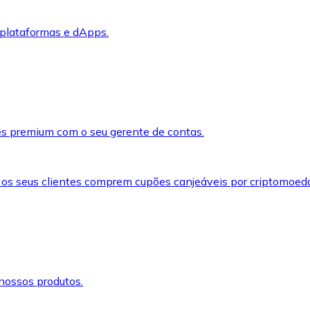
 plataformas e dApps.
s premium com o seu gerente de contas.
 os seus clientes comprem cupões canjeáveis por criptomoed
nossos produtos.