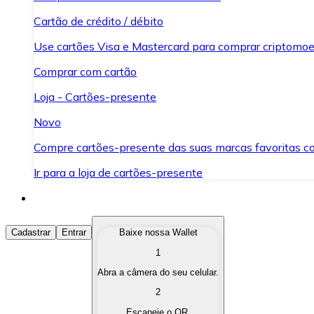
Cartão de crédito / débito
Use cartões Visa e Mastercard para comprar criptomoed
Comprar com cartão
Loja - Cartões-presente
Novo
Compre cartões-presente das suas marcas favoritas c
Ir para a loja de cartões-presente
Comprar Criptomoedas
Cadastrar
Entrar
Baixe nossa Wallet
1
Compre as criptomoedas de seu interesse de forma ráp
Abra a câmera do seu celular.
Vender Criptomoedas
2
Converta suas criptomoedas em moeda fiduciária quand
Escaneie o QR.