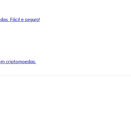
as. Fácil e seguro!
om criptomoedas.
ida e segura.
o precisar.