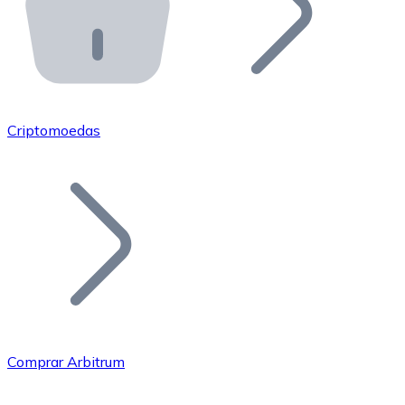
API Bitnovo
Integre nossa API no seu ecossistema.
Tornar-se Revendedor
Junte-se à nossa rede de revendedores e comercialize 
Criptomoedas
Adicionar um Token
Adicione o token do seu projeto ao nosso serviço de c
Comprar Arbitrum