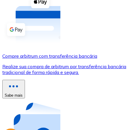
Compre criptomoedas com dinheiro e outros métodos d
Comprar com dinheiro
Transferência SEPA
Adicione fundos à sua conta Bitnovo ou faça compras d
Comprar com transferência bancária
Compre arbitrum com transferência bancária
Cartão de crédito / débito
Realize sua compra de arbitrum por transferência bancária
Use cartões Visa e Mastercard para comprar criptomoed
tradicional de forma rápida e segura.
Comprar com cartão
Loja - Cartões-presente
Sabe mais
Novo
Compre cartões-presente das suas marcas favoritas c
Ir para a loja de cartões-presente