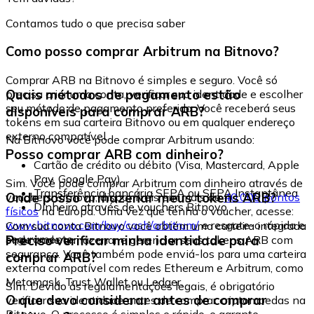
Contamos tudo o que precisa saber
Como posso comprar Arbitrum na Bitnovo?
Comprar ARB na Bitnovo é simples e seguro. Você só
Quais métodos de pagamento estão
precisa criar uma conta, verificar sua identidade e escolher
seu método de pagamento preferido. Você receberá seus
disponíveis para comprar ARB?
tokens em sua carteira Bitnovo ou em qualquer endereço
externo compatível.
Na Bitnovo você pode comprar Arbitrum usando:
Posso comprar ARB com dinheiro?
Cartão de crédito ou débito (Visa, Mastercard, Apple
Pay, Google Pay)
Sim. Você pode comprar Arbitrum com dinheiro através de
Transferência bancária SEPA ou SEPA Instantânea
Onde posso armazenar meus tokens ARB?
vouchers Bitnovo, disponíveis em mais de
40.000 pontos
Dinheiro através de vouchers Bitnovo
físicos
na Europa. Uma vez que tenha o voucher, acesse:
www.bitnovo.com/buy/cash/arbitrum/
e resgate-o rápida e
Com sua conta Bitnovo você obtém uma carteira integrada
seguramente.
Preciso verificar minha identidade para
onde pode armazenar e gerenciar seus tokens ARB com
segurança. Você também pode enviá-los para uma carteira
comprar ARB?
externa compatível com redes Ethereum e Arbitrum, como
Metamask, Trust Wallet ou Ledger.
Sim. Devido às regulamentações legais, é obrigatório
O que devo considerar antes de comprar
verificar sua identidade antes de comprar criptomoedas na
Bitnovo. O processo é simples e rápido, e garante