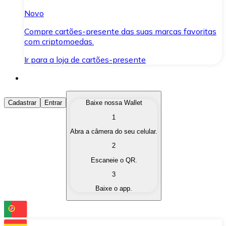
Novo
Compre cartões-presente das suas marcas favoritas
com criptomoedas.
Ir para a loja de cartões-presente
Comprar Criptomoedas
Cadastrar
Entrar
Baixe nossa Wallet
1
Compre as criptomoedas de seu interesse de forma ráp
Abra a câmera do seu celular.
Vender Criptomoedas
2
Converta suas criptomoedas em moeda fiduciária quand
Escaneie o QR.
3
Trocar (Swap)
Baixe o app.
Troque uma criptomoeda por outra instantaneamente,
Carteira Bitnovo