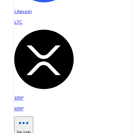
Litecoin
LTC
XRP
XRP
Ver tudo