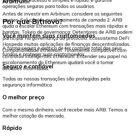
Arbitrum?
operações seguras para todos os usuários.
Antes de investir em Arbitrum, considere os seguintes
Por que Bitnovo?
pontos: Solução de escalonamento de camada 2: ARB
ajuda a escalar Ethereum com transações mais rápidas e
baratas. Token de governança: Detentores de ARB podem
Você mantém suas criptomoedas
participar na governança do protocolo. Ecossistema DeFi:
Hospeda muitas aplicações de finanças descentralizadas.
A forma segura e prática de ter controle total dos seus
Compatibilidade Ethereum: Totalmente compatível com
fundos e proteger suas criptomoedas.
contratos inteligentes Ethereum. Entender seu papel no
escalonamento do Ethereum ajudará você a tomar
Seguro e confiável
decisões informadas.
Todas as nossas transações são protegidas pela
segurança informática.
O melhor preço
Com o mesmo dinheiro, você recebe mais ARB. Temos a
melhor cotação do mercado.
Rápido