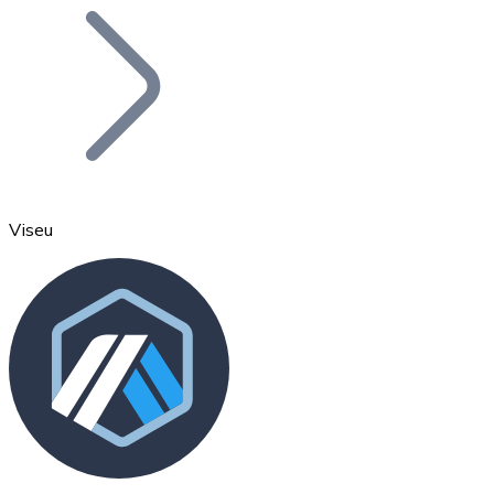
Bitcoin
BTC
Viseu
Ethereum
ETH