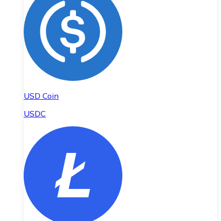
USD Coin
USDC