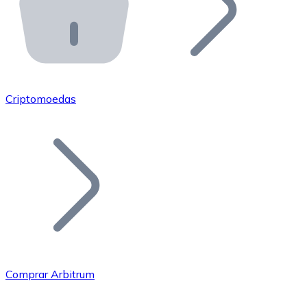
API Bitnovo
Integre nossa API no seu ecossistema.
Tornar-se Revendedor
Junte-se à nossa rede de revendedores e comercialize 
Criptomoedas
Adicionar um Token
Adicione o token do seu projeto ao nosso serviço de c
Comprar Arbitrum