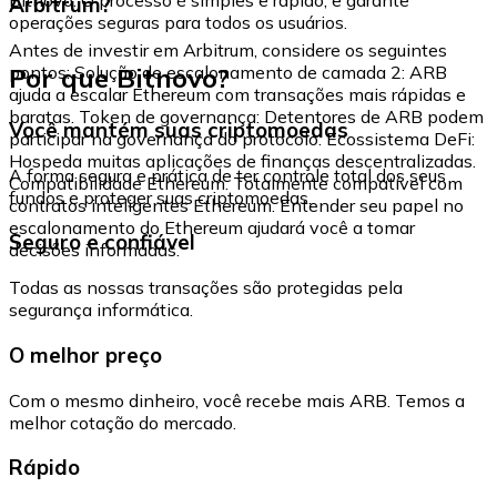
Arbitrum?
operações seguras para todos os usuários.
Antes de investir em Arbitrum, considere os seguintes
Por que Bitnovo?
pontos: Solução de escalonamento de camada 2: ARB
ajuda a escalar Ethereum com transações mais rápidas e
baratas. Token de governança: Detentores de ARB podem
Você mantém suas criptomoedas
participar na governança do protocolo. Ecossistema DeFi:
Hospeda muitas aplicações de finanças descentralizadas.
A forma segura e prática de ter controle total dos seus
Compatibilidade Ethereum: Totalmente compatível com
fundos e proteger suas criptomoedas.
contratos inteligentes Ethereum. Entender seu papel no
escalonamento do Ethereum ajudará você a tomar
Seguro e confiável
decisões informadas.
Todas as nossas transações são protegidas pela
segurança informática.
O melhor preço
Com o mesmo dinheiro, você recebe mais ARB. Temos a
melhor cotação do mercado.
Rápido