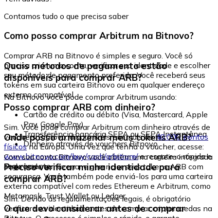
Contamos tudo o que precisa saber
Como posso comprar Arbitrum na Bitnovo?
Comprar ARB na Bitnovo é simples e seguro. Você só
Quais métodos de pagamento estão
precisa criar uma conta, verificar sua identidade e escolher
seu método de pagamento preferido. Você receberá seus
disponíveis para comprar ARB?
tokens em sua carteira Bitnovo ou em qualquer endereço
externo compatível.
Na Bitnovo você pode comprar Arbitrum usando:
Posso comprar ARB com dinheiro?
Cartão de crédito ou débito (Visa, Mastercard, Apple
Pay, Google Pay)
Sim. Você pode comprar Arbitrum com dinheiro através de
Transferência bancária SEPA ou SEPA Instantânea
Onde posso armazenar meus tokens ARB?
vouchers Bitnovo, disponíveis em mais de
40.000 pontos
Dinheiro através de vouchers Bitnovo
físicos
na Europa. Uma vez que tenha o voucher, acesse:
www.bitnovo.com/buy/cash/arbitrum/
e resgate-o rápida e
Com sua conta Bitnovo você obtém uma carteira integrada
seguramente.
Preciso verificar minha identidade para
onde pode armazenar e gerenciar seus tokens ARB com
segurança. Você também pode enviá-los para uma carteira
comprar ARB?
externa compatível com redes Ethereum e Arbitrum, como
Metamask, Trust Wallet ou Ledger.
Sim. Devido às regulamentações legais, é obrigatório
O que devo considerar antes de comprar
verificar sua identidade antes de comprar criptomoedas na
Bitnovo. O processo é simples e rápido, e garante