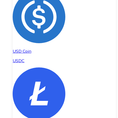
USD Coin
USDC