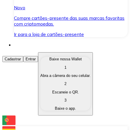
Novo
Compre cartões-presente das suas marcas favoritas
com criptomoedas.
Ir para a loja de cartões-presente
Comprar Criptomoedas
Cadastrar
Entrar
Baixe nossa Wallet
1
Compre as criptomoedas de seu interesse de forma ráp
Abra a câmera do seu celular.
Vender Criptomoedas
2
Converta suas criptomoedas em moeda fiduciária quand
Escaneie o QR.
3
Trocar (Swap)
Baixe o app.
Troque uma criptomoeda por outra instantaneamente,
Carteira Bitnovo