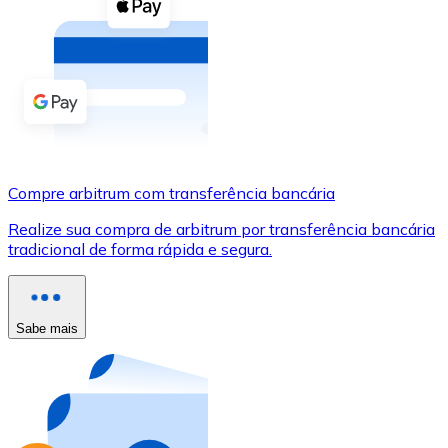
Compre criptomoedas com dinheiro e outros métodos d
Comprar com dinheiro
Transferência SEPA
Adicione fundos à sua conta Bitnovo ou faça compras d
Comprar com transferência bancária
Compre arbitrum com transferência bancária
Cartão de crédito / débito
Realize sua compra de arbitrum por transferência bancária
Use cartões Visa e Mastercard para comprar criptomoed
tradicional de forma rápida e segura.
Comprar com cartão
Loja - Cartões-presente
Sabe mais
Novo
Compre cartões-presente das suas marcas favoritas c
Ir para a loja de cartões-presente