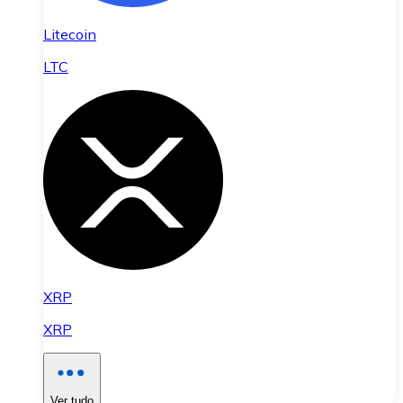
Litecoin
LTC
XRP
XRP
Ver tudo