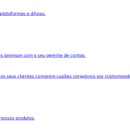
 plataformas e dApps.
s premium com o seu gerente de contas.
 os seus clientes comprem cupões canjeáveis por criptomoed
nossos produtos.