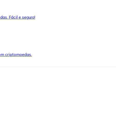
as. Fácil e seguro!
om criptomoedas.
ida e segura.
o precisar.