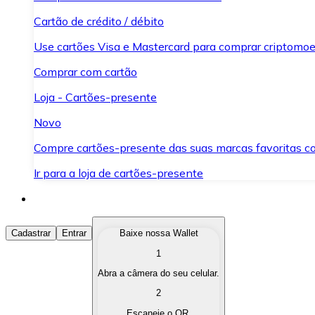
Cartão de crédito / débito
Use cartões Visa e Mastercard para comprar criptomoed
Comprar com cartão
Loja - Cartões-presente
Novo
Compre cartões-presente das suas marcas favoritas c
Ir para a loja de cartões-presente
Comprar Criptomoedas
Cadastrar
Entrar
Baixe nossa Wallet
1
Compre as criptomoedas de seu interesse de forma ráp
Abra a câmera do seu celular.
Vender Criptomoedas
2
Converta suas criptomoedas em moeda fiduciária quand
Escaneie o QR.