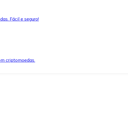
as. Fácil e seguro!
om criptomoedas.
ida e segura.
o precisar.