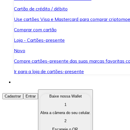
Cartão de crédito / débito
Use cartões Visa e Mastercard para comprar criptomoed
Comprar com cartão
Loja - Cartões-presente
Novo
Compre cartões-presente das suas marcas favoritas c
Ir para a loja de cartões-presente
Comprar Criptomoedas
Cadastrar
Entrar
Baixe nossa Wallet
1
Compre as criptomoedas de seu interesse de forma ráp
Abra a câmera do seu celular.
Vender Criptomoedas
2
Converta suas criptomoedas em moeda fiduciária quand
Escaneie o QR.