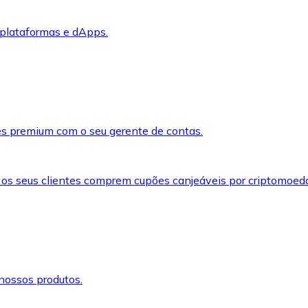
 plataformas e dApps.
s premium com o seu gerente de contas.
 os seus clientes comprem cupões canjeáveis por criptomoed
nossos produtos.