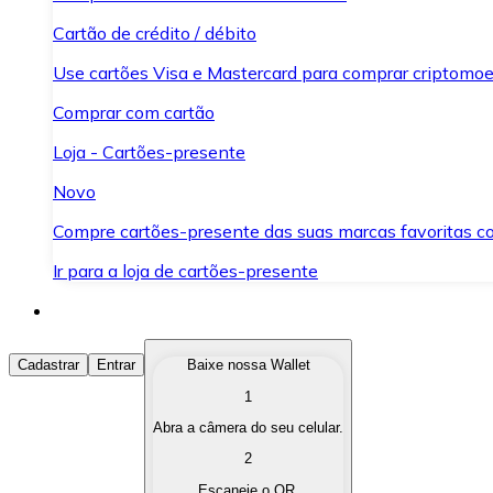
Cartão de crédito / débito
Use cartões Visa e Mastercard para comprar criptomoed
Comprar com cartão
Loja - Cartões-presente
Novo
Compre cartões-presente das suas marcas favoritas c
Ir para a loja de cartões-presente
Comprar Criptomoedas
Cadastrar
Entrar
Baixe nossa Wallet
1
Compre as criptomoedas de seu interesse de forma ráp
Abra a câmera do seu celular.
Vender Criptomoedas
2
Converta suas criptomoedas em moeda fiduciária quand
Escaneie o QR.