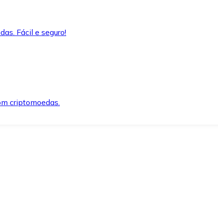
as. Fácil e seguro!
om criptomoedas.
ida e segura.
o precisar.