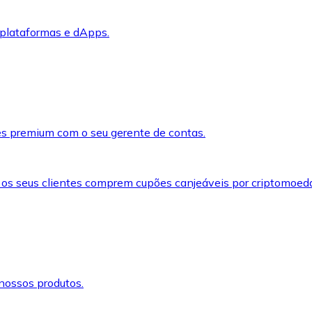
 plataformas e dApps.
s premium com o seu gerente de contas.
 os seus clientes comprem cupões canjeáveis por criptomoed
nossos produtos.