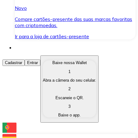
Novo
Compre cartões-presente das suas marcas favoritas
com criptomoedas.
Ir para a loja de cartões-presente
Comprar Criptomoedas
Cadastrar
Entrar
Baixe nossa Wallet
1
Compre as criptomoedas de seu interesse de forma ráp
Abra a câmera do seu celular.
Vender Criptomoedas
2
Converta suas criptomoedas em moeda fiduciária quand
Escaneie o QR.
3
Trocar (Swap)
Baixe o app.
Troque uma criptomoeda por outra instantaneamente,
Carteira Bitnovo