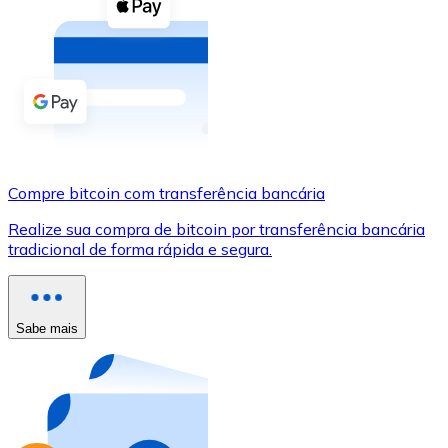
Compre criptomoedas com dinheiro e outros métodos d
Comprar com dinheiro
Transferência SEPA
Adicione fundos à sua conta Bitnovo ou faça compras d
Comprar com transferência bancária
Compre bitcoin com transferência bancária
Cartão de crédito / débito
Realize sua compra de bitcoin por transferência bancária
Use cartões Visa e Mastercard para comprar criptomoed
tradicional de forma rápida e segura.
Comprar com cartão
Loja - Cartões-presente
Sabe mais
Novo
Compre cartões-presente das suas marcas favoritas c
Ir para a loja de cartões-presente