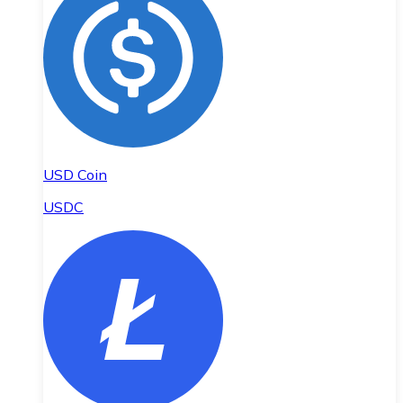
USD Coin
USDC