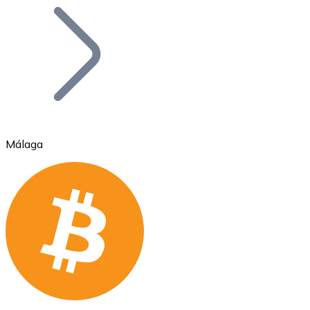
Bitcoin
BTC
Málaga
Ethereum
ETH