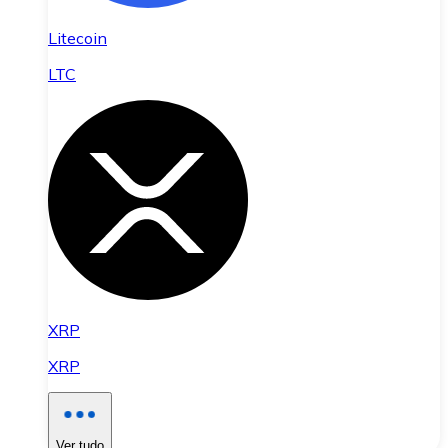
Litecoin
LTC
XRP
XRP
Ver tudo