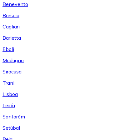
Benevento
Brescia
Cagliari
Barletta
Eboli
Modugno
Siracusa
Trani
Lisboa
Leiría
Santarém
Setúbal
Beja