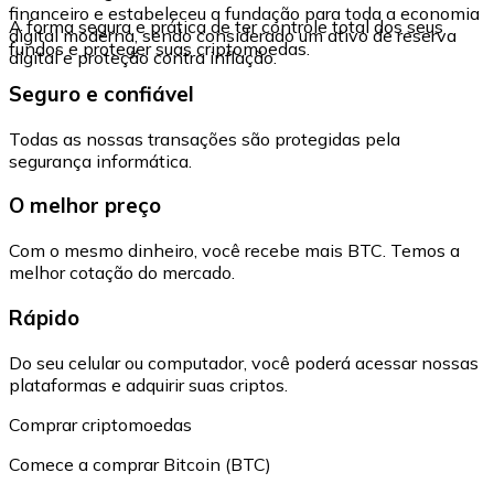
financeiro e estabeleceu a fundação para toda a economia
A forma segura e prática de ter controle total dos seus
digital moderna, sendo considerado um ativo de reserva
fundos e proteger suas criptomoedas.
digital e proteção contra inflação.
Seguro e confiável
Todas as nossas transações são protegidas pela
segurança informática.
O melhor preço
Com o mesmo dinheiro, você recebe mais BTC. Temos a
melhor cotação do mercado.
Rápido
Do seu celular ou computador, você poderá acessar nossas
plataformas e adquirir suas criptos.
Comprar criptomoedas
Comece a comprar Bitcoin (BTC)