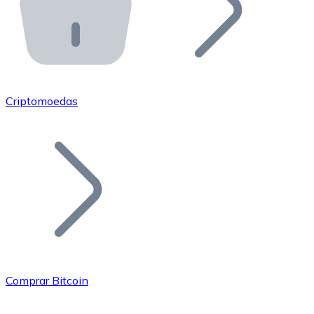
API Bitnovo
Integre nossa API no seu ecossistema.
Tornar-se Revendedor
Junte-se à nossa rede de revendedores e comercialize 
Criptomoedas
Adicionar um Token
Adicione o token do seu projeto ao nosso serviço de c
Comprar Bitcoin