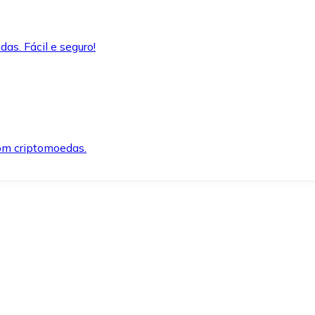
as. Fácil e seguro!
om criptomoedas.
ida e segura.
o precisar.