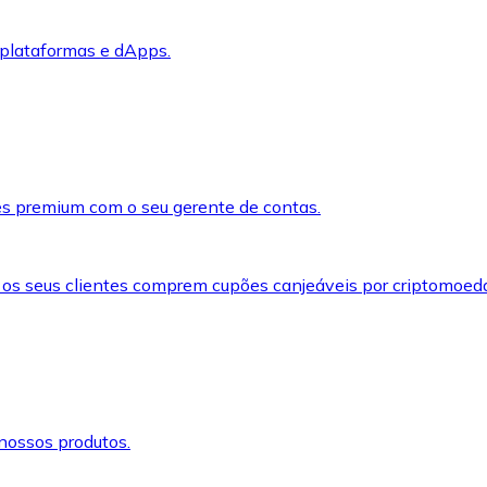
 plataformas e dApps.
s premium com o seu gerente de contas.
 os seus clientes comprem cupões canjeáveis por criptomoed
nossos produtos.