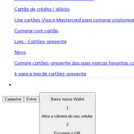
Cartão de crédito / débito
Use cartões Visa e Mastercard para comprar criptomoed
Comprar com cartão
Loja - Cartões-presente
Novo
Compre cartões-presente das suas marcas favoritas c
Ir para a loja de cartões-presente
Comprar Criptomoedas
Cadastrar
Entrar
Baixe nossa Wallet
1
Compre as criptomoedas de seu interesse de forma ráp
Abra a câmera do seu celular.
Vender Criptomoedas
2
Converta suas criptomoedas em moeda fiduciária quand
Escaneie o QR.