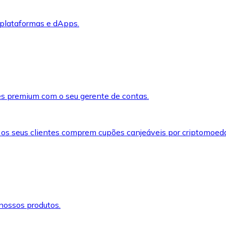
 plataformas e dApps.
s premium com o seu gerente de contas.
 os seus clientes comprem cupões canjeáveis por criptomoed
nossos produtos.