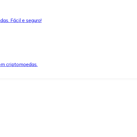
as. Fácil e seguro!
om criptomoedas.
ida e segura.
o precisar.