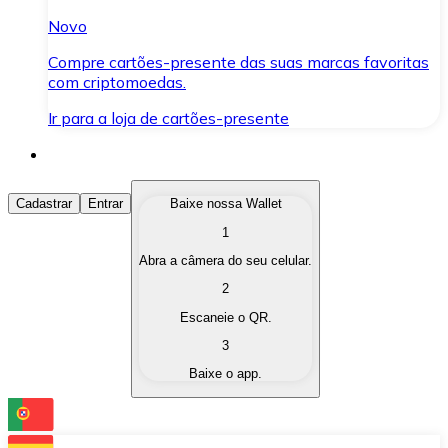
Novo
Compre cartões-presente das suas marcas favoritas
com criptomoedas.
Ir para a loja de cartões-presente
Comprar Criptomoedas
Cadastrar
Entrar
Baixe nossa Wallet
1
Compre as criptomoedas de seu interesse de forma ráp
Abra a câmera do seu celular.
Vender Criptomoedas
2
Converta suas criptomoedas em moeda fiduciária quand
Escaneie o QR.
3
Trocar (Swap)
Baixe o app.
Troque uma criptomoeda por outra instantaneamente,
Carteira Bitnovo