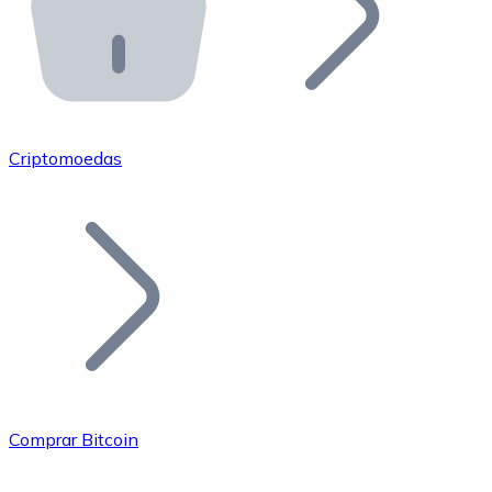
API Bitnovo
Integre nossa API no seu ecossistema.
Tornar-se Revendedor
Junte-se à nossa rede de revendedores e comercialize 
Criptomoedas
Adicionar um Token
Adicione o token do seu projeto ao nosso serviço de c
Comprar Bitcoin