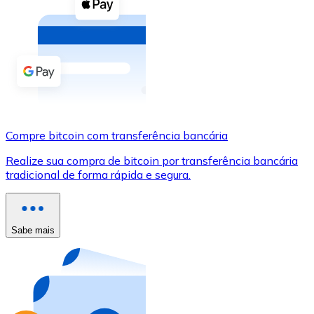
Compre criptomoedas com dinheiro e outros métodos d
Comprar com dinheiro
Transferência SEPA
Adicione fundos à sua conta Bitnovo ou faça compras d
Comprar com transferência bancária
Compre bitcoin com transferência bancária
Cartão de crédito / débito
Realize sua compra de bitcoin por transferência bancária
Use cartões Visa e Mastercard para comprar criptomoed
tradicional de forma rápida e segura.
Comprar com cartão
Loja - Cartões-presente
Sabe mais
Novo
Compre cartões-presente das suas marcas favoritas c
Ir para a loja de cartões-presente