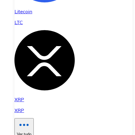
Litecoin
LTC
XRP
XRP
Ver tudo