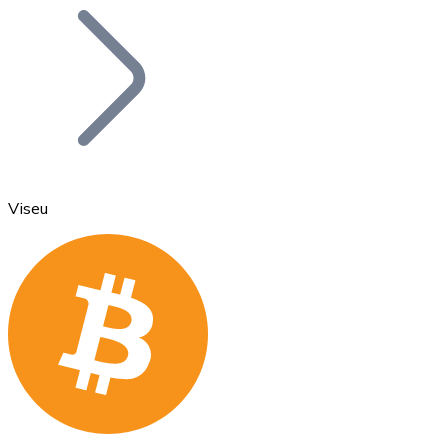
Bitcoin
BTC
Viseu
Ethereum
ETH