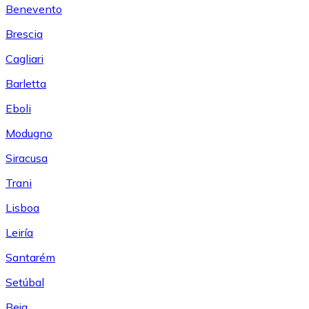
Benevento
Brescia
Cagliari
Barletta
Eboli
Modugno
Siracusa
Trani
Lisboa
Leiría
Santarém
Setúbal
Beja