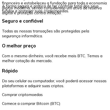
financeiro e estabeleceu a fundação para toda a economia
A forma segura e prática de ter controle total dos seus
digital moderna, sendo considerado um ativo de reserva
fundos e proteger suas criptomoedas.
digital e proteção contra inflação.
Seguro e confiável
Todas as nossas transações são protegidas pela
segurança informática.
O melhor preço
Com o mesmo dinheiro, você recebe mais BTC. Temos a
melhor cotação do mercado.
Rápido
Do seu celular ou computador, você poderá acessar nossas
plataformas e adquirir suas criptos.
Comprar criptomoedas
Comece a comprar Bitcoin (BTC)