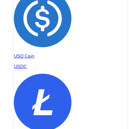
USD Coin
USDC