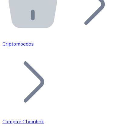
API Bitnovo
Integre nossa API no seu ecossistema.
Tornar-se Revendedor
Junte-se à nossa rede de revendedores e comercialize 
Criptomoedas
Adicionar um Token
Adicione o token do seu projeto ao nosso serviço de c
Comprar Chainlink