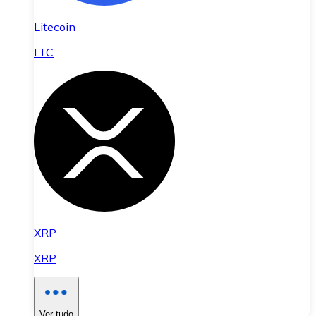
Litecoin
LTC
XRP
XRP
Ver tudo