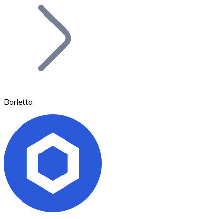
Bitcoin
BTC
Barletta
Ethereum
ETH