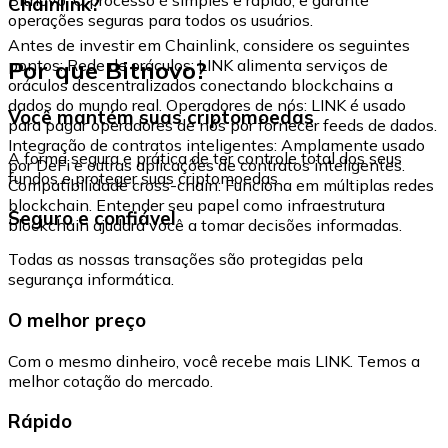
Chainlink?
operações seguras para todos os usuários.
Antes de investir em Chainlink, considere os seguintes
Por que Bitnovo?
pontos: Rede de oráculos: LINK alimenta serviços de
oráculos descentralizados conectando blockchains a
dados do mundo real. Operadores de nós: LINK é usado
Você mantém suas criptomoedas
para pagar operadores de nós por fornecer feeds de dados.
Integração de contratos inteligentes: Amplamente usado
A forma segura e prática de ter controle total dos seus
por DeFi e outras aplicações de contratos inteligentes.
fundos e proteger suas criptomoedas.
Compatibilidade cross-chain: Funciona em múltiplas redes
blockchain. Entender seu papel como infraestrutura
Seguro e confiável
blockchain ajudará você a tomar decisões informadas.
Todas as nossas transações são protegidas pela
segurança informática.
O melhor preço
Com o mesmo dinheiro, você recebe mais LINK. Temos a
melhor cotação do mercado.
Rápido