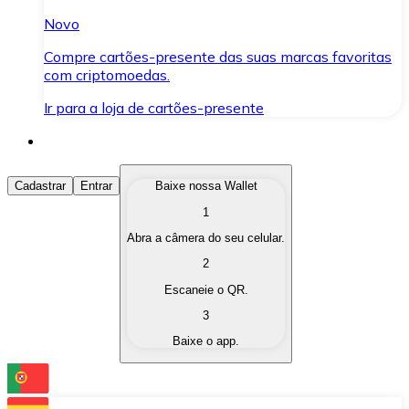
Novo
Compre cartões-presente das suas marcas favoritas
com criptomoedas.
Ir para a loja de cartões-presente
Comprar Criptomoedas
Cadastrar
Entrar
Baixe nossa Wallet
1
Compre as criptomoedas de seu interesse de forma ráp
Abra a câmera do seu celular.
Vender Criptomoedas
2
Converta suas criptomoedas em moeda fiduciária quand
Escaneie o QR.
3
Trocar (Swap)
Baixe o app.
Troque uma criptomoeda por outra instantaneamente,
Carteira Bitnovo