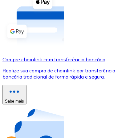
Compre criptomoedas com dinheiro e outros métodos d
Comprar com dinheiro
Transferência SEPA
Adicione fundos à sua conta Bitnovo ou faça compras d
Comprar com transferência bancária
Compre chainlink com transferência bancária
Cartão de crédito / débito
Realize sua compra de chainlink por transferência
Use cartões Visa e Mastercard para comprar criptomoed
bancária tradicional de forma rápida e segura.
Comprar com cartão
Loja - Cartões-presente
Sabe mais
Novo
Compre cartões-presente das suas marcas favoritas c
Ir para a loja de cartões-presente