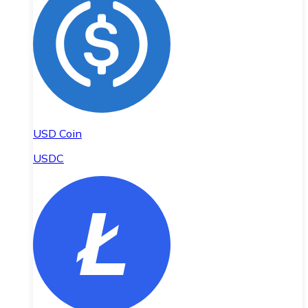
USD Coin
USDC