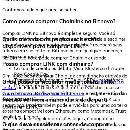
Contamos tudo o que precisa saber
Como posso comprar Chainlink na Bitnovo?
Comprar LINK na Bitnovo é simples e seguro. Você só
Quais métodos de pagamento estão
precisa criar uma conta, verificar sua identidade e escolher
seu método de pagamento preferido. Você receberá seus
disponíveis para comprar LINK?
tokens em sua carteira Bitnovo ou em qualquer endereço
externo compatível.
Na Bitnovo você pode comprar Chainlink usando:
Posso comprar LINK com dinheiro?
Cartão de crédito ou débito (Visa, Mastercard, Apple
Pay, Google Pay)
Sim. Você pode comprar Chainlink com dinheiro através de
Transferência bancária SEPA ou SEPA Instantânea
Onde posso armazenar meus tokens LINK?
vouchers Bitnovo, disponíveis em mais de
40.000 pontos
Dinheiro através de vouchers Bitnovo
físicos
na Europa. Uma vez que tenha o voucher, acesse:
www.bitnovo.com/buy/cash/chainlink/
e resgate-o rápida
Com sua conta Bitnovo você obtém uma carteira integrada
e seguramente.
Preciso verificar minha identidade para
onde pode armazenar e gerenciar seus tokens LINK com
segurança. Você também pode enviá-los para uma carteira
comprar LINK?
externa compatível com Ethereum, como Metamask, Trust
Wallet ou Ledger.
Sim. Devido às regulamentações legais, é obrigatório
O que devo considerar antes de comprar
verificar sua identidade antes de comprar criptomoedas na
Bitnovo. O processo é simples e rápido, e garante