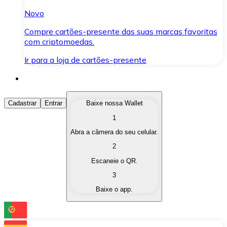
Novo
Compre cartões-presente das suas marcas favoritas
com criptomoedas.
Ir para a loja de cartões-presente
Comprar Criptomoedas
Cadastrar
Entrar
Baixe nossa Wallet
1
Compre as criptomoedas de seu interesse de forma ráp
Abra a câmera do seu celular.
Vender Criptomoedas
2
Converta suas criptomoedas em moeda fiduciária quand
Escaneie o QR.
3
Trocar (Swap)
Baixe o app.
Troque uma criptomoeda por outra instantaneamente,
Carteira Bitnovo