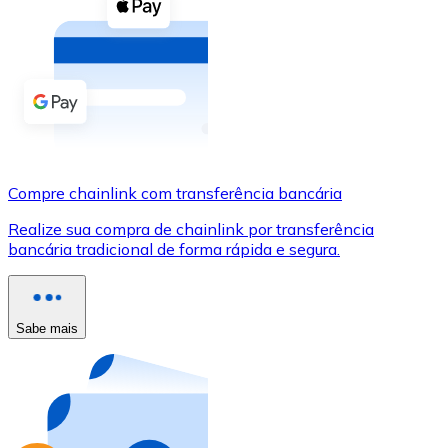
Compre criptomoedas com dinheiro e outros métodos d
Comprar com dinheiro
Transferência SEPA
Adicione fundos à sua conta Bitnovo ou faça compras d
Comprar com transferência bancária
Compre chainlink com transferência bancária
Cartão de crédito / débito
Realize sua compra de chainlink por transferência
Use cartões Visa e Mastercard para comprar criptomoed
bancária tradicional de forma rápida e segura.
Comprar com cartão
Loja - Cartões-presente
Sabe mais
Novo
Compre cartões-presente das suas marcas favoritas c
Ir para a loja de cartões-presente