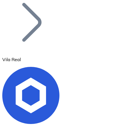
Bitcoin
BTC
Vila Real
Ethereum
ETH