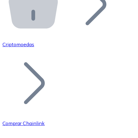
API Bitnovo
Integre nossa API no seu ecossistema.
Tornar-se Revendedor
Junte-se à nossa rede de revendedores e comercialize 
Criptomoedas
Adicionar um Token
Adicione o token do seu projeto ao nosso serviço de c
Comprar Chainlink