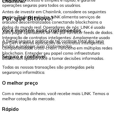
Chainlink?
operações seguras para todos os usuários.
Antes de investir em Chainlink, considere os seguintes
Por que Bitnovo?
pontos: Rede de oráculos: LINK alimenta serviços de
oráculos descentralizados conectando blockchains a
dados do mundo real. Operadores de nós: LINK é usado
Você mantém suas criptomoedas
para pagar operadores de nós por fornecer feeds de dados.
Integração de contratos inteligentes: Amplamente usado
A forma segura e prática de ter controle total dos seus
por DeFi e outras aplicações de contratos inteligentes.
fundos e proteger suas criptomoedas.
Compatibilidade cross-chain: Funciona em múltiplas redes
blockchain. Entender seu papel como infraestrutura
Seguro e confiável
blockchain ajudará você a tomar decisões informadas.
Todas as nossas transações são protegidas pela
segurança informática.
O melhor preço
Com o mesmo dinheiro, você recebe mais LINK. Temos a
melhor cotação do mercado.
Rápido