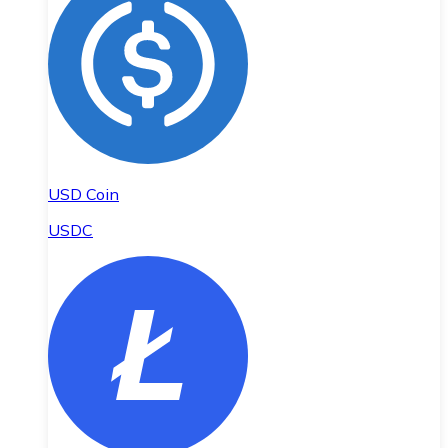
USD Coin
USDC