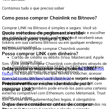
Contamos tudo o que precisa saber
Como posso comprar Chainlink na Bitnovo?
Comprar LINK na Bitnovo é simples e seguro. Você só
Quais métodos de pagamento estão
precisa criar uma conta, verificar sua identidade e escolher
seu método de pagamento preferido. Você receberá seus
disponíveis para comprar LINK?
tokens em sua carteira Bitnovo ou em qualquer endereço
externo compatível.
Na Bitnovo você pode comprar Chainlink usando:
Posso comprar LINK com dinheiro?
Cartão de crédito ou débito (Visa, Mastercard, Apple
Pay, Google Pay)
Sim. Você pode comprar Chainlink com dinheiro através de
Transferência bancária SEPA ou SEPA Instantânea
Onde posso armazenar meus tokens LINK?
vouchers Bitnovo, disponíveis em mais de
40.000 pontos
Dinheiro através de vouchers Bitnovo
físicos
na Europa. Uma vez que tenha o voucher, acesse:
www.bitnovo.com/buy/cash/chainlink/
e resgate-o rápida
Com sua conta Bitnovo você obtém uma carteira integrada
e seguramente.
Preciso verificar minha identidade para
onde pode armazenar e gerenciar seus tokens LINK com
segurança. Você também pode enviá-los para uma carteira
comprar LINK?
externa compatível com Ethereum, como Metamask, Trust
Wallet ou Ledger.
Sim. Devido às regulamentações legais, é obrigatório
O que devo considerar antes de comprar
verificar sua identidade antes de comprar criptomoedas na
Bitnovo. O processo é simples e rápido, e garante