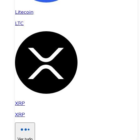
Litecoin
LTC
XRP
XRP
Ver tudo