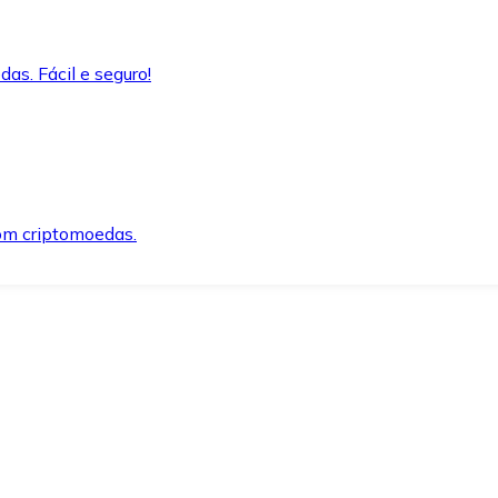
as. Fácil e seguro!
om criptomoedas.
ida e segura.
o precisar.