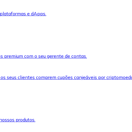
 plataformas e dApps.
s premium com o seu gerente de contas.
 os seus clientes comprem cupões canjeáveis por criptomoed
nossos produtos.