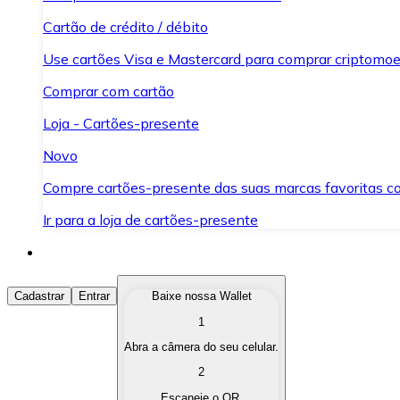
Cartão de crédito / débito
Use cartões Visa e Mastercard para comprar criptomoed
Comprar com cartão
Loja - Cartões-presente
Novo
Compre cartões-presente das suas marcas favoritas c
Ir para a loja de cartões-presente
Comprar Criptomoedas
Cadastrar
Entrar
Baixe nossa Wallet
1
Compre as criptomoedas de seu interesse de forma ráp
Abra a câmera do seu celular.
Vender Criptomoedas
2
Converta suas criptomoedas em moeda fiduciária quand
Escaneie o QR.