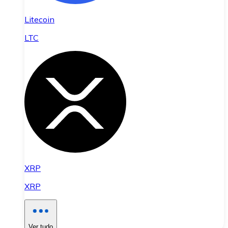
Litecoin
LTC
XRP
XRP
Ver tudo