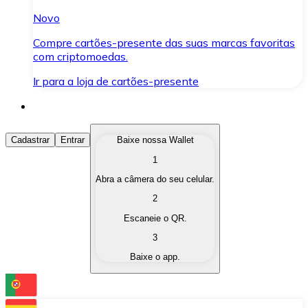
Novo
Compre cartões-presente das suas marcas favoritas
com criptomoedas.
Ir para a loja de cartões-presente
Comprar Criptomoedas
Cadastrar
Entrar
Baixe nossa Wallet
1
Compre as criptomoedas de seu interesse de forma ráp
Abra a câmera do seu celular.
Vender Criptomoedas
2
Converta suas criptomoedas em moeda fiduciária quand
Escaneie o QR.
3
Trocar (Swap)
Baixe o app.
Troque uma criptomoeda por outra instantaneamente,
Carteira Bitnovo