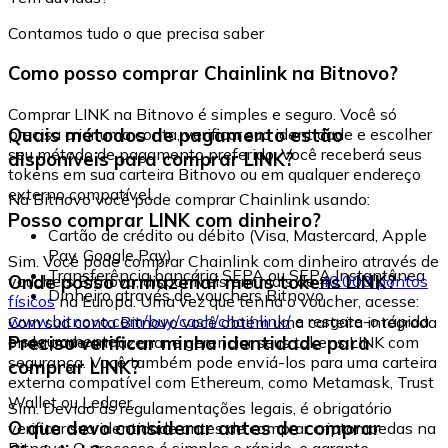
Contamos tudo o que precisa saber
Como posso comprar Chainlink na Bitnovo?
Comprar LINK na Bitnovo é simples e seguro. Você só
Quais métodos de pagamento estão
precisa criar uma conta, verificar sua identidade e escolher
seu método de pagamento preferido. Você receberá seus
disponíveis para comprar LINK?
tokens em sua carteira Bitnovo ou em qualquer endereço
externo compatível.
Na Bitnovo você pode comprar Chainlink usando:
Posso comprar LINK com dinheiro?
Cartão de crédito ou débito (Visa, Mastercard, Apple
Pay, Google Pay)
Sim. Você pode comprar Chainlink com dinheiro através de
Transferência bancária SEPA ou SEPA Instantânea
Onde posso armazenar meus tokens LINK?
vouchers Bitnovo, disponíveis em mais de
40.000 pontos
Dinheiro através de vouchers Bitnovo
físicos
na Europa. Uma vez que tenha o voucher, acesse:
www.bitnovo.com/buy/cash/chainlink/
e resgate-o rápida
Com sua conta Bitnovo você obtém uma carteira integrada
e seguramente.
Preciso verificar minha identidade para
onde pode armazenar e gerenciar seus tokens LINK com
segurança. Você também pode enviá-los para uma carteira
comprar LINK?
externa compatível com Ethereum, como Metamask, Trust
Wallet ou Ledger.
Sim. Devido às regulamentações legais, é obrigatório
O que devo considerar antes de comprar
verificar sua identidade antes de comprar criptomoedas na
Bitnovo. O processo é simples e rápido, e garante