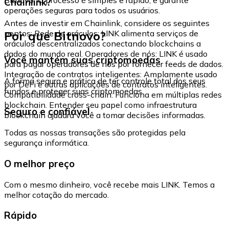
Chainlink?
operações seguras para todos os usuários.
Antes de investir em Chainlink, considere os seguintes
Por que Bitnovo?
pontos: Rede de oráculos: LINK alimenta serviços de
oráculos descentralizados conectando blockchains a
dados do mundo real. Operadores de nós: LINK é usado
Você mantém suas criptomoedas
para pagar operadores de nós por fornecer feeds de dados.
Integração de contratos inteligentes: Amplamente usado
A forma segura e prática de ter controle total dos seus
por DeFi e outras aplicações de contratos inteligentes.
fundos e proteger suas criptomoedas.
Compatibilidade cross-chain: Funciona em múltiplas redes
blockchain. Entender seu papel como infraestrutura
Seguro e confiável
blockchain ajudará você a tomar decisões informadas.
Todas as nossas transações são protegidas pela
segurança informática.
O melhor preço
Com o mesmo dinheiro, você recebe mais LINK. Temos a
melhor cotação do mercado.
Rápido