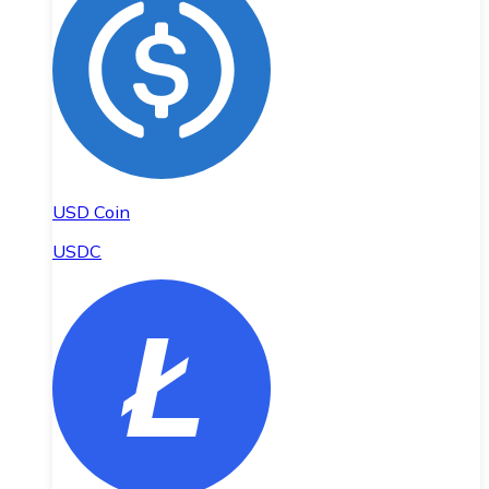
USD Coin
USDC