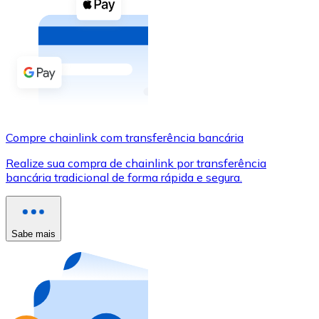
Compre criptomoedas com dinheiro e outros métodos d
Comprar com dinheiro
Transferência SEPA
Adicione fundos à sua conta Bitnovo ou faça compras d
Comprar com transferência bancária
Compre chainlink com transferência bancária
Cartão de crédito / débito
Realize sua compra de chainlink por transferência
Use cartões Visa e Mastercard para comprar criptomoed
bancária tradicional de forma rápida e segura.
Comprar com cartão
Loja - Cartões-presente
Sabe mais
Novo
Compre cartões-presente das suas marcas favoritas c
Ir para a loja de cartões-presente