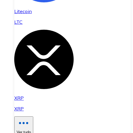
Litecoin
LTC
XRP
XRP
Ver tudo