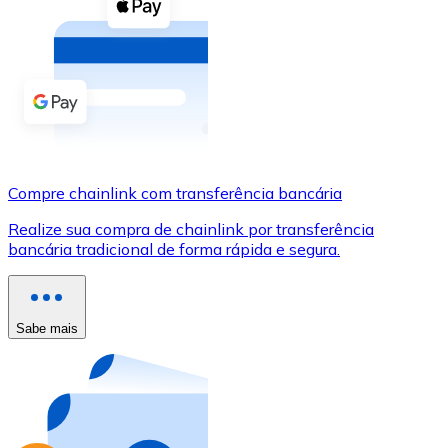
Compre criptomoedas com dinheiro e outros métodos d
Comprar com dinheiro
Transferência SEPA
Adicione fundos à sua conta Bitnovo ou faça compras d
Comprar com transferência bancária
Compre chainlink com transferência bancária
Cartão de crédito / débito
Realize sua compra de chainlink por transferência
Use cartões Visa e Mastercard para comprar criptomoed
bancária tradicional de forma rápida e segura.
Comprar com cartão
Loja - Cartões-presente
Sabe mais
Novo
Compre cartões-presente das suas marcas favoritas c
Ir para a loja de cartões-presente