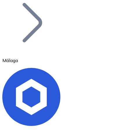
Bitcoin
BTC
Málaga
Ethereum
ETH