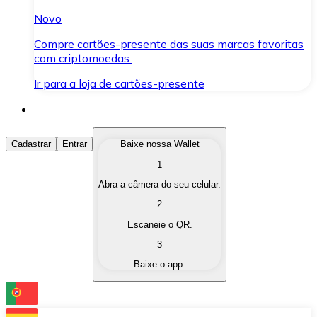
Novo
Compre cartões-presente das suas marcas favoritas
com criptomoedas.
Ir para a loja de cartões-presente
Comprar Criptomoedas
Cadastrar
Entrar
Baixe nossa Wallet
1
Compre as criptomoedas de seu interesse de forma ráp
Abra a câmera do seu celular.
Vender Criptomoedas
2
Converta suas criptomoedas em moeda fiduciária quand
Escaneie o QR.
3
Trocar (Swap)
Baixe o app.
Troque uma criptomoeda por outra instantaneamente,
Carteira Bitnovo