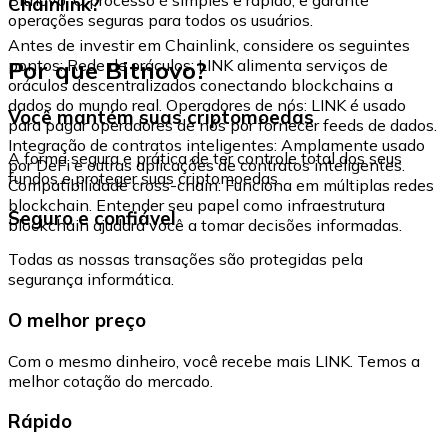
Chainlink?
operações seguras para todos os usuários.
Antes de investir em Chainlink, considere os seguintes
Por que Bitnovo?
pontos: Rede de oráculos: LINK alimenta serviços de
oráculos descentralizados conectando blockchains a
dados do mundo real. Operadores de nós: LINK é usado
Você mantém suas criptomoedas
para pagar operadores de nós por fornecer feeds de dados.
Integração de contratos inteligentes: Amplamente usado
A forma segura e prática de ter controle total dos seus
por DeFi e outras aplicações de contratos inteligentes.
fundos e proteger suas criptomoedas.
Compatibilidade cross-chain: Funciona em múltiplas redes
blockchain. Entender seu papel como infraestrutura
Seguro e confiável
blockchain ajudará você a tomar decisões informadas.
Todas as nossas transações são protegidas pela
segurança informática.
O melhor preço
Com o mesmo dinheiro, você recebe mais LINK. Temos a
melhor cotação do mercado.
Rápido