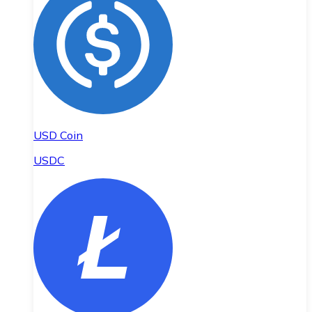
USD Coin
USDC