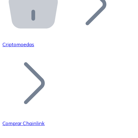
API Bitnovo
Integre nossa API no seu ecossistema.
Tornar-se Revendedor
Junte-se à nossa rede de revendedores e comercialize 
Criptomoedas
Adicionar um Token
Adicione o token do seu projeto ao nosso serviço de c
Comprar Chainlink