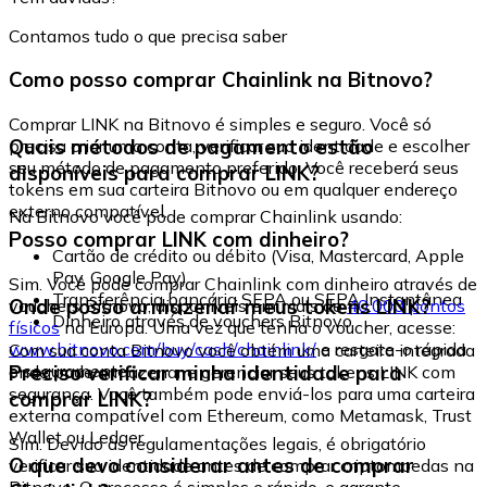
Contamos tudo o que precisa saber
Como posso comprar Chainlink na Bitnovo?
Comprar LINK na Bitnovo é simples e seguro. Você só
Quais métodos de pagamento estão
precisa criar uma conta, verificar sua identidade e escolher
seu método de pagamento preferido. Você receberá seus
disponíveis para comprar LINK?
tokens em sua carteira Bitnovo ou em qualquer endereço
externo compatível.
Na Bitnovo você pode comprar Chainlink usando:
Posso comprar LINK com dinheiro?
Cartão de crédito ou débito (Visa, Mastercard, Apple
Pay, Google Pay)
Sim. Você pode comprar Chainlink com dinheiro através de
Transferência bancária SEPA ou SEPA Instantânea
Onde posso armazenar meus tokens LINK?
vouchers Bitnovo, disponíveis em mais de
40.000 pontos
Dinheiro através de vouchers Bitnovo
físicos
na Europa. Uma vez que tenha o voucher, acesse:
www.bitnovo.com/buy/cash/chainlink/
e resgate-o rápida
Com sua conta Bitnovo você obtém uma carteira integrada
e seguramente.
Preciso verificar minha identidade para
onde pode armazenar e gerenciar seus tokens LINK com
segurança. Você também pode enviá-los para uma carteira
comprar LINK?
externa compatível com Ethereum, como Metamask, Trust
Wallet ou Ledger.
Sim. Devido às regulamentações legais, é obrigatório
O que devo considerar antes de comprar
verificar sua identidade antes de comprar criptomoedas na
Bitnovo. O processo é simples e rápido, e garante